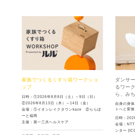
家族でつくるくすり箱ワークショ
ダンサ
ップ
るワー
ら、み
日時：①2026年8月8日（土）～9日（日）
②2026年8月13日（木）～14日（金）
自身の身体
トへと変換
会場：①イオンレイクタウンkaze ②ららぽ
ーと福岡
日時：202
主催：第一三共ヘルスケア
会場：NT
ンター [IC