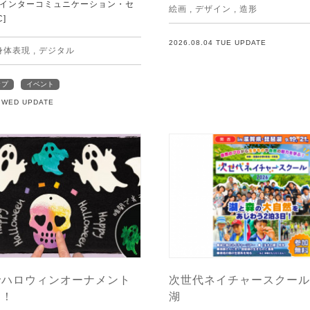
Tインターコミュニケーション・セ
絵画
,
デザイン
,
造形
C]
2026.08.04 TUE UPDATE
身体表現
,
デジタル
ップ
イベント
5 WED UPDATE
でハロウィンオーナメント
次世代ネイチャースクール 
う！
湖