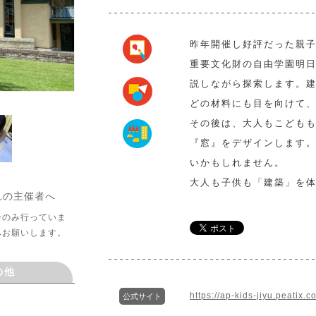
昨年開催し好評だった親
重要文化財の自由学園明
説しながら探索します。
どの材料にも目を向けて
その後は、大人もこども
『窓』をデザインします
いかもしれません。
大人も子供も「建築」を
れの主催者へ
介のみ行っていま
へお願いします。
の他
https://ap-kids-jiyu.peatix.c
公式サイト