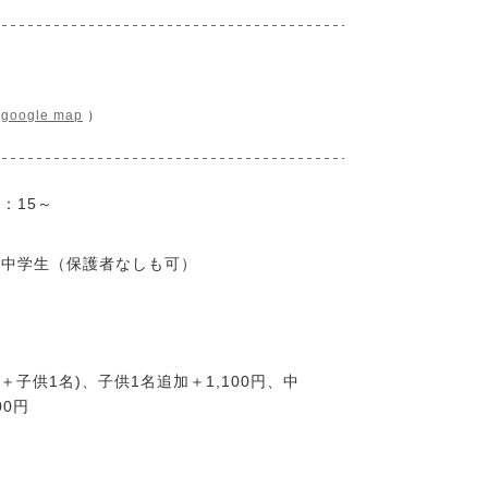
（
google map
）
0：15～
、中学生（保護者なしも可）
名＋子供1名)、子供1名追加＋1,100円、中
00円