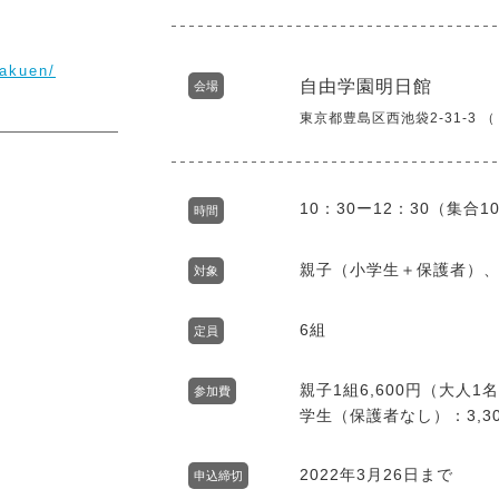
gakuen/
自由学園明日館
会場
東京都豊島区西池袋2-31-3 
10：30ー12：30（集合1
時間
親子（小学生＋保護者）
対象
6組
定員
親子1組6,600円（大人1
参加費
学生（保護者なし）：3,3
2022年3月26日まで
申込締切