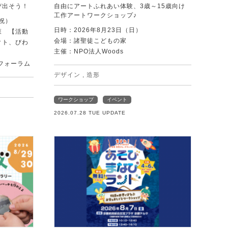
び出そう！
自由にアートふれあい体験、3歳～15歳向け
工作アートワークショップ♪
・祝）
日時：2026年8月23日（日）
森 【活動
会場：諸聖徒こどもの家
クト、びわ
主催：NPO法人Woods
フォーラム
デザイン
,
造形
ワークショップ
イベント
2026.07.28 TUE UPDATE