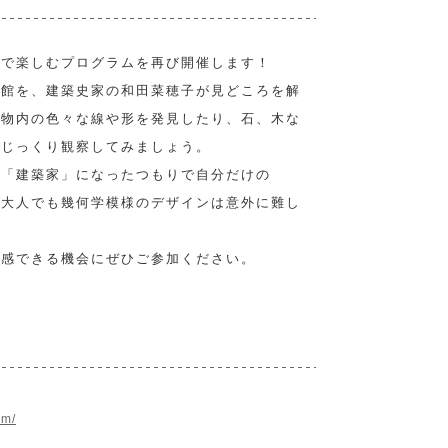
子で楽しむプログラムを再び開催します！
日館を、建築史家の和田菜穂子が見どころを解
建物内の色々な線や形を発見したり、石、木な
、じっくり観察してみましょう。
も「建築家」になったつもりで自分だけの
。大人でも幾何学模様のデザインは意外に難し
体感できる機会にぜひご参加ください。
om/