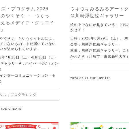
ッズ・プログラム 2026
ウキウキみるみるアートク
んのやくそく——つくっ
＠川崎浮世絵ギャラリー
らえるメディア・クリエイ
絵の中でなにが起きている！？君
ズ」
かせて！
日時：2026年8月29日（土）、3
やくそく」というタイトルには，
ていないもの，まだ届いていない
会場：川崎浮世絵ギャラリー
いが込められています．
主催：川崎浮世絵ギャラリー、こ
かわさき（川崎市・東京藝術大学
6年7月25日（土）-8月30日（日）
C ギャラリーA，ハイパーICC（オン
）
Tインターコミュニケーション・セ
2026.07.21 TUE UPDATE
C]
タル
,
プログラミング
1 TUE UPDATE