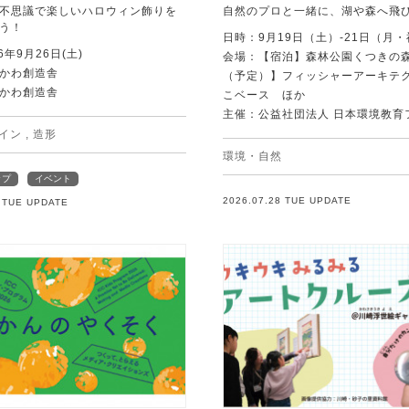
不思議で楽しいハロウィン飾りを
自然のプロと一緒に、湖や森へ飛
う！
日時：9月19日（土）-21日（月
6年9月26日(土)
会場：【宿泊】森林公園くつきの
かわ創造舎
（予定）】フィッシャーアーキテ
かわ創造舎
こベース ほか
主催：公益社団法人 日本環境教育
イン
,
造形
環境・自然
ップ
イベント
2026.07.28 TUE UPDATE
8 TUE UPDATE