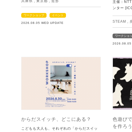
兵庫県
,
東京都
,
造形
主催：NT
ンター [IC
ワークショップ
イベント
STEAM
,
2026.08.05 WED UPDATE
ワークショ
2026.08.0
からだスイッチ、どこにある？
色遊び
を作ろ
こどもも大人も、それぞれの「からだスイッ