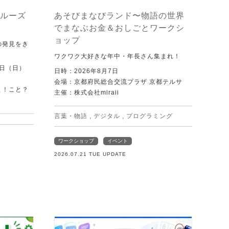
ルーズ
あそびまなびランド〜物語の世界
でまなぶお金＆おしごとワークシ
ョップ
の発見をき
ワクワク大好きな年中・年長さん集まれ！
0日（日）
日時：2026年8月7日
会場：京都府民総合交流プラザ 京都テルサ
と！こと？
主催：株式会社miraii
）
言葉・物語
,
デジタル
,
プログラミング
ワークショップ
イベント
2026.07.21 TUE UPDATE