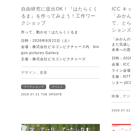
自由研究に提出OK！『はたらくく
ICC キ
るま』を作ってみよう！工作ワー
「みか
クショップ
て、と
ション
作って、動かせ！はたらくくるま
「みかんの
日時：2026年8月22日（土）
まだ完成し
会場：株式会社ビヨゴンピクチャーズ内 bio
未来への思
gon pictures Gallery
日時：202
主催：株式会社ビヨゴンピクチャーズ
会場：IC
ライン会場
デザイン
,
造形
主催：NT
ンター [IC
ワークショップ
イベント
2026.07.21 TUE UPDATE
映像
,
デジ
2026.07.2