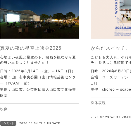
真夏の夜の星空上映会2026
からだスイッチ、
心地よい夜風と星空の下、映画を観ながら夏
こどもも大人も、それ
の思い出をつくりませんか？
チ」を見つける時間で
日時：2026年8月14日 （金）～16日（日）
日時：2026年8月30日(
会場：山口市中央公園（山口情報芸術センタ
会場：ローズガーデン（KI
ー［YCAM］ 前）
ET）
主催：山口市、公益財団法人山口市文化振興
主催：choreo ∞ scap
財団
身体表現
映像
2026.07.29 WED UPDAT
イベント
2026.08.04 TUE UPDATE