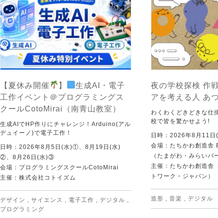
【夏休み開催
】
生成AI・電子
夜の学校探検 作戦
工作イベント＠プログラミングス
アを考える人 あ
クールCotoMirai（南青山教室）
わくわくどきどきな仕
校で皆を驚かせよう!
生成AIでHP作りにチャレンジ！Arduino(アル
デュイーノ)で電子工作！
日時：2026年8月11日(
会場：たちかわ創造舎 
日時：2026年8月5日(水)①、8月19日(水)
（たまがわ・みらいパ
②、8月26日(水)③
主催：たちかわ創造舎（
会場：プログラミングスクールCotoMirai
トワーク・ジャパン）
主催：株式会社コトイズム
造形
,
音楽
,
デジタル
デザイン
,
サイエンス
,
電子工作
,
デジタル
,
プログラミング