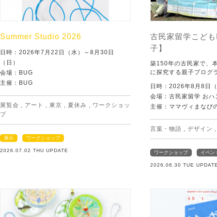
Summer Studio 2026
古民家留学こども
子】
日時：2026年7月22日（水）～8月30日
（日）
築150年の古民家で、
に探究する親子プログ
会場：BUG
主催：BUG
日時：2026年8月8日
会場：古民家留学 おハ
展覧会
,
アート
,
東京
,
夏休み
,
ワークショッ
主催：ママヴィまなび
プ
言葉・物語
,
デザイン
展示
ワークショップ
2026.07.02 THU UPDATE
ワークショップ
イベン
2026.06.30 TUE UPDAT