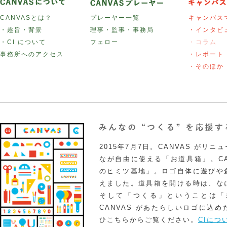
CANVASとは？
プレーヤー一覧
キャンバス
・趣旨・背景
理事・監事・事務局
・インタビ
・CI について
フェロー
・コラム
事務所へのアクセス
・レポート
・そのほか
2015年7月7日。CANVAS がリ
なが自由に使える「お道具箱」。CA
のヒミツ基地」。ロゴ自体に遊びや
えました。道具箱を開ける時は、な
そして「つくる」ということは「
CANVAS があたらしいロゴに込
ひこちらからご覧ください。
CIにつ