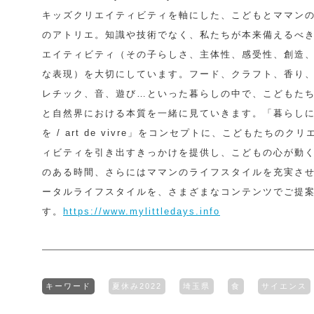
キッズクリエイティビティを軸にした、こどもとママン
のアトリエ。知識や技術でなく、私たちが本来備えるべ
エイティビティ（その子らしさ、主体性、感受性、創造
な表現）を大切にしています。フード、クラフト、香り
レチック、音、遊び…といった暮らしの中で、こどもた
と自然界における本質を一緒に見ていきます。「暮らし
を / art de vivre」をコンセプトに、こどもたちのクリ
ィビティを引き出すきっかけを提供し、こどもの心が動
のある時間、さらにはママンのライフスタイルを充実さ
ータルライフスタイルを、さまざまなコンテンツでご提
す。
https://www.mylittledays.info
キーワード
夏休み2022
埼玉県
食
サイエンス