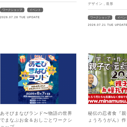
デザイン
,
造形
ワークショップ
イベント
2026.07.28 TUE UPDATE
ワークショップ
イベン
2026.07.21 TUE UPDAT
あそびまなびランド〜物語の世界
秘伝の忍者食『親
でまなぶお金＆おしごとワークシ
ょうろうがん）作
ョップ