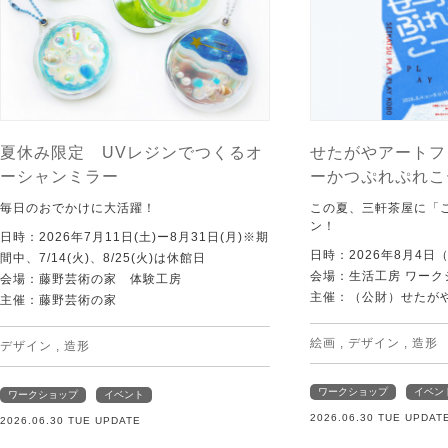
夏休み限定 UVレジンでつくるオ
せたがやアートフ
ーシャンミラー
ーかつぷれぷれこ
毎日のおでかけに大活躍！
この夏、三軒茶屋に「
ン！
日時：2026年7月11日(土)ー8月31日(月)※期
日時：2026年8月4日
間中、7/14(火)、8/25(火)は休館日
会場：生活工房 ワーク
会場：藤野芸術の家 体験工房
主催：（公財）せたが
主催：藤野芸術の家
絵画
,
デザイン
,
造形
デザイン
,
造形
ワークショップ
イベン
ワークショップ
イベント
2026.06.30 TUE UPDAT
2026.06.30 TUE UPDATE