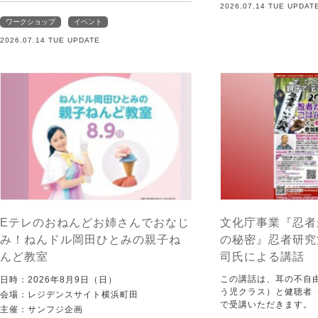
2026.07.14 TUE UPDAT
ワークショップ
イベント
2026.07.14 TUE UPDATE
Eテレのおねんどお姉さんでおなじ
文化庁事業『忍者
み！ねんドル岡田ひとみの親子ね
の秘密』忍者研究
んど教室
司氏による講話
この講話は、耳の不自
日時：2026年8月9日（日）
う児クラス）と健聴者
会場：レジデンスサイト横浜町田
で受講いただきます。
主催：サンフジ企画