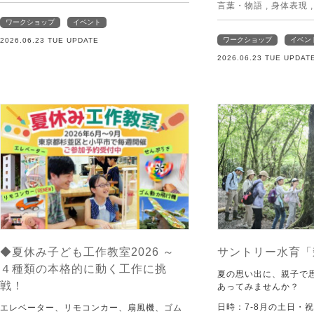
言葉・物語
,
身体表現
ワークショップ
イベント
ワークショップ
イベン
2026.06.23 TUE UPDATE
2026.06.23 TUE UPDAT
◆夏休み子ども工作教室2026 ～
サントリー水育「
４種類の本格的に動く工作に挑
夏の思い出に、親子で
戦！
あってみませんか？
日時：7-8月の土日・
エレベーター、リモコンカー、扇風機、ゴム