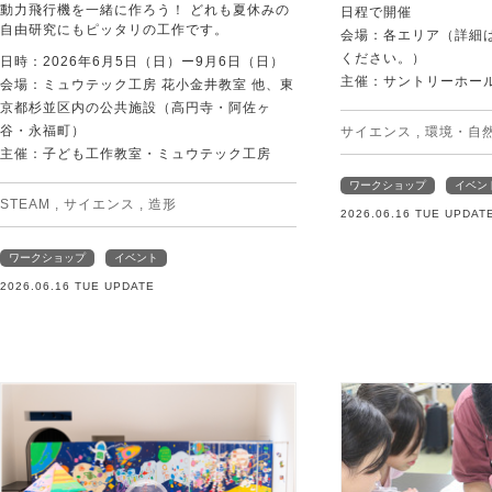
動力飛行機を一緒に作ろう！ どれも夏休みの
日程で開催
自由研究にもピッタリの工作です。
会場：各エリア（詳細は
ください。）
日時：2026年6月5日（日）ー9月6日（日）
主催：サントリーホー
会場：ミュウテック工房 花小金井教室 他、東
京都杉並区内の公共施設（高円寺・阿佐ヶ
谷・永福町）
サイエンス
,
環境・自
主催：子ども工作教室・ミュウテック工房
ワークショップ
イベン
STEAM
,
サイエンス
,
造形
2026.06.16 TUE UPDAT
ワークショップ
イベント
2026.06.16 TUE UPDATE