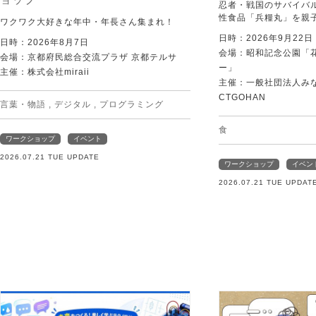
忍者・戦国のサバイバ
性食品「兵糧丸」を親
ワクワク大好きな年中・年長さん集まれ！
日時：2026年9月22
日時：2026年8月7日
会場：昭和記念公園「
会場：京都府民総合交流プラザ 京都テルサ
ー」
主催：株式会社miraii
主催：一般社団法人みなむ
CTGOHAN
言葉・物語
,
デジタル
,
プログラミング
食
ワークショップ
イベント
2026.07.21 TUE UPDATE
ワークショップ
イベン
2026.07.21 TUE UPDAT