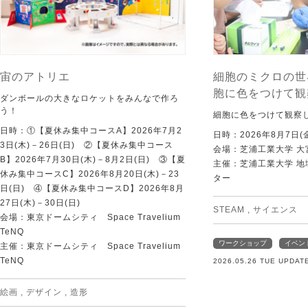
宙のアトリエ
細胞のミクロの世
胞に色をつけて観
ダンボールの大きなロケットをみんなで作ろ
う！
細胞に色をつけて観察
日時：①【夏休み集中コースA】2026年7月2
日時：2026年8月7日(
3日(木)－26日(日) ②【夏休み集中コース
会場：芝浦工業大学 大
B】2026年7月30日(木)－8月2日(日) ③【夏
主催：芝浦工業大学 
休み集中コースC】2026年8月20日(木)－23
ター
日(日) ④【夏休み集中コースD】2026年8月
27日(木)－30日(日)
STEAM
,
サイエンス
会場：東京ドームシティ Space Travelium
TeNQ
ワークショップ
イベン
主催：東京ドームシティ Space Travelium
TeNQ
2026.05.26 TUE UPDAT
絵画
,
デザイン
,
造形