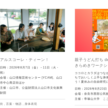
アルスコーレ・ティーン！
親子うどん打ち d
きらめきワークシ
日時：2026年8月7日（金）－11日（火・
祝）
ココロとカラダはつな
ちでおいしく上手な身
会場：山口情報芸術センター [YCAM]、山口
う！夏休みの自由研究
市中心商店街ほか
主催：山口市、公益財団法人山口市文化振興
日時：2026年8月23
財団
会場：奈良市西部公民館 
主催：帝塚山大学 こ
街
,
言葉・物語
,
身体表現