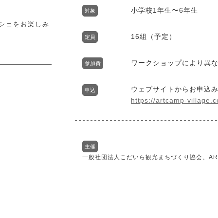
小学校1年生〜6年生
対象
マルシェをお楽しみ
16組（予定）
定員
ワークショップにより異
参加費
ウェブサイトからお申込
申込
https://artcamp-village.
主催
一般社団法人こだいら観光まちづくり協会、ART C