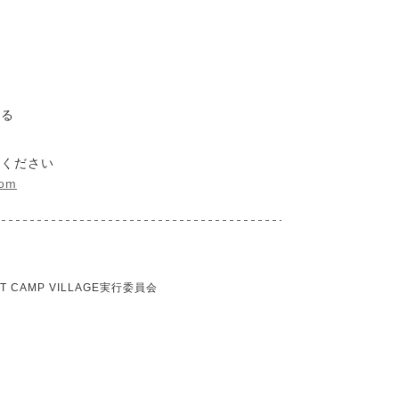
なる
みください
com
AMP VILLAGE実行委員会