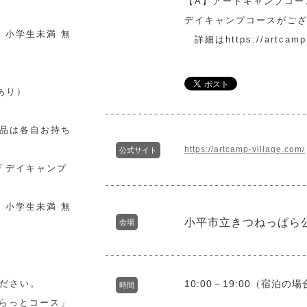
【A】アートキャンプコー
デイキャンプコースがご
 / 小学生未満 無
詳細はhttps://artcam
あり）
品は各自お持ち
https://artcamp-village.com/
公式サイト
 「デイキャンプ
 / 小学生未満 無
小平市立きつねっぱら
会場
ださい。
10:00－19:00（宿泊の場
時間
ふらっとコース」