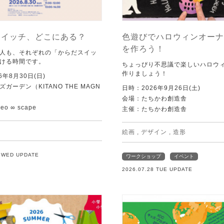
スイッチ、どこにある？
色遊びでハロウィンオーナ
を作ろう！
人も、それぞれの「からだスイッ
ける時間です。
ちょっぴり不思議で楽しいハロウ
作りましょう！
6年8月30日(日)
ガーデン（KITANO THE MAGN
日時：2026年9月26日(土)
会場：たちかわ創造舎
o ∞ scape
主催：たちかわ創造舎
絵画
,
デザイン
,
造形
9 WED UPDATE
ワークショップ
イベント
2026.07.28 TUE UPDATE