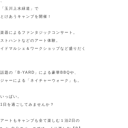
る、
道「玉川上水緑道」で
がとけあうキャンプを開催！
古楽器によるファンタジックコンサート。
ラストハントなどのアート体験。
メイドマルシェ＆ワークショップなど盛りだく
題の「B-YARD」による豪華BBQや、
ンジャーによる「ネイチャーウォーク」も。
がいっぱい。
1日を過ごしてみませんか？
アートもキャンプも全て楽しむ１泊2日の