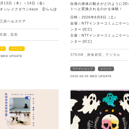
8月13日（木）～14日（金）
自身の身体の動きがどのように3D
トへと変換されるのかを体験！
オンレイクタウンkaze ②ららぽ
日時：2026年8月8日（土）
三共ヘルスケア
会場：NTTインターコミュニケー
ンター [ICC]
京都
,
造形
主催：NTTインターコミュニケー
ンター [ICC]
ップ
イベント
STEAM
,
身体表現
,
デジタル
5 WED UPDATE
ワークショップ
イベント
2026.08.05 WED UPDATE