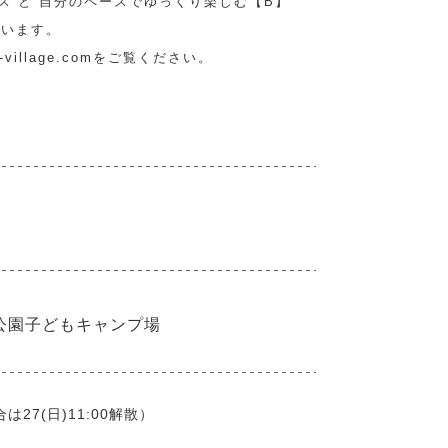
ス と 自分のペースでゆっくり楽しむ【B】
ざいます。
p-village.comをご覧ください。
公園子どもキャンプ場
合は27(日)11:00解散）