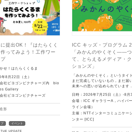
に提出OK！『はたらくく
ICC キッズ・プログラム 2
を作ってみよう！工作ワー
「みかんのやくそく——つ
ップ
て、とらえるメディア・ク
ションズ」
かせ！はたらくくるま
「みかんのやくそく」というタイ
6年8月22日（土）
まだ完成していないもの，まだ届
会社ビヨゴンピクチャーズ内 bio
未来への思いが込められています
es Gallery
日時：2026年7月25日（土）-8月
会社ビヨゴンピクチャーズ
会場：ICC ギャラリーA，ハイパー
ライン会場）
造形
主催：NTTインターコミュニケー
ンター [ICC]
ップ
イベント
1 TUE UPDATE