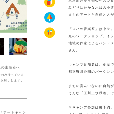
東京郊外から都心へのび
みどりゆたかな水辺の小
まちのアートと自然と人
「ロバの音楽座」は中世
光のワークショップ、イ
地域の作家によるハンド
さん。
キャンプ参加者は、多摩で話
れの主催者へ
都立野川公園のパークレ
介のみ行っていま
へお願いします。
まちの真ん中なのに自然
そんな「玉川上水緑道」で
※キャンプ参加は要予約。
.「アートキャン