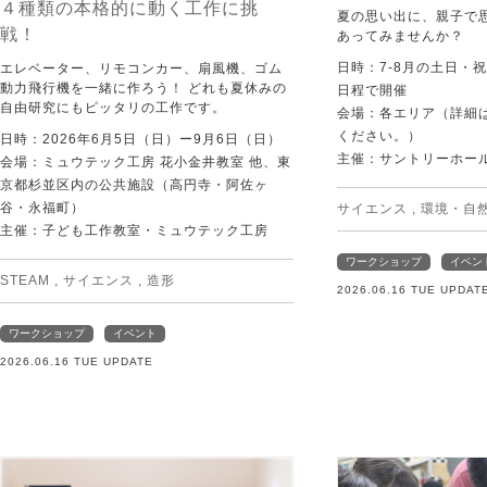
４種類の本格的に動く工作に挑
夏の思い出に、親子で
戦！
あってみませんか？
日時：7-8月の土日・
エレベーター、リモコンカー、扇風機、ゴム
動力飛行機を一緒に作ろう！ どれも夏休みの
日程で開催
自由研究にもピッタリの工作です。
会場：各エリア（詳細は
ください。）
日時：2026年6月5日（日）ー9月6日（日）
主催：サントリーホー
会場：ミュウテック工房 花小金井教室 他、東
京都杉並区内の公共施設（高円寺・阿佐ヶ
谷・永福町）
サイエンス
,
環境・自
主催：子ども工作教室・ミュウテック工房
ワークショップ
イベン
STEAM
,
サイエンス
,
造形
2026.06.16 TUE UPDAT
ワークショップ
イベント
2026.06.16 TUE UPDATE