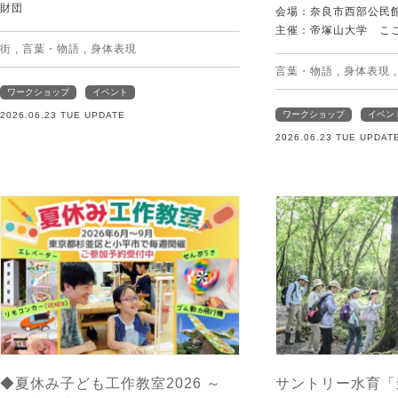
財団
会場：奈良市西部公民館 
主催：帝塚山大学 こ
街
,
言葉・物語
,
身体表現
言葉・物語
,
身体表現
ワークショップ
イベント
ワークショップ
イベン
2026.06.23 TUE UPDATE
2026.06.23 TUE UPDAT
◆夏休み子ども工作教室2026 ～
サントリー水育「