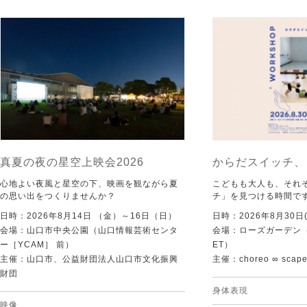
真夏の夜の星空上映会2026
からだスイッチ、
心地よい夜風と星空の下、映画を観ながら夏
こどもも大人も、それ
の思い出をつくりませんか？
チ」を見つける時間で
日時：2026年8月14日 （金）～16日（日）
日時：2026年8月30日(
会場：山口市中央公園（山口情報芸術センタ
会場：ローズガーデン（KI
ー［YCAM］ 前）
ET）
主催：山口市、公益財団法人山口市文化振興
主催：choreo ∞ scap
財団
身体表現
映像