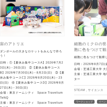
宙のアトリエ
細胞のミクロの世
胞に色をつけて観
ダンボールの大きなロケットをみんなで作ろ
う！
細胞に色をつけて観察
日時：①【夏休み集中コースA】2026年7月2
日時：2026年8月7日(
3日(木)－26日(日) ②【夏休み集中コース
会場：芝浦工業大学 大
B】2026年7月30日(木)－8月2日(日) ③【夏
主催：芝浦工業大学 
休み集中コースC】2026年8月20日(木)－23
ター
日(日) ④【夏休み集中コースD】2026年8月
27日(木)－30日(日)
STEAM
,
サイエンス
会場：東京ドームシティ Space Travelium
TeNQ
ワークショップ
イベン
主催：東京ドームシティ Space Travelium