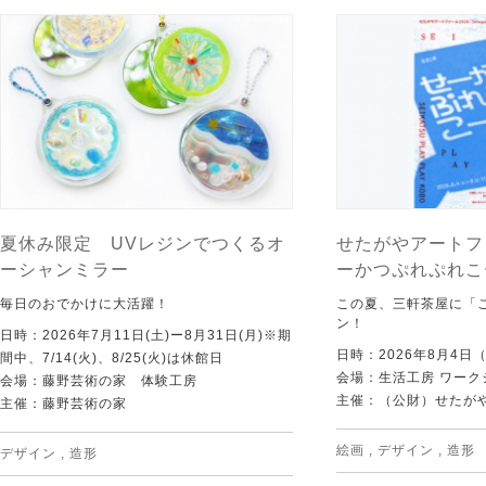
夏休み限定 UVレジンでつくるオ
せたがやアートフ
ーシャンミラー
ーかつぷれぷれこ
毎日のおでかけに大活躍！
この夏、三軒茶屋に「
ン！
日時：2026年7月11日(土)ー8月31日(月)※期
日時：2026年8月4日
間中、7/14(火)、8/25(火)は休館日
会場：生活工房 ワーク
会場：藤野芸術の家 体験工房
主催：（公財）せたが
主催：藤野芸術の家
絵画
,
デザイン
,
造形
デザイン
,
造形