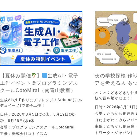
【夏休み開催
】
生成AI・電子
夜の学校探検 作戦
工作イベント＠プログラミングス
アを考える人 あ
クールCotoMirai（南青山教室）
わくわくどきどきな仕
校で皆を驚かせよう!
生成AIでHP作りにチャレンジ！Arduino(アル
デュイーノ)で電子工作！
日時：2026年8月11日(
会場：たちかわ創造舎 
日時：2026年8月5日(水)①、8月19日(水)
（たまがわ・みらいパ
②、8月26日(水)③
主催：たちかわ創造舎（
会場：プログラミングスクールCotoMirai
トワーク・ジャパン）
主催：株式会社コトイズム