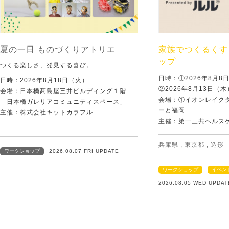
夏の一日 ものづくりアトリエ
家族でつくるくす
ップ
つくる楽しさ、発見する喜び。
日時：①2026年8月
日時：2026年8月18日（火）
②2026年8月13日（
会場：日本橋髙島屋三井ビルディング１階
会場：①イオンレイクタ
「日本橋ガレリアコミュニティスペース」
ーと福岡
主催：株式会社キットカラフル
主催：第一三共ヘルス
兵庫県
,
東京都
,
造形
ワークショップ
2026.08.07 FRI UPDATE
ワークショップ
イベン
2026.08.05 WED UPDAT