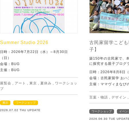
Summer Studio 2026
古民家留学こども
子】
日時：2026年7月22日（水）～8月30日
（日）
築150年の古民家で、
に探究する親子プログ
会場：BUG
主催：BUG
日時：2026年8月8日
会場：古民家留学 おハ
展覧会
,
アート
,
東京
,
夏休み
,
ワークショッ
主催：ママヴィまなび
プ
言葉・物語
,
デザイン
展示
ワークショップ
2026.07.02 THU UPDATE
ワークショップ
イベン
2026.06.30 TUE UPDAT