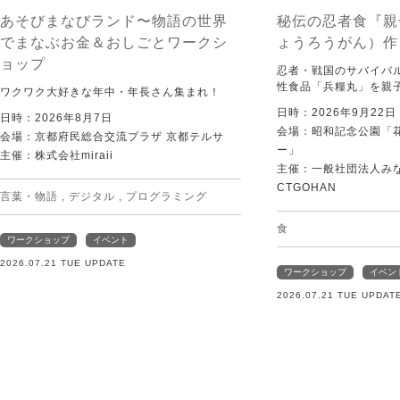
あそびまなびランド〜物語の世界
秘伝の忍者食『親
でまなぶお金＆おしごとワークシ
ょうろうがん）作
ョップ
忍者・戦国のサバイバ
性食品「兵糧丸」を親
ワクワク大好きな年中・年長さん集まれ！
日時：2026年9月22
日時：2026年8月7日
会場：昭和記念公園「
会場：京都府民総合交流プラザ 京都テルサ
ー」
主催：株式会社miraii
主催：一般社団法人みなむ
CTGOHAN
言葉・物語
,
デジタル
,
プログラミング
食
ワークショップ
イベント
2026.07.21 TUE UPDATE
ワークショップ
イベン
2026.07.21 TUE UPDAT