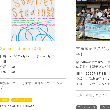
Summer Studio 2026
古民家留学こども
子】
日時：2026年7月22日（水）～8月30日
（日）
築150年の古民家で、
に探究する親子プログ
会場：BUG
主催：BUG
日時：2026年8月8日
会場：古民家留学 おハ
展覧会
,
アート
,
東京
,
夏休み
,
ワークショッ
主催：ママヴィまなび
プ
言葉・物語
,
デザイン
展示
ワークショップ
2026.07.02 THU UPDATE
ワークショップ
イベン