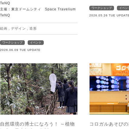
TeNQ
ワークショップ
イベン
主催：東京ドームシティ Space Travelium
TeNQ
2026.05.26 TUE UPDAT
絵画
,
デザイン
,
造形
ワークショップ
イベント
2026.06.09 TUE UPDATE
自然環境の博士になろう！ ～植物
コロガルあそびの