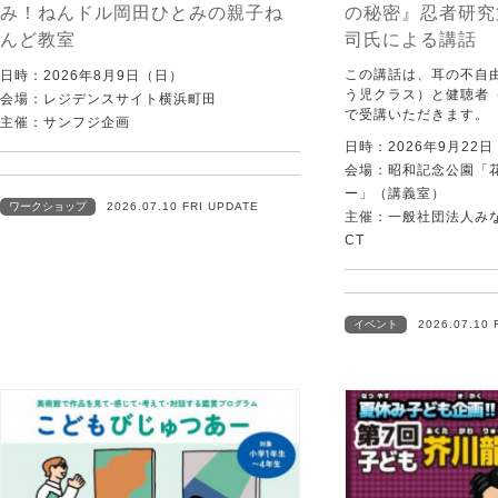
み！ねんドル岡田ひとみの親子ね
の秘密』忍者研究
んど教室
司氏による講話
この講話は、耳の不自
日時：2026年8月9日（日）
う児クラス）と健聴者
会場：レジデンスサイト横浜町田
で受講いただきます。
主催：サンフジ企画
日時：2026年9月22
会場：昭和記念公園「
ー」（講義室）
ワークショップ
2026.07.10 FRI UPDATE
主催：一般社団法人みなむ
CT
イベント
2026.07.10 