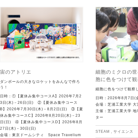
宙のアトリエ
細胞のミクロの世
胞に色をつけて観
ダンボールの大きなロケットをみんなで作ろ
う！
細胞に色をつけて観察
日時：①【夏休み集中コースA】2026年7月2
日時：2026年8月7日(
3日(木)－26日(日) ②【夏休み集中コース
会場：芝浦工業大学 大
B】2026年7月30日(木)－8月2日(日) ③【夏
主催：芝浦工業大学 
休み集中コースC】2026年8月20日(木)－23
ター
日(日) ④【夏休み集中コースD】2026年8月
27日(木)－30日(日)
STEAM
,
サイエンス
会場：東京ドームシティ Space Travelium