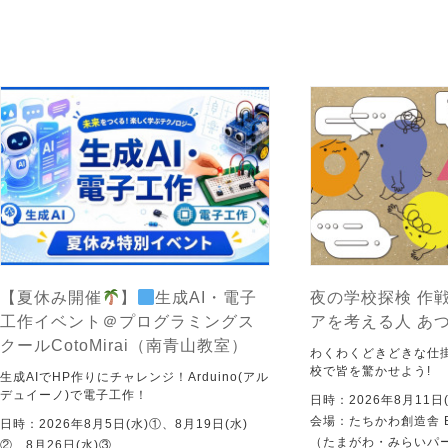
【夏休み開催
】
生成AI・電子
夜の学校探検 作戦
工作イベント＠プログラミングス
アを考える人 あ
クールCotoMirai（南青山教室）
わくわくどきどきな仕
校で皆を驚かせよう!
生成AIでHP作りにチャレンジ！Arduino(アル
デュイーノ)で電子工作！
日時：2026年8月11日(
会場：たちかわ創造舎 
日時：2026年8月5日(水)①、8月19日(水)
（たまがわ・みらいパ
②、8月26日(水)③