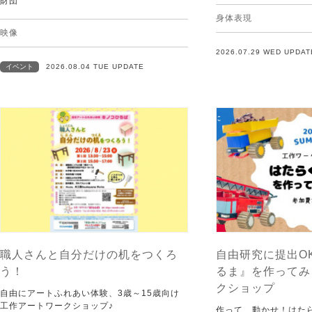
財団
身体表現
映像
2026.07.29 WED UPDAT
イベント
2026.08.04 TUE UPDATE
職人さんと自分だけの机をつくろ
自由研究に提出O
う！
るま』を作ってみ
クショップ
自由にアートふれあい体験、3歳～15歳向け
工作アートワークショップ♪
作って、動かせ！はた