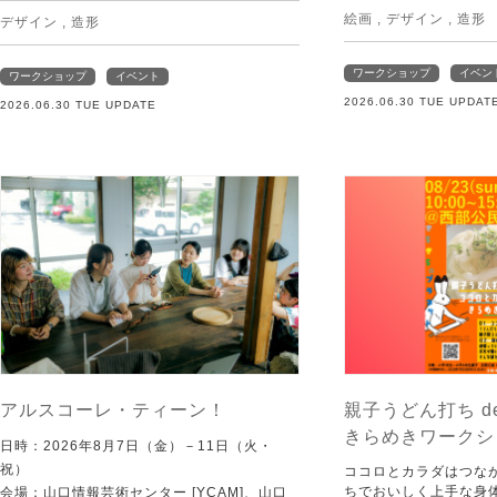
絵画
,
デザイン
,
造形
デザイン
,
造形
ワークショップ
イベン
ワークショップ
イベント
2026.06.30 TUE UPDAT
2026.06.30 TUE UPDATE
アルスコーレ・ティーン！
親子うどん打ち d
きらめきワークシ
日時：2026年8月7日（金）－11日（火・
祝）
ココロとカラダはつな
ちでおいしく上手な身
会場：山口情報芸術センター [YCAM]、山口