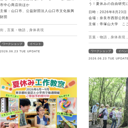
う！夏休みの自由研究
市中心商店街ほか
主催：山口市、公益財団法人山口市文化振興
日時：2026年8月23
財団
会場：奈良市西部公民館 
主催：帝塚山大学 こ
街
,
言葉・物語
,
身体表現
言葉・物語
,
身体表現
ワークショップ
イベント
ワークショップ
イベン
2026.06.23 TUE UPDATE
2026.06.23 TUE UPDAT