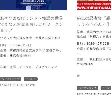
あそびまなびランド〜物語の世界
秘伝の忍者食『親
でまなぶお金＆おしごとワークシ
ょうろうがん）作
ョップ
忍者・戦国のサバイバ
性食品「兵糧丸」を親
ワクワク大好きな年中・年長さん集まれ！
日時：2026年9月22
日時：2026年8月7日
会場：昭和記念公園「
会場：京都府民総合交流プラザ 京都テルサ
ー」
主催：株式会社miraii
主催：一般社団法人みなむ
CTGOHAN
言葉・物語
,
デジタル
,
プログラミング
食
ワークショップ
イベント
2026.07.21 TUE UPDATE
ワークショップ
イベン
2026.07.21 TUE UPDAT