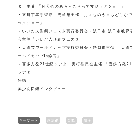
ター主催 「月天心のあちらこちらでマジックショー」
・立川市幸学習館・児童館主催「月天心の今日もどこか
ックショー」
・いいだ人形劇フェスタ実行委員会・飯田市 飯田市教育
会主催「いいだ人形劇フェスタ」
・大道芸ワールドカップ実行委員会・静岡市主催 「大道
ールドカップin静岡」
・喜多方発21世紀シアター実行委員会主催 「喜多方発2
シアター」
雑誌
美少女図鑑インタビュー
キーワード
東京都
芸能
親子