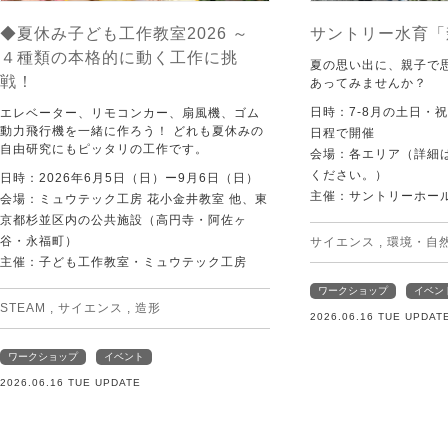
◆夏休み子ども工作教室2026 ～
サントリー水育「
４種類の本格的に動く工作に挑
夏の思い出に、親子で
戦！
あってみませんか？
日時：7-8月の土日・
エレベーター、リモコンカー、扇風機、ゴム
動力飛行機を一緒に作ろう！ どれも夏休みの
日程で開催
自由研究にもピッタリの工作です。
会場：各エリア（詳細は
ください。）
日時：2026年6月5日（日）ー9月6日（日）
主催：サントリーホー
会場：ミュウテック工房 花小金井教室 他、東
京都杉並区内の公共施設（高円寺・阿佐ヶ
谷・永福町）
サイエンス
,
環境・自
主催：子ども工作教室・ミュウテック工房
ワークショップ
イベン
STEAM
,
サイエンス
,
造形
2026.06.16 TUE UPDAT
ワークショップ
イベント
2026.06.16 TUE UPDATE