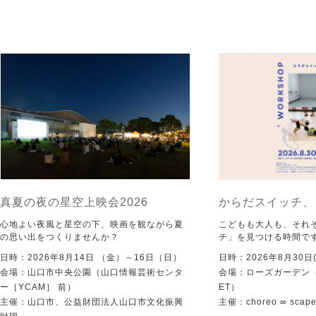
真夏の夜の星空上映会2026
からだスイッチ、
心地よい夜風と星空の下、映画を観ながら夏
こどもも大人も、それ
の思い出をつくりませんか？
チ」を見つける時間で
日時：2026年8月14日 （金）～16日（日）
日時：2026年8月30日(
会場：山口市中央公園（山口情報芸術センタ
会場：ローズガーデン（KI
ー［YCAM］ 前）
ET）
主催：山口市、公益財団法人山口市文化振興
主催：choreo ∞ scap