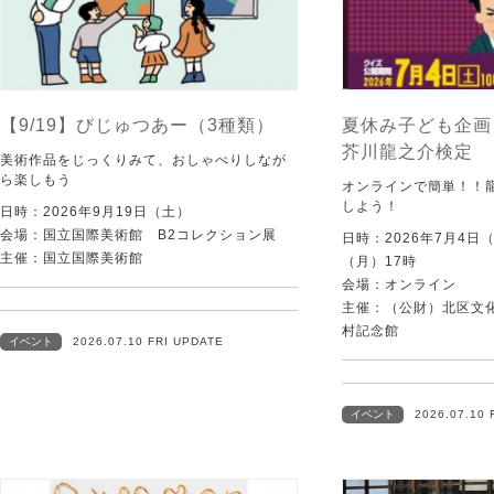
【9/19】びじゅつあー（3種類）
夏休み子ども企画
芥川龍之介検定
美術作品をじっくりみて、おしゃべりしなが
ら楽しもう
オンラインで簡単！！
しよう！
日時：2026年9月19日（土）
会場：国立国際美術館 B2コレクション展
日時：2026年7月4日
主催：国立国際美術館
（月）17時
会場：オンライン
主催：（公財）北区文
村記念館
イベント
2026.07.10 FRI UPDATE
イベント
2026.07.10 