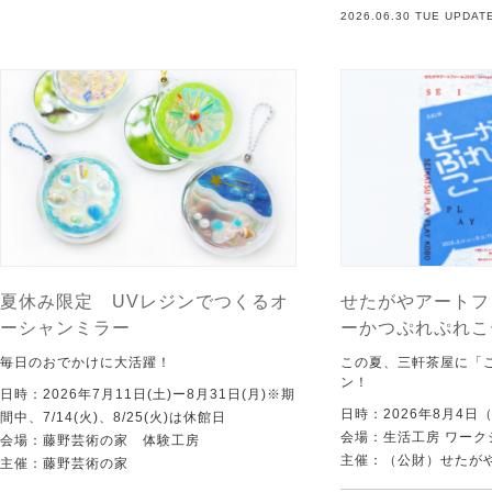
2026.06.30 TUE UPDAT
夏休み限定 UVレジンでつくるオ
せたがやアートフ
ーシャンミラー
ーかつぷれぷれこ
毎日のおでかけに大活躍！
この夏、三軒茶屋に「
ン！
日時：2026年7月11日(土)ー8月31日(月)※期
日時：2026年8月4日
間中、7/14(火)、8/25(火)は休館日
会場：生活工房 ワーク
会場：藤野芸術の家 体験工房
主催：（公財）せたが
主催：藤野芸術の家