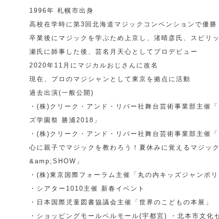
1996年 札幌市出身
高校在学時に第3回北海道マジックコンベンションで優勝
卒業後にマジックを学ぶため上京し、渚晴彦氏、スピリ
瀬氏に師事した後、芸名月天心としてプロデビュー
2020年11月にマジカルおじさんに改名
現在、プロのマジシャンとして東京を拠点に活動
過去出演(一般公開)
・(株)クリーク・アンド・リバー社舞台芸術事業部主催
ズ学園祭 勝浦2018」
・(株)クリーク・アンド・リバー社舞台芸術事業部主催
心に親子でマジックを教わろう！夏休みに覚えるマジッ
&amp;SHOW」
・(株)東京国際フォーラム主催「丸の内キッズジャンボ
・シアター1010主催 新春イベント
・日本国際児童図書協議会主催「世界のこどもの本展」
・ショッピングモールベルモール(宇都宮) ・北本市文化