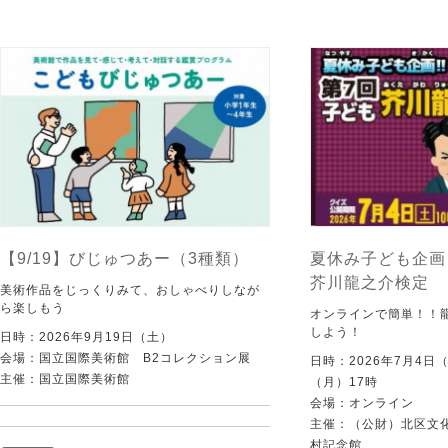
【9/19】びじゅつあー（3種類）
夏休み子ども企画
芥川龍之介検定
美術作品をじっくりみて、おしゃべりしなが
ら楽しもう
オンラインで簡単！！
しよう！
日時：2026年9月19日（土）
会場：国立国際美術館 B2コレクション展
日時：2026年7月4日
主催：国立国際美術館
（月）17時
会場：オンライン
主催：（公財）北区文
村記念館