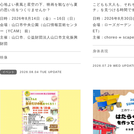
心地よい夜風と星空の下、映画を観ながら夏
こどもも大人も、それ
の思い出をつくりませんか？
チ」を見つける時間で
日時：2026年8月14日 （金）～16日（日）
日時：2026年8月30日(
会場：山口市中央公園（山口情報芸術センタ
会場：ローズガーデン（KI
ー［YCAM］ 前）
ET）
主催：山口市、公益財団法人山口市文化振興
主催：choreo ∞ scap
財団
身体表現
映像
2026.07.29 WED UPDAT
イベント
2026.08.04 TUE UPDATE