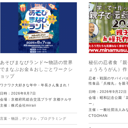
あそびまなびランド〜物語の世界
秘伝の忍者食『親
でまなぶお金＆おしごとワークシ
ょうろうがん）作
ョップ
忍者・戦国のサバイバ
性食品「兵糧丸」を親
ワクワク大好きな年中・年長さん集まれ！
日時：2026年9月22
日時：2026年8月7日
会場：昭和記念公園「
会場：京都府民総合交流プラザ 京都テルサ
ー」
主催：株式会社miraii
主催：一般社団法人みなむ
CTGOHAN
言葉・物語
,
デジタル
,
プログラミング