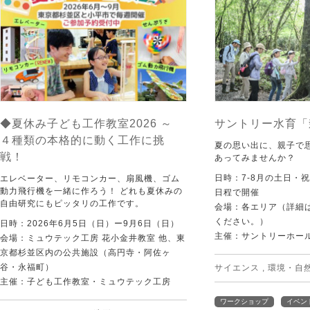
◆夏休み子ども工作教室2026 ～
サントリー水育「
４種類の本格的に動く工作に挑
夏の思い出に、親子で
戦！
あってみませんか？
日時：7-8月の土日・
エレベーター、リモコンカー、扇風機、ゴム
動力飛行機を一緒に作ろう！ どれも夏休みの
日程で開催
自由研究にもピッタリの工作です。
会場：各エリア（詳細は
ください。）
日時：2026年6月5日（日）ー9月6日（日）
主催：サントリーホー
会場：ミュウテック工房 花小金井教室 他、東
京都杉並区内の公共施設（高円寺・阿佐ヶ
谷・永福町）
サイエンス
,
環境・自
主催：子ども工作教室・ミュウテック工房
ワークショップ
イベン