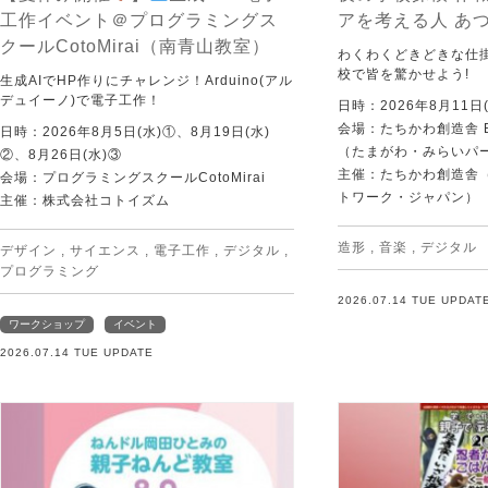
工作イベント＠プログラミングス
アを考える人 あ
クールCotoMirai（南青山教室）
わくわくどきどきな仕
校で皆を驚かせよう!
生成AIでHP作りにチャレンジ！Arduino(アル
デュイーノ)で電子工作！
日時：2026年8月11日(
会場：たちかわ創造舎 
日時：2026年8月5日(水)①、8月19日(水)
（たまがわ・みらいパ
②、8月26日(水)③
主催：たちかわ創造舎（
会場：プログラミングスクールCotoMirai
トワーク・ジャパン）
主催：株式会社コトイズム
造形
,
音楽
,
デジタル
デザイン
,
サイエンス
,
電子工作
,
デジタル
,
プログラミング
2026.07.14 TUE UPDAT
ワークショップ
イベント
2026.07.14 TUE UPDATE