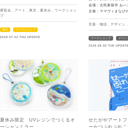
会場：古民家留学 おハ
展覧会
,
アート
,
東京
,
夏休み
,
ワークショッ
主催：ママヴィまなび
プ
言葉・物語
,
デザイン
展示
ワークショップ
2026.07.02 THU UPDATE
ワークショップ
イベン
2026.06.30 TUE UPDAT
夏休み限定 UVレジンでつくるオ
せたがやアートフ
ーシャンミラー
ーかつぷれぷれこ