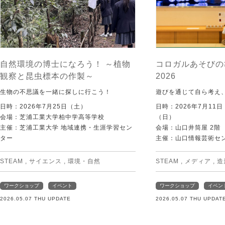
自然環境の博士になろう！ ～植物
コロガルあそびの
観察と昆虫標本の作製～
2026
生物の不思議を一緒に探しに行こう！
遊びを通じて自ら考え
日時：2026年7月25日（土）
日時：2026年7月11
会場：芝浦工業大学柏中学高等学校
（日）
主催：芝浦工業大学 地域連携・生涯学習セン
会場：山口井筒屋 2階
ター
主催：山口情報芸術センタ
STEAM
,
サイエンス
,
環境・自然
STEAM
,
メディア
,
造
ワークショップ
イベント
ワークショップ
イベン
2026.05.07 THU UPDATE
2026.05.07 THU UPDAT