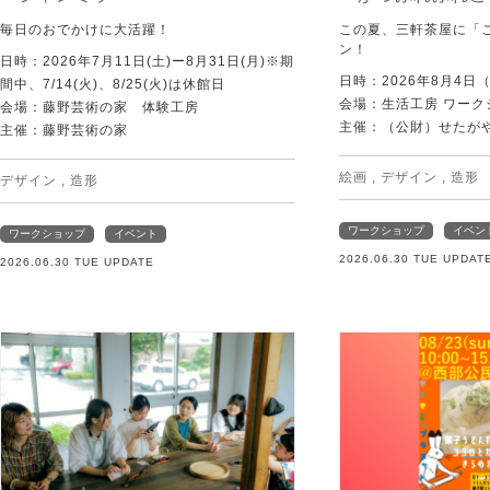
毎日のおでかけに大活躍！
この夏、三軒茶屋に「
ン！
日時：2026年7月11日(土)ー8月31日(月)※期
日時：2026年8月4日
間中、7/14(火)、8/25(火)は休館日
会場：生活工房 ワーク
会場：藤野芸術の家 体験工房
主催：（公財）せたが
主催：藤野芸術の家
絵画
,
デザイン
,
造形
デザイン
,
造形
ワークショップ
イベン
ワークショップ
イベント
2026.06.30 TUE UPDAT
2026.06.30 TUE UPDATE