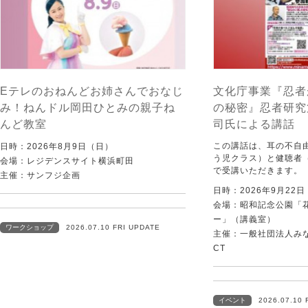
Eテレのおねんどお姉さんでおなじ
文化庁事業『忍者
み！ねんドル岡田ひとみの親子ね
の秘密』忍者研究
んど教室
司氏による講話
この講話は、耳の不自
日時：2026年8月9日（日）
う児クラス）と健聴者
会場：レジデンスサイト横浜町田
で受講いただきます。
主催：サンフジ企画
日時：2026年9月22
会場：昭和記念公園「
ー」（講義室）
ワークショップ
2026.07.10 FRI UPDATE
主催：一般社団法人みなむ
CT
イベント
2026.07.10 