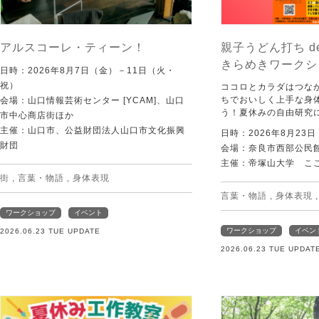
アルスコーレ・ティーン！
親子うどん打ち d
きらめきワークシ
日時：2026年8月7日（金）－11日（火・
祝）
ココロとカラダはつな
ちでおいしく上手な身
会場：山口情報芸術センター [YCAM]、山口
う！夏休みの自由研究
市中心商店街ほか
主催：山口市、公益財団法人山口市文化振興
日時：2026年8月23
財団
会場：奈良市西部公民館 
主催：帝塚山大学 こ
街
,
言葉・物語
,
身体表現
言葉・物語
,
身体表現
ワークショップ
イベント
ワークショップ
イベン
2026.06.23 TUE UPDATE
2026.06.23 TUE UPDAT