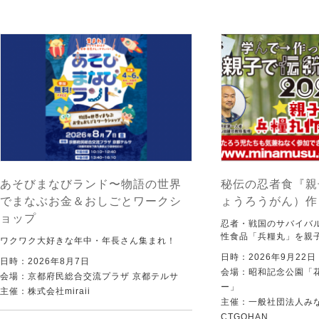
あそびまなびランド〜物語の世界
秘伝の忍者食『親
でまなぶお金＆おしごとワークシ
ょうろうがん）作
ョップ
忍者・戦国のサバイバ
性食品「兵糧丸」を親
ワクワク大好きな年中・年長さん集まれ！
日時：2026年9月22
日時：2026年8月7日
会場：昭和記念公園「
会場：京都府民総合交流プラザ 京都テルサ
ー」
主催：株式会社miraii
主催：一般社団法人みなむ
CTGOHAN