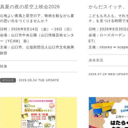
真夏の夜の星空上映会2026
からだスイッチ、
心地よい夜風と星空の下、映画を観ながら夏
こどもも大人も、それ
の思い出をつくりませんか？
チ」を見つける時間で
日時：2026年8月14日 （金）～16日（日）
日時：2026年8月30日(
会場：山口市中央公園（山口情報芸術センタ
会場：ローズガーデン（KI
ー［YCAM］ 前）
ET）
主催：山口市、公益財団法人山口市文化振興
主催：choreo ∞ scap
財団
身体表現
映像
2026.07.29 WED UPDAT
イベント
2026.08.04 TUE UPDATE