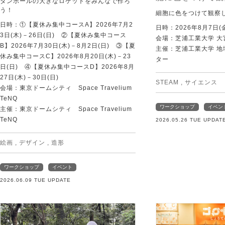
ダンボールの大きなロケットをみんなで作ろ
う！
細胞に色をつけて観察
日時：①【夏休み集中コースA】2026年7月2
日時：2026年8月7日(
3日(木)－26日(日) ②【夏休み集中コース
会場：芝浦工業大学 大
B】2026年7月30日(木)－8月2日(日) ③【夏
主催：芝浦工業大学 
休み集中コースC】2026年8月20日(木)－23
ター
日(日) ④【夏休み集中コースD】2026年8月
27日(木)－30日(日)
STEAM
,
サイエンス
会場：東京ドームシティ Space Travelium
TeNQ
ワークショップ
イベン
主催：東京ドームシティ Space Travelium
TeNQ
2026.05.26 TUE UPDAT
絵画
,
デザイン
,
造形
ワークショップ
イベント
2026.06.09 TUE UPDATE