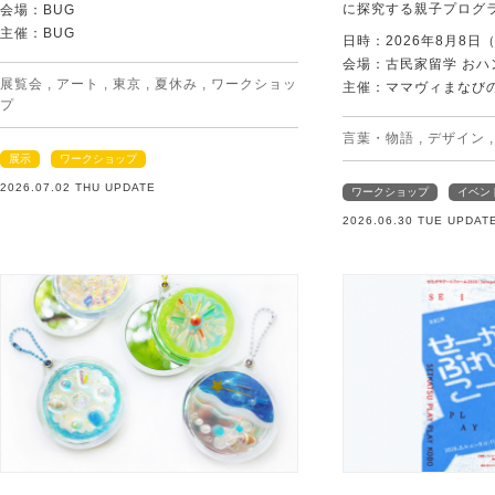
に探究する親子プログ
会場：BUG
主催：BUG
日時：2026年8月8日
会場：古民家留学 おハ
展覧会
,
アート
,
東京
,
夏休み
,
ワークショッ
主催：ママヴィまなび
プ
言葉・物語
,
デザイン
展示
ワークショップ
2026.07.02 THU UPDATE
ワークショップ
イベン
2026.06.30 TUE UPDAT