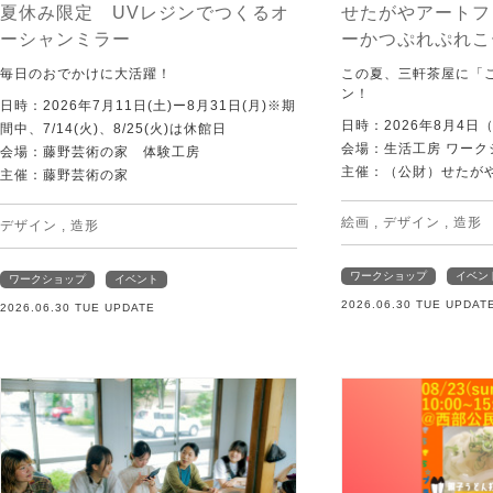
夏休み限定 UVレジンでつくるオ
せたがやアートフ
ーシャンミラー
ーかつぷれぷれこ
毎日のおでかけに大活躍！
この夏、三軒茶屋に「
ン！
日時：2026年7月11日(土)ー8月31日(月)※期
日時：2026年8月4日
間中、7/14(火)、8/25(火)は休館日
会場：生活工房 ワーク
会場：藤野芸術の家 体験工房
主催：（公財）せたが
主催：藤野芸術の家
絵画
,
デザイン
,
造形
デザイン
,
造形
ワークショップ
イベン
ワークショップ
イベント
2026.06.30 TUE UPDAT
2026.06.30 TUE UPDATE