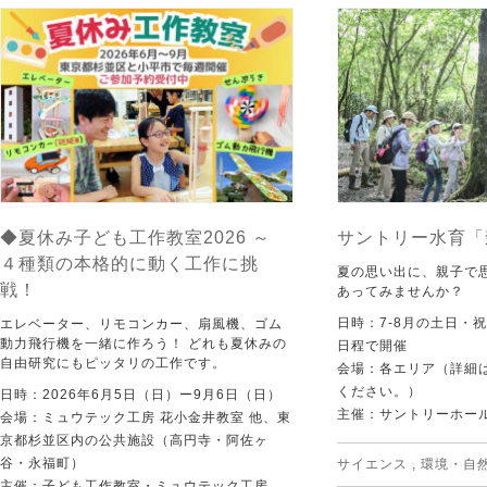
◆夏休み子ども工作教室2026 ～
サントリー水育「
４種類の本格的に動く工作に挑
夏の思い出に、親子で
戦！
あってみませんか？
日時：7-8月の土日・
エレベーター、リモコンカー、扇風機、ゴム
動力飛行機を一緒に作ろう！ どれも夏休みの
日程で開催
自由研究にもピッタリの工作です。
会場：各エリア（詳細は
ください。）
日時：2026年6月5日（日）ー9月6日（日）
主催：サントリーホー
会場：ミュウテック工房 花小金井教室 他、東
京都杉並区内の公共施設（高円寺・阿佐ヶ
谷・永福町）
サイエンス
,
環境・自
主催：子ども工作教室・ミュウテック工房