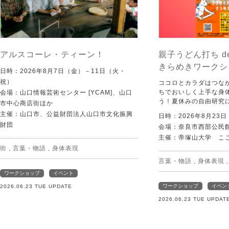
アルスコーレ・ティーン！
親子うどん打ち d
きらめきワークシ
日時：2026年8月7日（金）－11日（火・
祝）
ココロとカラダはつな
ちでおいしく上手な身
会場：山口情報芸術センター [YCAM]、山口
う！夏休みの自由研究
市中心商店街ほか
主催：山口市、公益財団法人山口市文化振興
日時：2026年8月23
財団
会場：奈良市西部公民館 
主催：帝塚山大学 こ
街
,
言葉・物語
,
身体表現
言葉・物語
,
身体表現
ワークショップ
イベント
ワークショップ
イベン
2026.06.23 TUE UPDATE
2026.06.23 TUE UPDAT