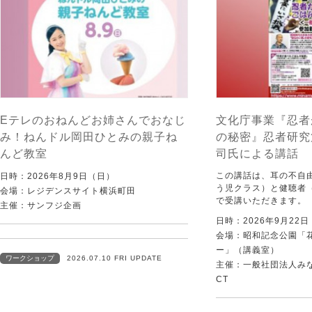
Eテレのおねんどお姉さんでおなじ
文化庁事業『忍者
み！ねんドル岡田ひとみの親子ね
の秘密』忍者研究
んど教室
司氏による講話
この講話は、耳の不自
日時：2026年8月9日（日）
う児クラス）と健聴者
会場：レジデンスサイト横浜町田
で受講いただきます。
主催：サンフジ企画
日時：2026年9月22
会場：昭和記念公園「
ー」（講義室）
ワークショップ
2026.07.10 FRI UPDATE
主催：一般社団法人みなむ
CT