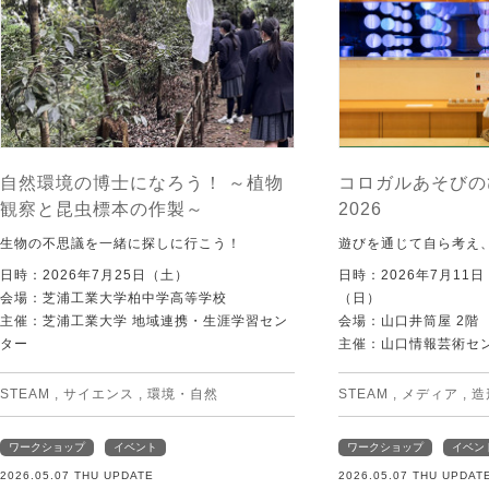
自然環境の博士になろう！ ～植物
コロガルあそびの
観察と昆虫標本の作製～
2026
生物の不思議を一緒に探しに行こう！
遊びを通じて自ら考え
日時：2026年7月25日（土）
日時：2026年7月11
会場：芝浦工業大学柏中学高等学校
（日）
主催：芝浦工業大学 地域連携・生涯学習セン
会場：山口井筒屋 2階
ター
主催：山口情報芸術センタ
STEAM
,
サイエンス
,
環境・自然
STEAM
,
メディア
,
造
ワークショップ
イベント
ワークショップ
イベン
2026.05.07 THU UPDATE
2026.05.07 THU UPDAT