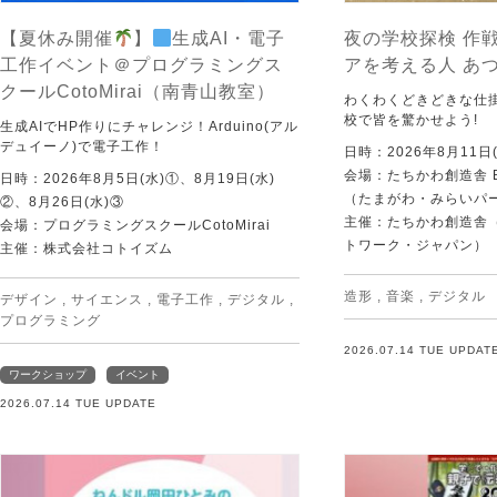
【夏休み開催
】
生成AI・電子
夜の学校探検 作戦
工作イベント＠プログラミングス
アを考える人 あ
クールCotoMirai（南青山教室）
わくわくどきどきな仕
校で皆を驚かせよう!
生成AIでHP作りにチャレンジ！Arduino(アル
デュイーノ)で電子工作！
日時：2026年8月11日(
会場：たちかわ創造舎 
日時：2026年8月5日(水)①、8月19日(水)
（たまがわ・みらいパ
②、8月26日(水)③
主催：たちかわ創造舎（
会場：プログラミングスクールCotoMirai
トワーク・ジャパン）
主催：株式会社コトイズム
造形
,
音楽
,
デジタル
デザイン
,
サイエンス
,
電子工作
,
デジタル
,
プログラミング
2026.07.14 TUE UPDAT
ワークショップ
イベント
2026.07.14 TUE UPDATE