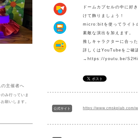
ドームカプセルの中に好
けて飾りましょう！
micro:bitを使って
素敵な演出を加えます。
推しキャラクターに合っ
詳しくはYouTubeをご
→https://youtu.be/S2
れの主催者へ
介のみ行っていま
へお願いします。
https://www.cmskplab.com/
公式サイト