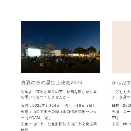
真夏の夜の星空上映会2026
からだ
心地よい夜風と星空の下、映画を観ながら夏
こどもも大
の思い出をつくりませんか？
チ」を見つ
日時：2026年8月14日 （金）～16日（日）
日時：202
会場：山口市中央公園（山口情報芸術センタ
会場：ローズ
ー［YCAM］ 前）
ET）
主催：山口市、公益財団法人山口市文化振興
主催：chore
財団