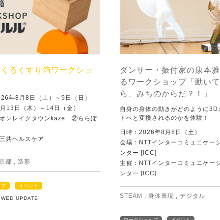
つくるくすり箱ワークショ
ダンサー・振付家の康本雅
るワークショップ「動いて
ら、みちのからだ？！」
026年8月8日（土）～9日（日）
8月13日（木）～14日（金）
自身の身体の動きがどのように3D
トへと変換されるのかを体験！
オンレイクタウンkaze ②ららぽ
日時：2026年8月8日（土）
三共ヘルスケア
会場：NTTインターコミュニケー
ンター [ICC]
京都
,
造形
主催：NTTインターコミュニケー
ンター [ICC]
ップ
イベント
STEAM
,
身体表現
,
デジタル
5 WED UPDATE
ワークショップ
イベント