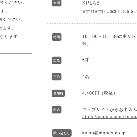
談ください。
KPLAB
会場
ます。
東京都文京区大塚3丁目25-5
約ください。
けます。
10：00－18：30の中
なります。
時間
分）
5才～
対象
4名
定員
4,400円（税込）
参加費
ウェブサイトからお申込
申込
https://coubic.com/kpla
kplab@mands.co.jp
問い合わせ