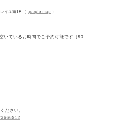
ソレイユ南1F （
google map
）
から空いているお時間でご予約可能です（90
みください。
b/3666912