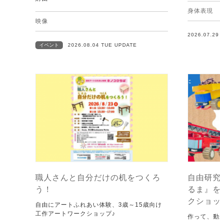
身体表現
映像
2026.07.2
イベント
2026.08.04 TUE UPDATE
職人さんと自分だけの机をつくろ
自由研究
う！
るま』
クショ
自由にアートふれあい体験、3歳～15歳向け
工作アートワークショップ♪
作って、動