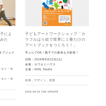
子によ
子どもアートワークショップ「カ
みた
ラフルはり絵で世界に１冊だけの
アートブックをつくろう！」
オブジェク
手ぶらでOK！親子での参加も大歓迎！
日時：2026年8月22日(土)
会場：カワセミハウス
ション・セ
主催：HOIL Studio
ション・セ
絵画
,
デザイン
,
造形
2026.08.04 TUE UPDATE