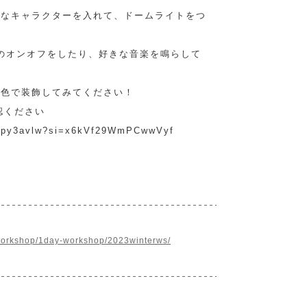
きなキャラクターを入れて、ドームライトをつ
ライトのオンオフをしたり、好きな音楽を鳴らして
た色で装飾してみてください！
確認ください
Hipy3avlw?si=x6kVf29WmPCwwVyf
workshop/1day-workshop/2023winterws/