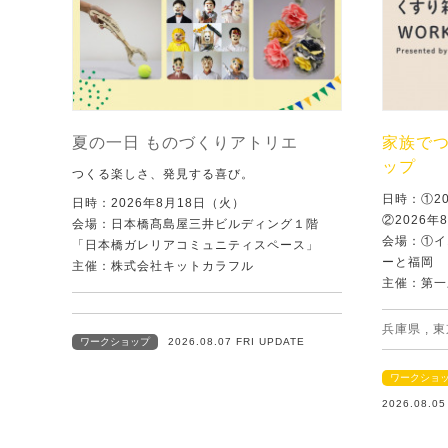
夏の一日 ものづくりアトリエ
家族で
ップ
つくる楽しさ、発見する喜び。
日時：①2
日時：2026年8月18日（火）
②2026年
会場：日本橋髙島屋三井ビルディング１階
会場：①イ
「日本橋ガレリアコミュニティスペース」
ーと福岡
主催：株式会社キットカラフル
主催：第一
兵庫県
,
東
ワークショップ
2026.08.07 FRI UPDATE
ワークショ
2026.08.0