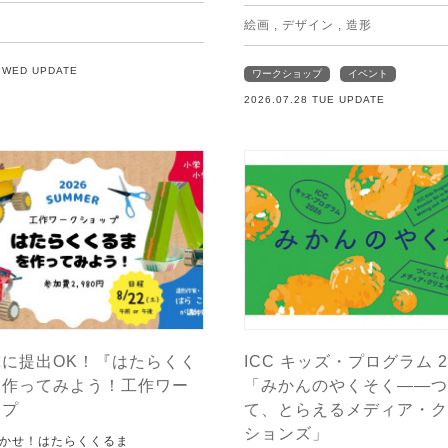
絵画
,
デザイン
,
造形
9 WED UPDATE
ワークショップ
イベント
2026.07.28 TUE UPDATE
に提出OK！『はたらくく
ICC キッズ・プログラム 2
を作ってみよう！工作ワー
「みかんのやくそく——つ
ップ
て、とらえるメディア・ク
ションズ」
かせ！はたらくくるま