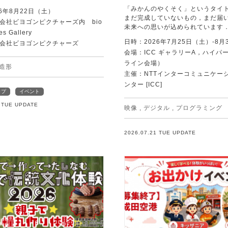
「みかんのやくそく」というタイ
6年8月22日（土）
まだ完成していないもの，まだ届
会社ビヨゴンピクチャーズ内 bio
未来への思いが込められています
es Gallery
日時：2026年7月25日（土）-8月
会社ビヨゴンピクチャーズ
会場：ICC ギャラリーA，ハイパー
ライン会場）
造形
主催：NTTインターコミュニケー
ンター [ICC]
ップ
イベント
1 TUE UPDATE
映像
,
デジタル
,
プログラミング
2026.07.21 TUE UPDATE