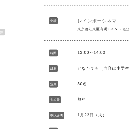
レインボーシネマ
会場
東京都江東区有明2-3-5 （
go
然
13:00～14:00
時間
どなたでも（内容は小学
対象
30名
定員
無料
参加費
1月23日（火）
申込締切