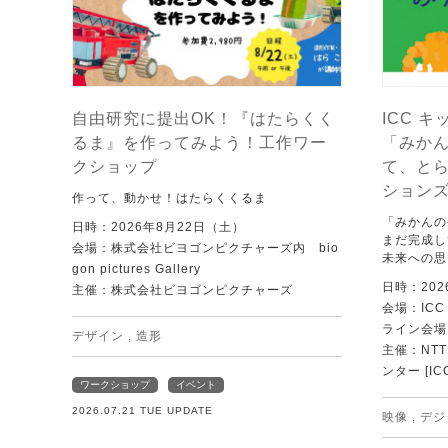
自由研究に提出OK！『はたらくく
ICC キ
るま』を作ってみよう！工作ワー
「みか
クショップ
て、と
ション
作って、動かせ！はたらくくるま
「みかんの
日時：2026年8月22日（土）
まだ完成し
会場：株式会社ビヨゴンピクチャーズ内 bio
未来への思
gon pictures Gallery
日時：202
主催：株式会社ビヨゴンピクチャーズ
会場：IC
ライン会場
デザイン
,
造形
主催：NT
ンター [IC
ワークショップ
イベント
2026.07.21 TUE UPDATE
映像
,
デジ