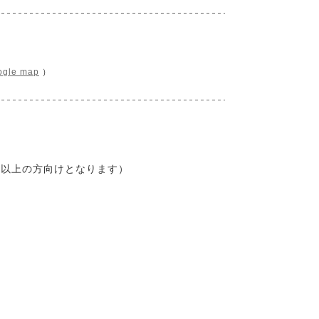
ogle map
）
生以上の方向けとなります）