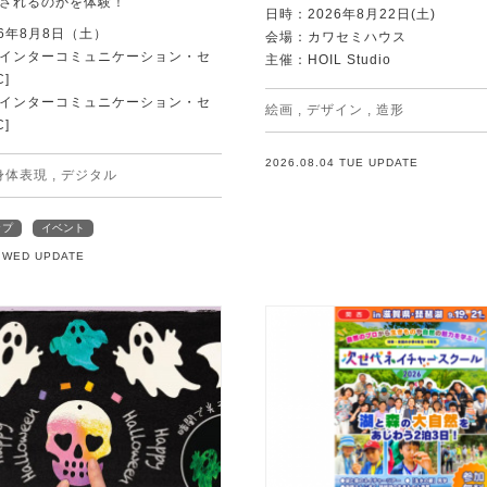
されるのかを体験！
日時：2026年8月22日(土)
6年8月8日（土）
会場：カワセミハウス
Tインターコミュニケーション・セ
主催：HOIL Studio
C]
Tインターコミュニケーション・セ
絵画
,
デザイン
,
造形
C]
2026.08.04 TUE UPDATE
身体表現
,
デジタル
ップ
イベント
5 WED UPDATE