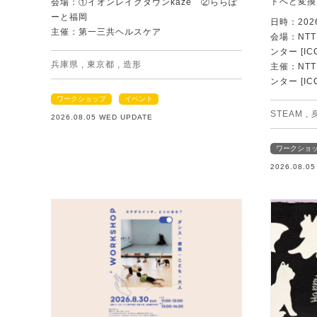
トへと変換
会場：①イオンレイクタウンkaze ②ららぽ
ーと福岡
日時：202
主催：第一三共ヘルスケア
会場：NT
ンター [IC
兵庫県
,
東京都
,
造形
主催：NT
ンター [IC
ワークショップ
イベント
STEAM
,
2026.08.05 WED UPDATE
ワークショ
2026.08.0