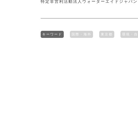
特定非営利活動法人ウォーターエイドジャパン
キーワード
国際・海外
東京都
環境・自