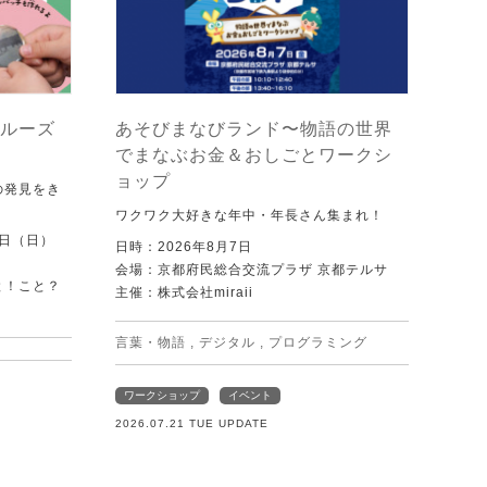
ルーズ
あそびまなびランド〜物語の世界
でまなぶお金＆おしごとワークシ
ョップ
の発見をき
ワクワク大好きな年中・年長さん集まれ！
0日（日）
日時：2026年8月7日
会場：京都府民総合交流プラザ 京都テルサ
と！こと？
主催：株式会社miraii
）
言葉・物語
,
デジタル
,
プログラミング
ワークショップ
イベント
2026.07.21 TUE UPDATE