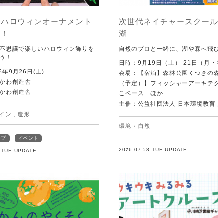
でハロウィンオーナメント
次世代ネイチャースクール 
う！
湖
不思議で楽しいハロウィン飾りを
自然のプロと一緒に、湖や森へ飛
う！
日時：9月19日（土）-21日（月
6年9月26日(土)
会場：【宿泊】森林公園くつきの
かわ創造舎
（予定）】フィッシャーアーキテ
かわ創造舎
こベース ほか
主催：公益社団法人 日本環境教育
イン
,
造形
環境・自然
ップ
イベント
2026.07.28 TUE UPDATE
8 TUE UPDATE