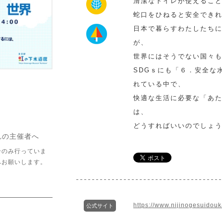
清潔なトイレが使えるこ
蛇口をひねると安全でき
日本で暮らすわたしたち
が、
世界にはそうでない国々
SDGｓにも「６．安全な
れている中で、
快適な生活に必要な「あ
は、
どうすればいいのでしょ
れの主催者へ
介のみ行っていま
へお願いします。
https://www.nijinogesuidou
公式サイト