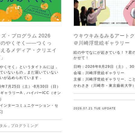
ッズ・プログラム 2026
ウキウキみるみるアートク
んのやくそく——つくっ
＠川崎浮世絵ギャラリー
らえるメディア・クリエイ
絵の中でなにが起きている！？君
ズ」
かせて！
日時：2026年8月29日（土）、3
やくそく」というタイトルには，
ていないもの，まだ届いていない
会場：川崎浮世絵ギャラリー
いが込められています．
主催：川崎浮世絵ギャラリー、こ
かわさき（川崎市・東京藝術大学
6年7月25日（土）-8月30日（日）
C ギャラリーA，ハイパーICC（オン
）
Tインターコミュニケーション・セ
2026.07.21 TUE UPDATE
C]
タル
,
プログラミング