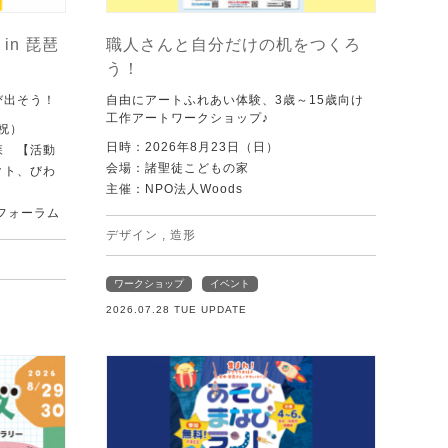
in 琵琶
職人さんと自分だけの机をつくろ
う！
び出そう！
自由にアートふれあい体験、3歳～15歳向け
工作アートワークショップ♪
・祝）
日時：2026年8月23日（日）
森 【活動
会場：諸聖徒こどもの家
クト、びわ
主催：NPO法人Woods
フォーラム
デザイン
,
造形
ワークショップ
イベント
2026.07.28 TUE UPDATE