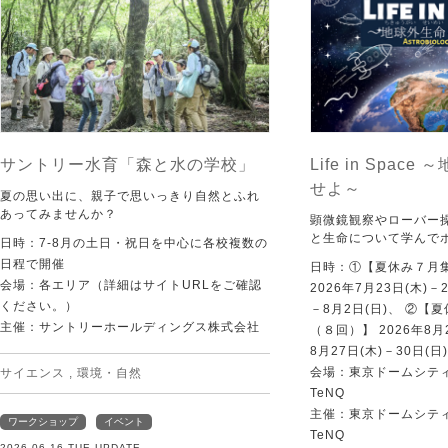
サントリー水育「森と水の学校」
Life in Spac
せよ～
夏の思い出に、親子で思いっきり自然とふれ
あってみませんか？
顕微鏡観察やローバー
と生命について学んで
日時：7-8月の土日・祝日を中心に各校複数の
日程で開催
日時：①【夏休み７月
会場：各エリア（詳細はサイトURLをご確認
2026年7月23日(木)－
ください。）
－8月2日(日)、 ②【
主催：サントリーホールディングス株式会社
（８回）】 2026年8月2
8月27日(木)－30日(日)
会場：東京ドームシティ Sp
サイエンス
,
環境・自然
TeNQ
主催：東京ドームシティ Sp
ワークショップ
イベント
TeNQ
2026.06.16 TUE UPDATE