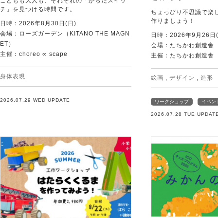
こどもも大人も、それぞれの「からだスイッ
チ」を見つける時間です。
ちょっぴり不思議で楽
作りましょう！
日時：2026年8月30日(日)
会場：ローズガーデン（KITANO THE MAGN
日時：2026年9月26日(
ET）
会場：たちかわ創造舎
主催：choreo ∞ scape
主催：たちかわ創造舎
身体表現
絵画
,
デザイン
,
造形
2026.07.29 WED UPDATE
ワークショップ
イベン
2026.07.28 TUE UPDAT