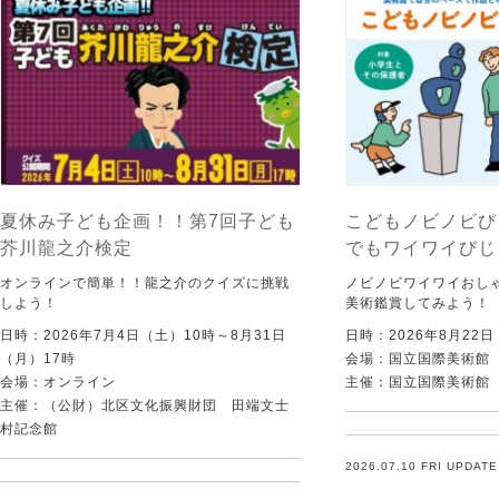
夏休み子ども企画！！第7回子ども
こどもノビノビび
芥川龍之介検定
でもワイワイびじ
オンラインで簡単！！龍之介のクイズに挑戦
ノビノビワイワイおし
しよう！
美術鑑賞してみよう！
日時：2026年7月4日（土）10時～8月31日
日時：2026年8月22
（月）17時
会場：国立国際美術館
会場：オンライン
主催：国立国際美術館
主催：（公財）北区文化振興財団 田端文士
村記念館
2026.07.10 FRI UPDATE