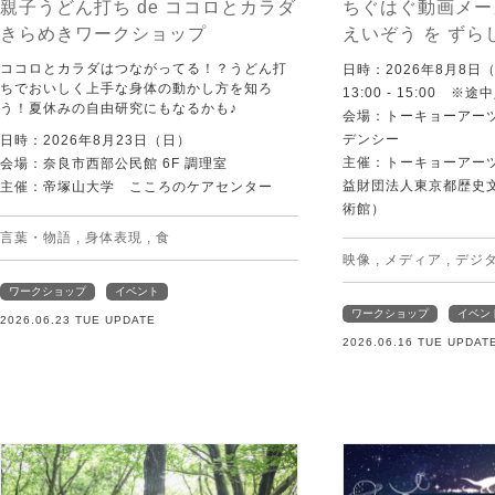
親子うどん打ち de ココロとカラダ
ちぐはぐ動画メー
きらめきワークショップ
えいぞう を ずら
ココロとカラダはつながってる！？うどん打
日時：2026年8月8日
ちでおいしく上手な身体の動かし方を知ろ
13:00 - 15:00 ※
う！夏休みの自由研究にもなるかも♪
会場：トーキョーアー
デンシー
日時：2026年8月23日（日）
主催：トーキョーアー
会場：奈良市西部公民館 6F 調理室
益財団法人東京都歴史
主催：帝塚山大学 こころのケアセンター
術館）
言葉・物語
,
身体表現
,
食
映像
,
メディア
,
デジ
ワークショップ
イベント
ワークショップ
イベン
2026.06.23 TUE UPDATE
2026.06.16 TUE UPDAT