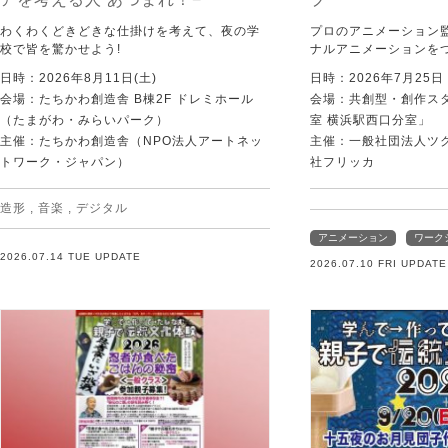
わくわくどきどきな仕掛けを考えて、夜の学
プロのアニメーション
校で皆を驚かせよう!
ナルアニメーションを
日時：2026年8月11日(土)
日時：2026年7月25
会場：たちかわ創造舎 B棟2F ドレミホール
会場：共創型・創作ス
（たまがわ・みらいパーク）
室 横浜駅西口分室」
主催：たちかわ創造舎（NPO法人アートネッ
主催：一般社団法人ツ
トワーク・ジャパン）
社フリッカ
造形
,
音楽
,
デジタル
アニメーション
ワーク
2026.07.14 TUE UPDATE
2026.07.10 FRI UPDATE