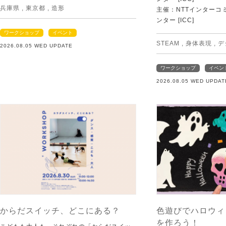
兵庫県
,
東京都
,
造形
主催：NTTインターコ
ンター [ICC]
ワークショップ
イベント
STEAM
,
身体表現
,
デ
2026.08.05 WED UPDATE
ワークショップ
イベン
2026.08.05 WED UPDAT
からだスイッチ、どこにある？
色遊びでハロウィ
を作ろう！