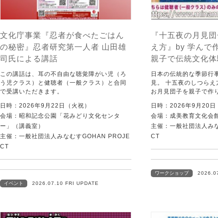
文化庁事業『忍者が食べたごはん
『十五夜の月見団
の秘密』忍者研究第一人者 山田雄
え方』by 学ん
司氏による講話
親子で伝統文化体験
この講話は、耳の不自由な聴覚障がい児（ろ
日本の伝統的な季節行
う児クラス）と健聴者（一般クラス）と合同
見。 十五夜のしつら
で受講いただきます。
お月見団子を親子で作
日時：2026年9月22日（火祝）
日時：2026年9月20
会場：昭和記念公園「花みどり文化センタ
会場：成美教育文化会
ー」（講義室）
主催：一般社団法人みなむ
主催：一般社団法人みなむすGOHAN PROJE
CT
CT
ワークショップ
2026.0
イベント
2026.07.10 FRI UPDATE