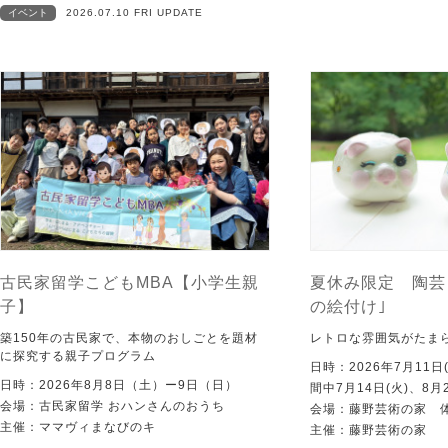
イベント
2026.07.10 FRI UPDATE
古民家留学こどもMBA【小学生親
夏休み限定 陶芸
子】
の絵付け｣
築150年の古民家で、本物のおしごとを題材
レトロな雰囲気がたま
に探究する親子プログラム
日時：2026年7月11日
日時：2026年8月8日（土）ー9日（日）
間中7月14日(火)、8月
会場：古民家留学 おハンさんのおうち
会場：藤野芸術の家 
主催：ママヴィまなびのキ
主催：藤野芸術の家