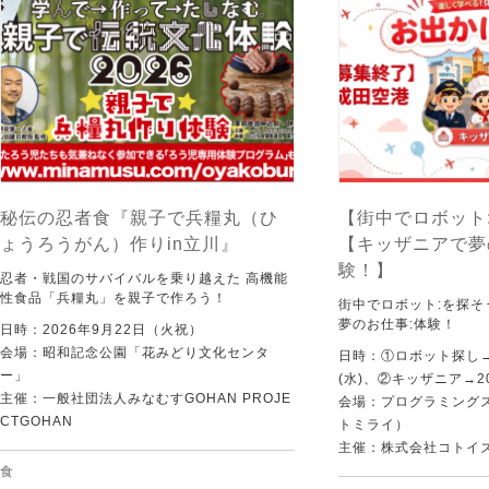
秘伝の忍者食『親子で兵糧丸（ひ
【街中でロボット
ょうろうがん）作りin立川』
【キッザニアで夢
験！】
忍者・戦国のサバイバルを乗り越えた 高機能
性食品「兵糧丸」を親子で作ろう！
街中でロボット:を探
夢のお仕事:体験！
日時：2026年9月22日（火祝）
会場：昭和記念公園「花みどり文化センタ
日時：①ロボット探し→2
ー」
(水)、②キッザニア→20
主催：一般社団法人みなむすGOHAN PROJE
会場：プログラミングスク
CTGOHAN
トミライ）
主催：株式会社コトイ
食