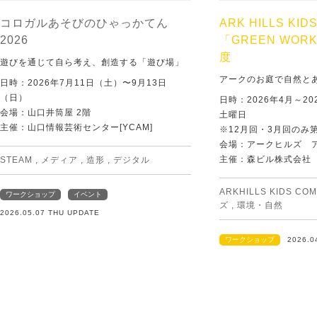
コロガルあそびのひゃっかてん
ARK HILLS KID
2026
「GREEN WORK
度
遊びを通じて自ら考え、創造する「遊び場」
アークのお庭で自然と
日時：2026年7月11日（土）〜9月13日
（日）
日時：2026年4月～20
会場：山口井筒屋 2階
土曜日
主催：山口情報芸術センター[YCAM]
※12月回・3月回のみ
会場：アークヒルズ 
主催：森ビル株式会社
STEAM
,
メディア
,
造形
,
デジタル
ARKHILLS KIDS CO
ワークショップ
イベント
ズ
,
環境・自然
2026.05.07 THU UPDATE
ワークショップ
2026.0