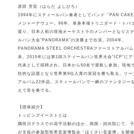
原田 芳宏（はらだ よしひろ）
1994年にスティールパン奏者としてバンド「PAN CAK
メジャーデヴュー。96年、単身本場トリニダード・トバ
渡り、日本人初の現地オーケストラのメンバーとなりス
ルパン大会”PANORAMA”の決勝まで出演。2004年、
PANORAMA STEEL ORCHESTRAファーストアルバ
表。2015年には第1回スティールパン世界大会”ICP”に
代表として招聘され、日本から60名で渡航し参加。現地
狂的な話題となり世界第9位入賞の栄冠を勝ち取る。リー
アルバム22作品。スティールパンで一瞬のファンタジー
えて音を奏でる。
【団体紹介】
トッピングイーストとは
隅田川テラスでの花守活動のほか、両国・回向院にて、
が主役の参加型世界音楽博覧会「ほくさい音楽博」を開