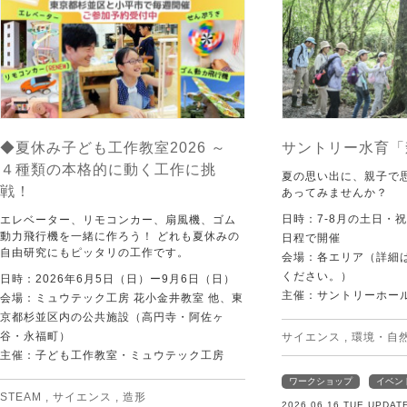
◆夏休み子ども工作教室2026 ～
サントリー水育「
４種類の本格的に動く工作に挑
夏の思い出に、親子で
戦！
あってみませんか？
日時：7-8月の土日・
エレベーター、リモコンカー、扇風機、ゴム
動力飛行機を一緒に作ろう！ どれも夏休みの
日程で開催
自由研究にもピッタリの工作です。
会場：各エリア（詳細は
ください。）
日時：2026年6月5日（日）ー9月6日（日）
主催：サントリーホー
会場：ミュウテック工房 花小金井教室 他、東
京都杉並区内の公共施設（高円寺・阿佐ヶ
谷・永福町）
サイエンス
,
環境・自
主催：子ども工作教室・ミュウテック工房
ワークショップ
イベン
STEAM
,
サイエンス
,
造形
2026.06.16 TUE UPDAT