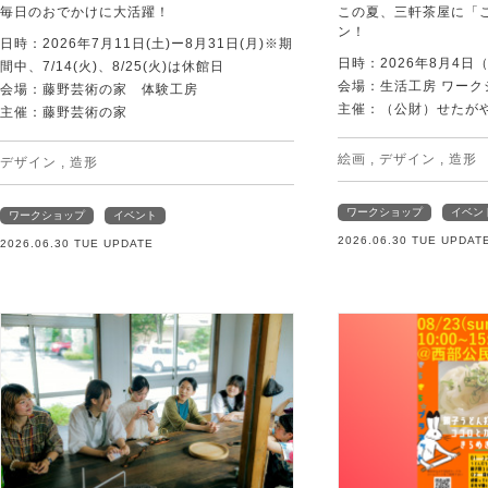
毎日のおでかけに大活躍！
この夏、三軒茶屋に「
ン！
日時：2026年7月11日(土)ー8月31日(月)※期
日時：2026年8月4日
間中、7/14(火)、8/25(火)は休館日
会場：生活工房 ワーク
会場：藤野芸術の家 体験工房
主催：（公財）せたが
主催：藤野芸術の家
絵画
,
デザイン
,
造形
デザイン
,
造形
ワークショップ
イベン
ワークショップ
イベント
2026.06.30 TUE UPDAT
2026.06.30 TUE UPDATE