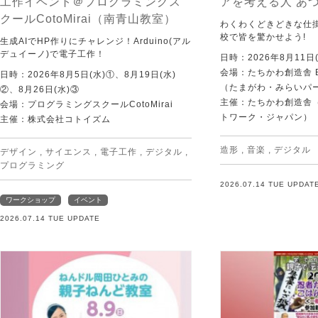
工作イベント＠プログラミングス
アを考える人 あ
クールCotoMirai（南青山教室）
わくわくどきどきな仕
校で皆を驚かせよう!
生成AIでHP作りにチャレンジ！Arduino(アル
デュイーノ)で電子工作！
日時：2026年8月11日(
会場：たちかわ創造舎 
日時：2026年8月5日(水)①、8月19日(水)
（たまがわ・みらいパ
②、8月26日(水)③
主催：たちかわ創造舎（
会場：プログラミングスクールCotoMirai
トワーク・ジャパン）
主催：株式会社コトイズム
造形
,
音楽
,
デジタル
デザイン
,
サイエンス
,
電子工作
,
デジタル
,
プログラミング
2026.07.14 TUE UPDAT
ワークショップ
イベント
2026.07.14 TUE UPDATE