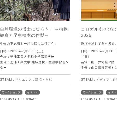
自然環境の博士になろう！ ～植物
コロガルあそびの
観察と昆虫標本の作製～
2026
生物の不思議を一緒に探しに行こう！
遊びを通じて自ら考え
日時：2026年7月25日（土）
日時：2026年7月11
会場：芝浦工業大学柏中学高等学校
（日）
主催：芝浦工業大学 地域連携・生涯学習セン
会場：山口井筒屋 2階
ター
主催：山口情報芸術センタ
STEAM
,
サイエンス
,
環境・自然
STEAM
,
メディア
,
造
ワークショップ
イベント
ワークショップ
イベン
2026.05.07 THU UPDATE
2026.05.07 THU UPDAT