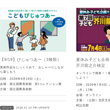
【9/19】びじゅつあー（3種類）
夏休み子ども企画
芥川龍之介検定
美術作品をじっくりみて、おしゃべりしなが
ら楽しもう
オンラインで簡単！！
しよう！
日時：2026年9月19日（土）
会場：国立国際美術館 B2コレクション展
日時：2026年7月4日
主催：国立国際美術館
（月）17時
会場：オンライン
主催：（公財）北区文
村記念館
イベント
2026.07.10 FRI UPDATE