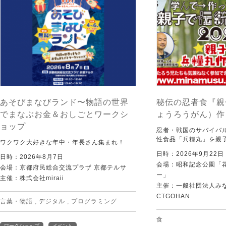
あそびまなびランド〜物語の世界
秘伝の忍者食『親
でまなぶお金＆おしごとワークシ
ょうろうがん）作
ョップ
忍者・戦国のサバイバ
性食品「兵糧丸」を親
ワクワク大好きな年中・年長さん集まれ！
日時：2026年9月22
日時：2026年8月7日
会場：昭和記念公園「
会場：京都府民総合交流プラザ 京都テルサ
ー」
主催：株式会社miraii
主催：一般社団法人みなむ
CTGOHAN
言葉・物語
,
デジタル
,
プログラミング
食
ワークショップ
イベント