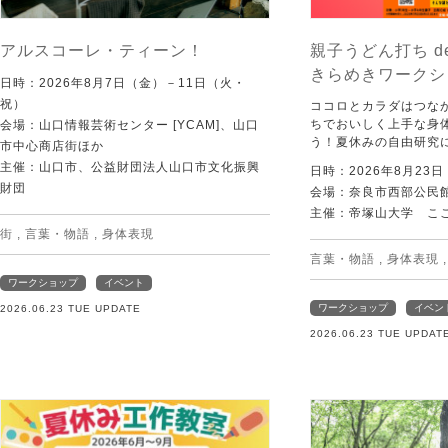
アルスコーレ・ティーン！
親子うどん打ち d
きらめきワークシ
日時：2026年8月7日（金）－11日（火・
祝）
ココロとカラダはつな
ちでおいしく上手な身
会場：山口情報芸術センター [YCAM]、山口
う！夏休みの自由研究
市中心商店街ほか
主催：山口市、公益財団法人山口市文化振興
日時：2026年8月23
財団
会場：奈良市西部公民館 
主催：帝塚山大学 こ
街
,
言葉・物語
,
身体表現
言葉・物語
,
身体表現
ワークショップ
イベント
ワークショップ
イベン
2026.06.23 TUE UPDATE
2026.06.23 TUE UPDAT