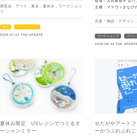
会場：古民家留学 おハ
展覧会
,
アート
,
東京
,
夏休み
,
ワークショッ
主催：ママヴィまなび
プ
言葉・物語
,
デザイン
展示
ワークショップ
2026.07.02 THU UPDATE
ワークショップ
イベン
2026.06.30 TUE UPDAT
夏休み限定 UVレジンでつくるオ
せたがやアートフ
ーシャンミラー
ーかつぷれぷれこ