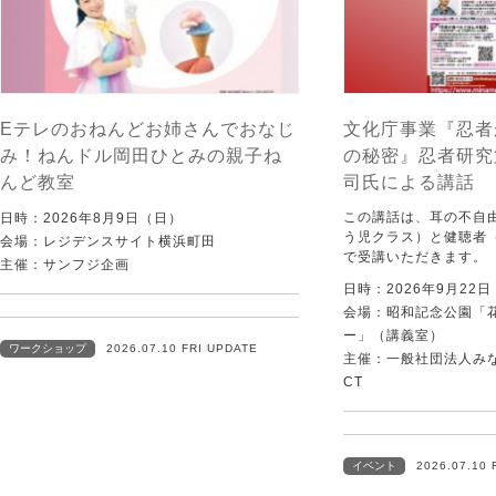
Eテレのおねんどお姉さんでおなじ
文化庁事業『忍者
み！ねんドル岡田ひとみの親子ね
の秘密』忍者研究
んど教室
司氏による講話
この講話は、耳の不自
日時：2026年8月9日（日）
う児クラス）と健聴者
会場：レジデンスサイト横浜町田
で受講いただきます。
主催：サンフジ企画
日時：2026年9月22
会場：昭和記念公園「
ー」（講義室）
ワークショップ
2026.07.10 FRI UPDATE
主催：一般社団法人みなむ
CT
イベント
2026.07.10 