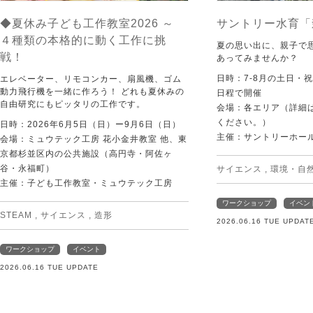
◆夏休み子ども工作教室2026 ～
サントリー水育「
４種類の本格的に動く工作に挑
夏の思い出に、親子で
戦！
あってみませんか？
日時：7-8月の土日・
エレベーター、リモコンカー、扇風機、ゴム
動力飛行機を一緒に作ろう！ どれも夏休みの
日程で開催
自由研究にもピッタリの工作です。
会場：各エリア（詳細は
ください。）
日時：2026年6月5日（日）ー9月6日（日）
主催：サントリーホー
会場：ミュウテック工房 花小金井教室 他、東
京都杉並区内の公共施設（高円寺・阿佐ヶ
谷・永福町）
サイエンス
,
環境・自
主催：子ども工作教室・ミュウテック工房
ワークショップ
イベン
STEAM
,
サイエンス
,
造形
2026.06.16 TUE UPDAT
ワークショップ
イベント
2026.06.16 TUE UPDATE