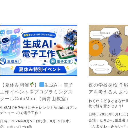
【夏休み開催
】
生成AI・電子
夜の学校探検 作戦
工作イベント＠プログラミングス
アを考える人 あ
クールCotoMirai（南青山教室）
わくわくどきどきな仕
校で皆を驚かせよう!
生成AIでHP作りにチャレンジ！Arduino(アル
デュイーノ)で電子工作！
日時：2026年8月11日(
会場：たちかわ創造舎 
日時：2026年8月5日(水)①、8月19日(水)
（たまがわ・みらいパ
②、8月26日(水)③