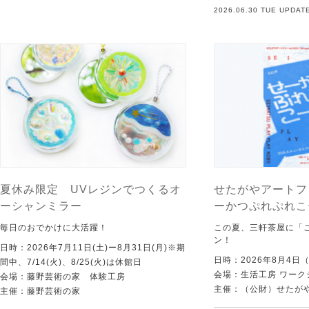
2026.06.30 TUE UPDAT
夏休み限定 UVレジンでつくるオ
せたがやアートフ
ーシャンミラー
ーかつぷれぷれこ
毎日のおでかけに大活躍！
この夏、三軒茶屋に「
ン！
日時：2026年7月11日(土)ー8月31日(月)※期
日時：2026年8月4日
間中、7/14(火)、8/25(火)は休館日
会場：生活工房 ワーク
会場：藤野芸術の家 体験工房
主催：（公財）せたが
主催：藤野芸術の家