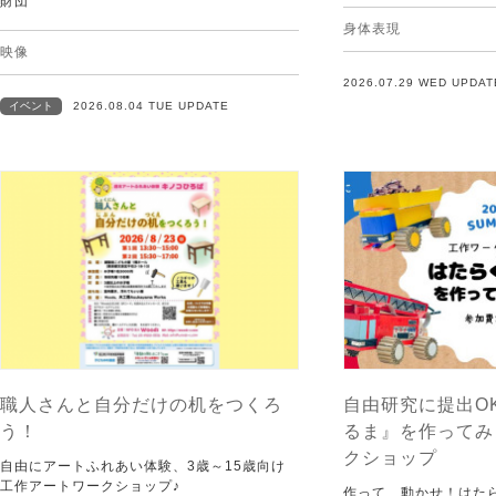
財団
身体表現
映像
2026.07.29 WED UPDAT
イベント
2026.08.04 TUE UPDATE
職人さんと自分だけの机をつくろ
自由研究に提出O
う！
るま』を作ってみ
クショップ
自由にアートふれあい体験、3歳～15歳向け
工作アートワークショップ♪
作って、動かせ！はた