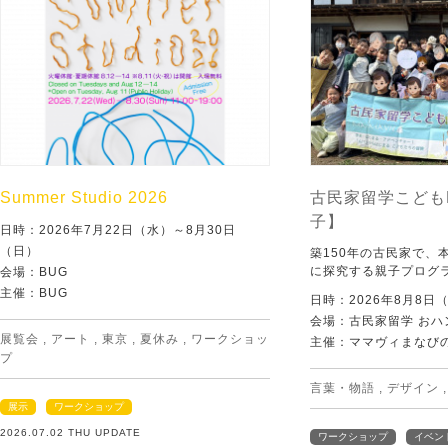
Summer Studio 2026
古民家留学こども
子】
日時：2026年7月22日（水）～8月30日
（日）
築150年の古民家で、
に探究する親子プログ
会場：BUG
主催：BUG
日時：2026年8月8日
会場：古民家留学 おハ
展覧会
,
アート
,
東京
,
夏休み
,
ワークショッ
主催：ママヴィまなび
プ
言葉・物語
,
デザイン
展示
ワークショップ
2026.07.02 THU UPDATE
ワークショップ
イベン