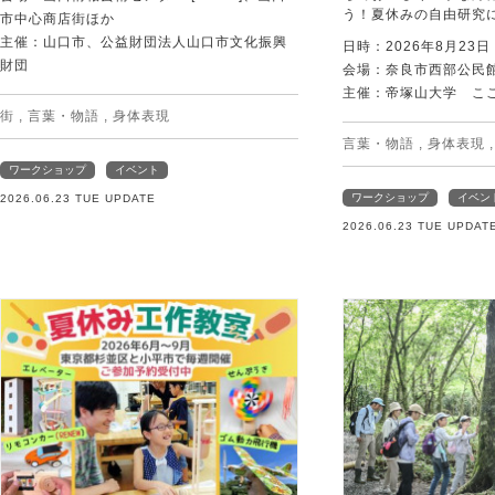
う！夏休みの自由研究
市中心商店街ほか
主催：山口市、公益財団法人山口市文化振興
日時：2026年8月23
財団
会場：奈良市西部公民館 
主催：帝塚山大学 こ
街
,
言葉・物語
,
身体表現
言葉・物語
,
身体表現
ワークショップ
イベント
ワークショップ
イベン
2026.06.23 TUE UPDATE
2026.06.23 TUE UPDAT