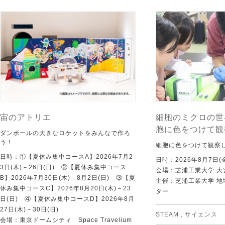
宙のアトリエ
細胞のミクロの世
胞に色をつけて観
ダンボールの大きなロケットをみんなで作ろ
う！
細胞に色をつけて観察
日時：①【夏休み集中コースA】2026年7月2
日時：2026年8月7日(
3日(木)－26日(日) ②【夏休み集中コース
会場：芝浦工業大学 大
B】2026年7月30日(木)－8月2日(日) ③【夏
主催：芝浦工業大学 
休み集中コースC】2026年8月20日(木)－23
ター
日(日) ④【夏休み集中コースD】2026年8月
27日(木)－30日(日)
STEAM
,
サイエンス
会場：東京ドームシティ Space Travelium