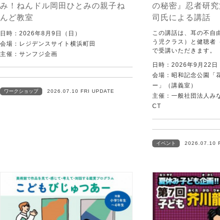
み！ねんドル岡田ひとみの親子ね
の秘密』忍者研究
んど教室
司氏による講話
この講話は、耳の不自
日時：2026年8月9日（日）
う児クラス）と健聴者
会場：レジデンスサイト横浜町田
で受講いただきます。
主催：サンフジ企画
日時：2026年9月22
会場：昭和記念公園「
ー」（講義室）
ワークショップ
2026.07.10 FRI UPDATE
主催：一般社団法人みなむ
CT
イベント
2026.07.10 