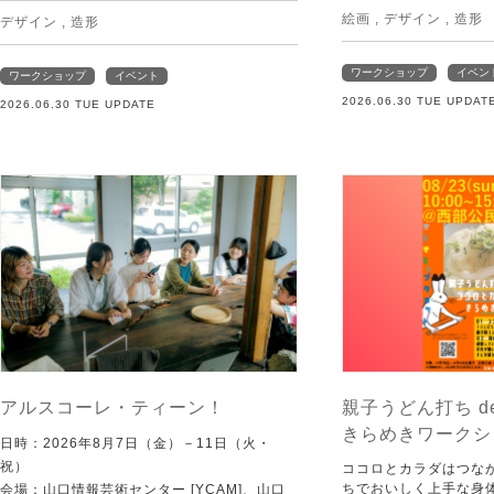
絵画
,
デザイン
,
造形
デザイン
,
造形
ワークショップ
イベン
ワークショップ
イベント
2026.06.30 TUE UPDAT
2026.06.30 TUE UPDATE
アルスコーレ・ティーン！
親子うどん打ち d
きらめきワークシ
日時：2026年8月7日（金）－11日（火・
祝）
ココロとカラダはつな
ちでおいしく上手な身
会場：山口情報芸術センター [YCAM]、山口