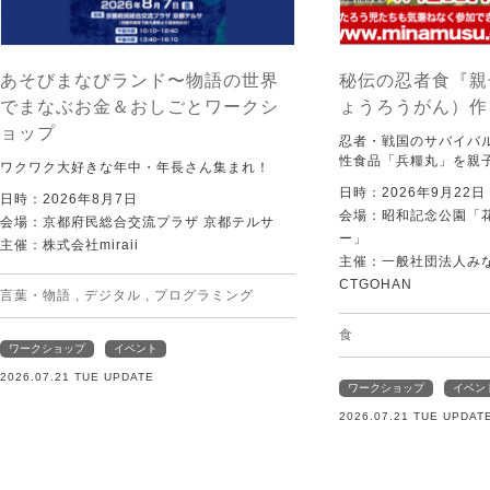
あそびまなびランド〜物語の世界
秘伝の忍者食『親
でまなぶお金＆おしごとワークシ
ょうろうがん）作
ョップ
忍者・戦国のサバイバ
性食品「兵糧丸」を親
ワクワク大好きな年中・年長さん集まれ！
日時：2026年9月22
日時：2026年8月7日
会場：昭和記念公園「
会場：京都府民総合交流プラザ 京都テルサ
ー」
主催：株式会社miraii
主催：一般社団法人みなむ
CTGOHAN
言葉・物語
,
デジタル
,
プログラミング
食
ワークショップ
イベント
2026.07.21 TUE UPDATE
ワークショップ
イベン
2026.07.21 TUE UPDAT