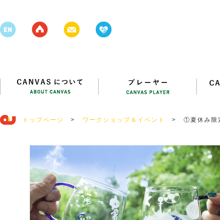
トップページ
>
ワークショップ＆イベント
>
①夏休み限
にわ｣作り