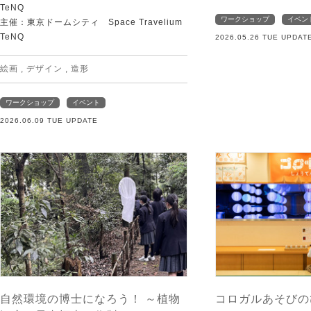
TeNQ
ワークショップ
イベン
主催：東京ドームシティ Space Travelium
TeNQ
2026.05.26 TUE UPDAT
絵画
,
デザイン
,
造形
ワークショップ
イベント
2026.06.09 TUE UPDATE
自然環境の博士になろう！ ～植物
コロガルあそびの