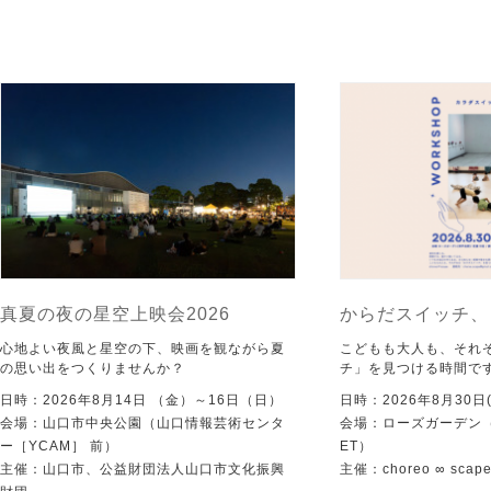
真夏の夜の星空上映会2026
からだスイッチ、
心地よい夜風と星空の下、映画を観ながら夏
こどもも大人も、それ
の思い出をつくりませんか？
チ」を見つける時間で
日時：2026年8月14日 （金）～16日（日）
日時：2026年8月30日(
会場：山口市中央公園（山口情報芸術センタ
会場：ローズガーデン（KI
ー［YCAM］ 前）
ET）
主催：山口市、公益財団法人山口市文化振興
主催：choreo ∞ scap