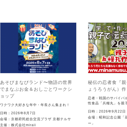
あそびまなびランド〜物語の世界
秘伝の忍者食『親
でまなぶお金＆おしごとワークシ
ょうろうがん）作
ョップ
忍者・戦国のサバイバ
性食品「兵糧丸」を親
ワクワク大好きな年中・年長さん集まれ！
日時：2026年9月22
日時：2026年8月7日
会場：昭和記念公園「
会場：京都府民総合交流プラザ 京都テルサ
ー」
主催：株式会社miraii