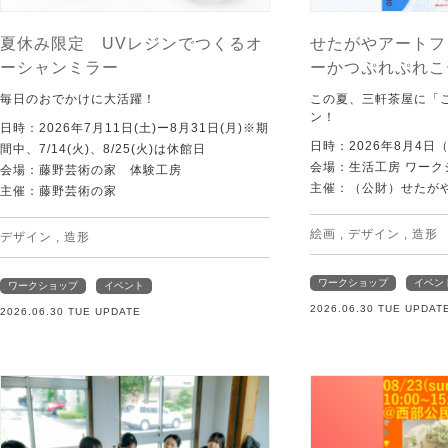
夏休み限定 UVレジンでつくるオ
せたがやアートフ
ーシャンミラー
ーかつぷれぷれこ
毎日のおでかけに大活躍！
この夏、三軒茶屋に「
ン！
日時：2026年7月11日(土)ー8月31日(月)※期
日時：2026年8月4日
間中、7/14(火)、8/25(火)は休館日
会場：生活工房 ワーク
会場：藤野芸術の家 体験工房
主催：（公財）せたが
主催：藤野芸術の家
絵画
,
デザイン
,
造形
デザイン
,
造形
ワークショップ
イベン
ワークショップ
イベント
2026.06.30 TUE UPDAT
2026.06.30 TUE UPDATE