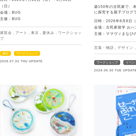
（日）
築150年の古民家で、
に探究する親子プログ
会場：BUG
主催：BUG
日時：2026年8月8日
会場：古民家留学 おハ
展覧会
,
アート
,
東京
,
夏休み
,
ワークショッ
主催：ママヴィまなび
プ
言葉・物語
,
デザイン
展示
ワークショップ
2026.07.02 THU UPDATE
ワークショップ
イベン
2026.06.30 TUE UPDAT