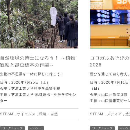
自然環境の博士になろう！ ～植物
コロガルあそびの
観察と昆虫標本の作製～
2026
生物の不思議を一緒に探しに行こう！
遊びを通じて自ら考え
日時：2026年7月25日（土）
日時：2026年7月11
会場：芝浦工業大学柏中学高等学校
（日）
主催：芝浦工業大学 地域連携・生涯学習セン
会場：山口井筒屋 2階
ター
主催：山口情報芸術センタ
STEAM
,
サイエンス
,
環境・自然
STEAM
,
メディア
,
造
ワークショップ
イベント
ワークショップ
イベン