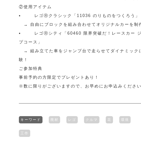
②使用アイテム
• レゴⓇクラシック「11036 のりものをつくろう」
→ 自由にブロックを組み合わせてオリジナルカーを制
• レゴⓇシティ「60460 限界突破だ！レースカー 
プコース」
→ 組み立てた車をジャンプ台で走らせてダイナミック
験！
ご参加特典
事前予約の方限定でプレゼントあり！
※数に限りがございますので、お早めにお申込みくださ
キーワード
廃材
レゴ
クルマ
花
環境
工作