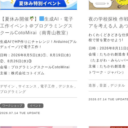
【夏休み開催
】
生成AI・電子
夜の学校探検 作戦
工作イベント＠プログラミングス
アを考える人 あ
クールCotoMirai（南青山教室）
わくわくどきどきな仕
校で皆を驚かせよう!
生成AIでHP作りにチャレンジ！Arduino(アル
デュイーノ)で電子工作！
日時：2026年8月11日(
会場：たちかわ創造舎 
日時：2026年8月5日(水)①、8月19日(水)
（たまがわ・みらいパ
②、8月26日(水)③
主催：たちかわ創造舎（
会場：プログラミングスクールCotoMirai
トワーク・ジャパン）
主催：株式会社コトイズム
造形
,
音楽
,
デジタル
デザイン
,
サイエンス
,
電子工作
,
デジタル
,
プログラミング
2026.07.14 TUE UPDAT
ワークショップ
イベント
2026.07.14 TUE UPDATE