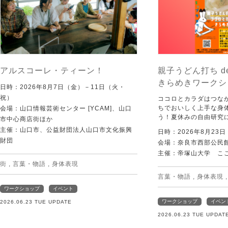
アルスコーレ・ティーン！
親子うどん打ち d
きらめきワークシ
日時：2026年8月7日（金）－11日（火・
祝）
ココロとカラダはつな
ちでおいしく上手な身
会場：山口情報芸術センター [YCAM]、山口
う！夏休みの自由研究
市中心商店街ほか
主催：山口市、公益財団法人山口市文化振興
日時：2026年8月23
財団
会場：奈良市西部公民館 
主催：帝塚山大学 こ
街
,
言葉・物語
,
身体表現
言葉・物語
,
身体表現
ワークショップ
イベント
ワークショップ
イベン
2026.06.23 TUE UPDATE
2026.06.23 TUE UPDAT