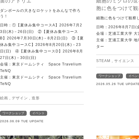
宙のアトリエ
細胞のミクロの世
胞に色をつけて観
ダンボールの大きなロケットをみんなで作ろ
う！
細胞に色をつけて観察
日時：①【夏休み集中コースA】2026年7月2
日時：2026年8月7日(
3日(木)－26日(日) ②【夏休み集中コース
会場：芝浦工業大学 大
B】2026年7月30日(木)－8月2日(日) ③【夏
主催：芝浦工業大学 
休み集中コースC】2026年8月20日(木)－23
ター
日(日) ④【夏休み集中コースD】2026年8月
27日(木)－30日(日)
STEAM
,
サイエンス
会場：東京ドームシティ Space Travelium
TeNQ
ワークショップ
イベン
主催：東京ドームシティ Space Travelium
TeNQ
2026.05.26 TUE UPDAT
絵画
,
デザイン
,
造形
ワークショップ
イベント
2026.06.09 TUE UPDATE