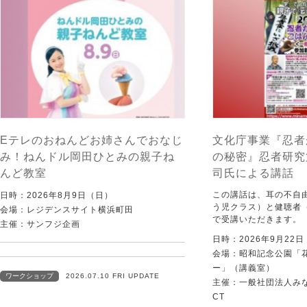
Eテレのおねんどお姉さんでおなじ
文化庁事業『忍者
み！ねんドル岡田ひとみの親子ね
の秘密』忍者研究
んど教室
司氏による講話
この講話は、耳の不自
日時：2026年8月9日（日）
う児クラス）と健聴者
会場：レジデンスサイト横浜町田
で受講いただきます。
主催：サンフジ企画
日時：2026年9月22
会場：昭和記念公園「
ー」（講義室）
ワークショップ
2026.07.10 FRI UPDATE
主催：一般社団法人みなむ
CT