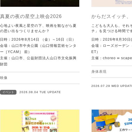
真夏の夜の星空上映会2026
からだスイッチ、
心地よい夜風と星空の下、映画を観ながら夏
こどもも大人も、それ
の思い出をつくりませんか？
チ」を見つける時間で
日時：2026年8月14日 （金）～16日（日）
日時：2026年8月30日(
会場：山口市中央公園（山口情報芸術センタ
会場：ローズガーデン（KI
ー［YCAM］ 前）
ET）
主催：山口市、公益財団法人山口市文化振興
主催：choreo ∞ scap
財団
身体表現
映像
2026.07.29 WED UPDAT
イベント
2026.08.04 TUE UPDATE