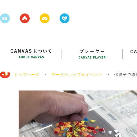
トップページ
>
ワークショップ＆イベント
>
①親子で環
ゴⓇブロッ