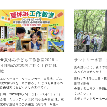
◆夏休み子ども工作教室2026 ～
サントリー水育「
４種類の本格的に動く工作に挑
夏の思い出に、親子で
戦！
あってみませんか？
日時：7-8月の土日・
エレベーター、リモコンカー、扇風機、ゴム
動力飛行機を一緒に作ろう！ どれも夏休みの
日程で開催
自由研究にもピッタリの工作です。
会場：各エリア（詳細は
ください。）
日時：2026年6月5日（日）ー9月6日（日）
主催：サントリーホー
会場：ミュウテック工房 花小金井教室 他、東
京都杉並区内の公共施設（高円寺・阿佐ヶ