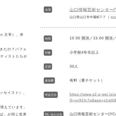
山口情報芸術センター[Y
会場
山口県山口市中園町7-7 （
go
o.主宰）、斧
10:30 開演／15:00 
時間
きたの？パフォ
小学校4年生以上
対象
ーティストたちが
30人
定員
有料（要チケット）
参加費
ッセイスト）、
https://www.s2.e-get.jp
申込方法
G=yc91fc7p&app=s1gt0
が増えています。
山口情報芸術センター[YCA
ば」が同じ世界
問い合わせ先