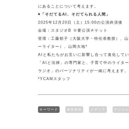
にあることについて考えます。
◉「そだてるAI、そだてられる人間」
2025年12月20日（土）15:00の公演終演後
会場：スタジオB ※要公演チケット
登壇：工藤郁子（大阪大学・特任准教授）、山
ーライター）、山岡大地*
AIと私たちがお互いに影響し合って進化して
「AIと法律」の専門家と、子育て中のライタ
ラジオ」のパーソナリティが一緒に考えます。
*YCAMスタッフ
キーワード
身体表現
メディア
デジタル