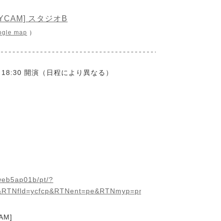
CAM] スタジオB
ogle map
）
開演／18:30 開演（日程により異なる）
/web5ap01b/pt/?
&RTNfld=ycfcp&RTNent=pe&RTNmyp=pm&RTNtik=pt&k=c9b175
M]