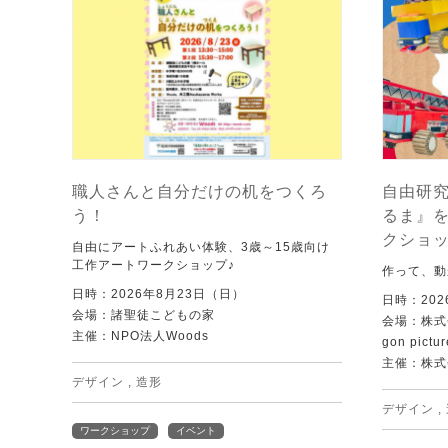
職人さんと自分だけの机をつくろ
自由研究
う！
るま』
クショ
自由にアートふれあい体験、3歳～15歳向け
工作アートワークショップ♪
作って、動
日時：2026年8月23日（日）
日時：202
会場：諸聖徒こどもの家
会場：株式
主催：NPO法人Woods
gon pictur
主催：株式
デザイン
,
造形
デザイン
,
ワークショップ
イベント