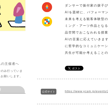
ダンサーで振付家の捩子
AIを題材に、パフォーマ
未来を考える観客体験型の
ミング・アーツ作品とな
品空間でおこなわれる授
AIの言葉に応えていきま
に哲学的なコミュニケーシ
共生が可能か考えること
れの主催者へ
介のみ行っていま
へお願いします。
考
https://www.ycam.jp/events/
公式サイト