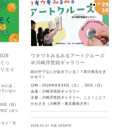
026
ウキウキみるみるアートクルーズ
くっ
＠川崎浮世絵ギャラリー
リエイ
絵の中でなにが起きている！？君の発見をき
かせて！
日時：2026年8月29日（土）、30日（日）
トルには，
いていない
会場：川崎浮世絵ギャラリー
．
主催：川崎浮世絵ギャラリー、こと！こと？
かわさき（川崎市・東京藝術大学）
30日（日）
ICC（オン
ション・セ
2026.07.21 TUE UPDATE