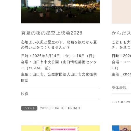
真夏の夜の星空上映会2026
からだ
心地よい夜風と星空の下、映画を観ながら夏
こどもも大
の思い出をつくりませんか？
チ」を見つ
日時：2026年8月14日 （金）～16日（日）
日時：202
会場：山口市中央公園（山口情報芸術センタ
会場：ローズ
ー［YCAM］ 前）
ET）
主催：山口市、公益財団法人山口市文化振興
主催：chore
財団
身体表現
映像
2026.07.2
イベント
2026.08.04 TUE UPDATE