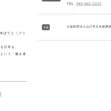
TEL:
083-901-2222
公益財団法人山口市文化振興
主催
本ぽてと（フリ
いる日常を、
ーという「働き者