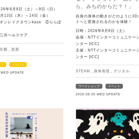
ら、みちのからだ？！」
026年8月8日（土）～9日（日）
8月13日（木）～14日（金）
自身の身体の動きがどのように3D
トへと変換されるのかを体験！
オンレイクタウンkaze ②ららぽ
日時：2026年8月8日（土）
三共ヘルスケア
会場：NTTインターコミュニケー
ンター [ICC]
京都
,
造形
主催：NTTインターコミュニケー
ンター [ICC]
ップ
イベント
STEAM
,
身体表現
,
デジタル
5 WED UPDATE
ワークショップ
イベント
2026.08.05 WED UPDATE