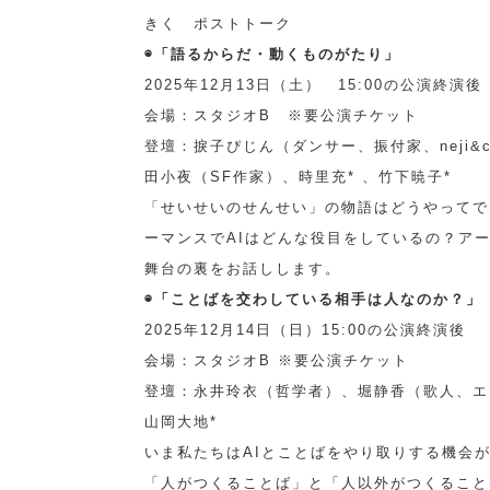
きく ポストトーク
◉「語るからだ・動くものがたり」
2025年12月13日（土） 15:00の公演終演後
会場：スタジオB ※要公演チケット
登壇：捩子ぴじん（ダンサー、振付家、neji&c
田小夜（SF作家）、時里充* 、竹下暁子*
「せいせいのせんせい」の物語はどうやってで
ーマンスでAIはどんな役目をしているの？ア
舞台の裏をお話しします。
◉「ことばを交わしている相手は人なのか？」
2025年12月14日（日）15:00の公演終演後
会場：スタジオB ※要公演チケット
登壇：永井玲衣（哲学者）、堀静香（歌人、エ
山岡大地*
いま私たちはAIとことばをやり取りする機会
「人がつくることば」と「人以外がつくること