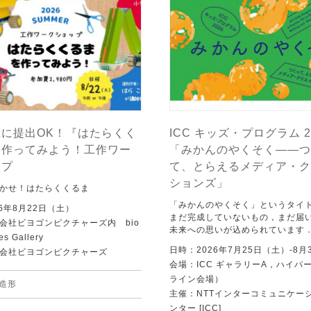
に提出OK！『はたらくく
ICC キッズ・プログラム 2
を作ってみよう！工作ワー
「みかんのやくそく——つ
ップ
て、とらえるメディア・ク
ションズ」
かせ！はたらくくるま
「みかんのやくそく」というタイ
6年8月22日（土）
まだ完成していないもの，まだ届
会社ビヨゴンピクチャーズ内 bio
未来への思いが込められています
es Gallery
日時：2026年7月25日（土）-8月
会社ビヨゴンピクチャーズ
会場：ICC ギャラリーA，ハイパー
ライン会場）
造形
主催：NTTインターコミュニケー
ンター [ICC]