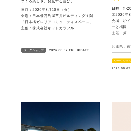
つくる楽しさ、発見する喜び。
日時：①2
日時：2026年8月18日（火）
②2026年
会場：日本橋髙島屋三井ビルディング１階
会場：①イ
「日本橋ガレリアコミュニティスペース」
ーと福岡
主催：株式会社キットカラフル
主催：第一
兵庫県
,
東
ワークショップ
2026.08.07 FRI UPDATE
ワークショ
2026.08.0