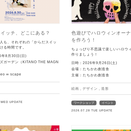
スイッチ、どこにある？
色遊びでハロウィンオーナ
を作ろう！
人も、それぞれの「からだスイッ
ける時間です。
ちょっぴり不思議で楽しいハロウ
作りましょう！
6年8月30日(日)
ガーデン（KITANO THE MAGN
日時：2026年9月26日(土)
会場：たちかわ創造舎
o ∞ scape
主催：たちかわ創造舎
絵画
,
デザイン
,
造形
9 WED UPDATE
ワークショップ
イベント
2026.07.28 TUE UPDATE