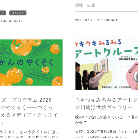
環境・自然
ップ
イベント
2026.07.28 TUE UPDATE
8 TUE UPDATE
ッズ・プログラム 2026
ウキウキみるみるアートク
んのやくそく——つくっ
＠川崎浮世絵ギャラリー
らえるメディア・クリエイ
絵の中でなにが起きている！？君
ズ」
かせて！
日時：2026年8月29日（土）、3
やくそく」というタイトルには，
ていないもの，まだ届いていない