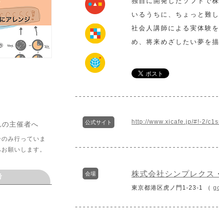
独自に開発したソフトで
いるうちに、ちょっと難
社会人講師による実体験
め、将来めざしたい夢を
http://www.xicafe.jp/#!-2/c1s
公式サイト
れの主催者へ
介のみ行っていま
へお願いします。
株式会社シンプレクス・
会場
考
東京都港区虎ノ門1-23-1 （
g