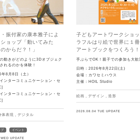
ー・振付家の康本雅子によ
子どもアートワークショッ
クショップ「動いてみた
ラフルはり絵で世界に１冊
ちのからだ？！」
アートブックをつくろう！
の動きがどのように3Dオブジェク
手ぶらでOK！親子での参加も大歓
されるのかを体験！
日時：2026年8月22日(土)
6年8月8日（土）
会場：カワセミハウス
Tインターコミュニケーション・セ
主催：HOIL Studio
C]
Tインターコミュニケーション・セ
絵画
,
デザイン
,
造形
C]
2026.08.04 TUE UPDATE
身体表現
,
デジタル
ップ
イベント
5 WED UPDATE