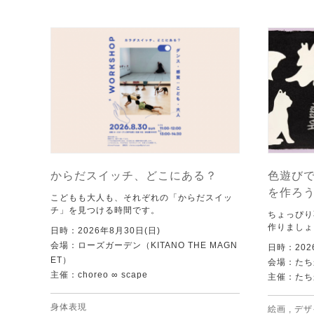
からだスイッチ、どこにある？
色遊び
を作ろ
こどもも大人も、それぞれの「からだスイッ
チ」を見つける時間です。
ちょっぴり
作りましょ
日時：2026年8月30日(日)
会場：ローズガーデン（KITANO THE MAGN
日時：202
ET）
会場：たち
主催：choreo ∞ scape
主催：たち
身体表現
絵画
,
デザ