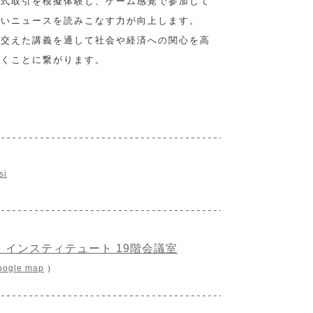
株式取引を模擬体験し、ゲーム感覚で参加して
しいニュースを読みこなす力が向上します。
を交えた講義を通して社会や経済への関心を高
描くことに繋がります。
si
インスティテュート 19階会議室
oogle map
）