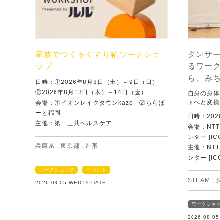
家族でつくるくすり箱ワークショ
ダンサ
ップ
るワー
ら、み
日時：①2026年8月8日（土）～9日（日）
②2026年8月13日（木）～14日（金）
自身の身体
トへと変換
会場：①イオンレイクタウンkaze ②ららぽ
ーと福岡
日時：202
主催：第一三共ヘルスケア
会場：NT
ンター [IC
兵庫県
,
東京都
,
造形
主催：NT
ンター [IC
ワークショップ
イベント
STEAM
,
2026.08.05 WED UPDATE
ワークショ
2026.08.0