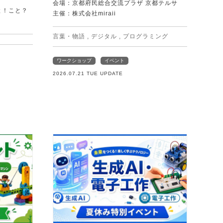
会場：京都府民総合交流プラザ 京都テルサ
と！こと？
主催：株式会社miraii
）
言葉・物語
,
デジタル
,
プログラミング
ワークショップ
イベント
2026.07.21 TUE UPDATE