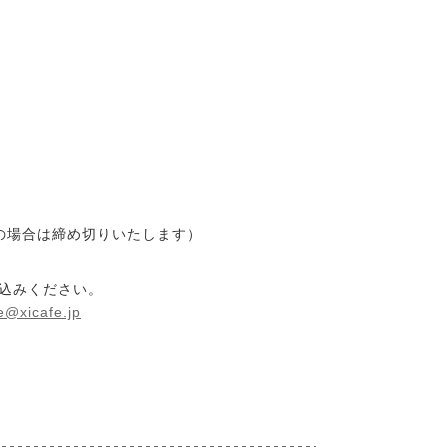
数の場合は締め切りいたします）
し込みください。
e@xicafe.jp