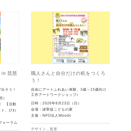
in 琵琶
職人さんと自分だけの机をつくろ
う！
び出そう！
自由にアートふれあい体験、3歳～15歳向け
工作アートワークショップ♪
・祝）
日時：2026年8月23日（日）
森 【活動
会場：諸聖徒こどもの家
クト、びわ
主催：NPO法人Woods
フォーラム
デザイン
,
造形