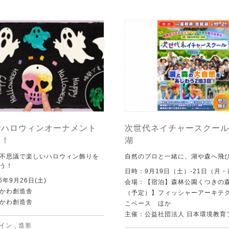
でハロウィンオーナメント
次世代ネイチャースクール 
う！
湖
不思議で楽しいハロウィン飾りを
自然のプロと一緒に、湖や森へ飛
う！
日時：9月19日（土）-21日（月
6年9月26日(土)
会場：【宿泊】森林公園くつきの
かわ創造舎
（予定）】フィッシャーアーキテ
かわ創造舎
こベース ほか
主催：公益社団法人 日本環境教育
イン
,
造形