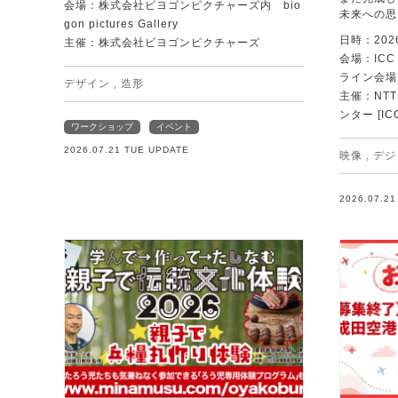
会場：株式会社ビヨゴンピクチャーズ内 bio
未来への思
gon pictures Gallery
日時：202
主催：株式会社ビヨゴンピクチャーズ
会場：IC
ライン会場
デザイン
,
造形
主催：NT
ンター [IC
ワークショップ
イベント
2026.07.21 TUE UPDATE
映像
,
デジ
2026.07.2