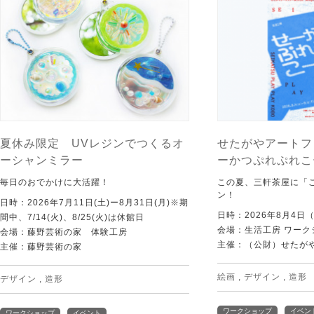
夏休み限定 UVレジンでつくるオ
せたがやアートフ
ーシャンミラー
ーかつぷれぷれこ
毎日のおでかけに大活躍！
この夏、三軒茶屋に「
ン！
日時：2026年7月11日(土)ー8月31日(月)※期
日時：2026年8月4日
間中、7/14(火)、8/25(火)は休館日
会場：生活工房 ワーク
会場：藤野芸術の家 体験工房
主催：（公財）せたが
主催：藤野芸術の家
絵画
,
デザイン
,
造形
デザイン
,
造形
ワークショップ
イベン
ワークショップ
イベント