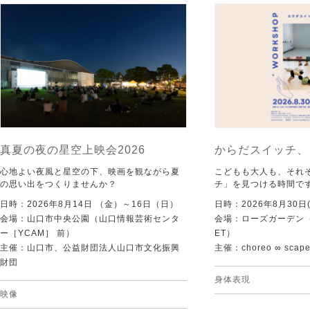
真夏の夜の星空上映会2026
からだスイッチ、
心地よい夜風と星空の下、映画を観ながら夏
こどもも大人も、それ
の思い出をつくりませんか？
チ」を見つける時間で
日時：2026年8月14日 （金）～16日（日）
日時：2026年8月30日(
会場：山口市中央公園（山口情報芸術センタ
会場：ローズガーデン（KI
ー［YCAM］ 前）
ET）
主催：山口市、公益財団法人山口市文化振興
主催：choreo ∞ scap
財団
身体表現
映像