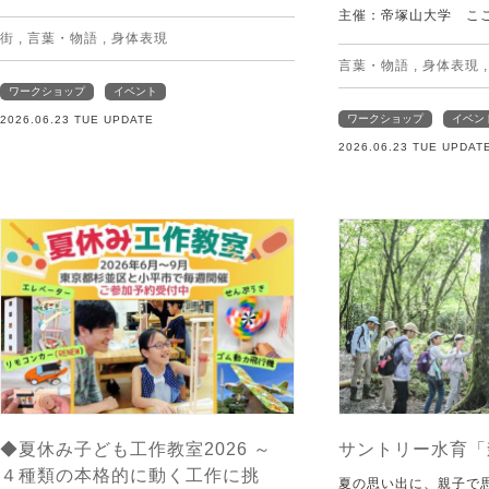
主催：帝塚山大学 こ
街
,
言葉・物語
,
身体表現
言葉・物語
,
身体表現
ワークショップ
イベント
ワークショップ
イベン
2026.06.23 TUE UPDATE
2026.06.23 TUE UPDAT
◆夏休み子ども工作教室2026 ～
サントリー水育「
４種類の本格的に動く工作に挑
夏の思い出に、親子で