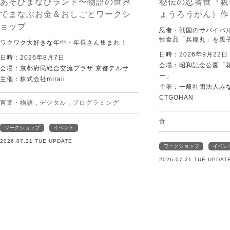
あそびまなびランド〜物語の世界
秘伝の忍者食『親
でまなぶお金＆おしごとワークシ
ょうろうがん）作
ョップ
忍者・戦国のサバイバ
性食品「兵糧丸」を親
ワクワク大好きな年中・年長さん集まれ！
日時：2026年9月22
日時：2026年8月7日
会場：昭和記念公園「
会場：京都府民総合交流プラザ 京都テルサ
ー」
主催：株式会社miraii
主催：一般社団法人みなむ
CTGOHAN
言葉・物語
,
デジタル
,
プログラミング
食
ワークショップ
イベント
2026.07.21 TUE UPDATE
ワークショップ
イベン
2026.07.21 TUE UPDAT