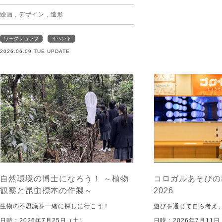
絵画
,
デザイン
,
造形
ワークショップ
イベント
2026.06.09 TUE UPDATE
自然環境の博士になろう！ ～植物
コロガルあそびの
観察と昆虫標本の作製～
2026
生物の不思議を一緒に探しに行こう！
遊びを通じて自ら考え
日時：2026年7月25日（土）
日時：2026年7月11