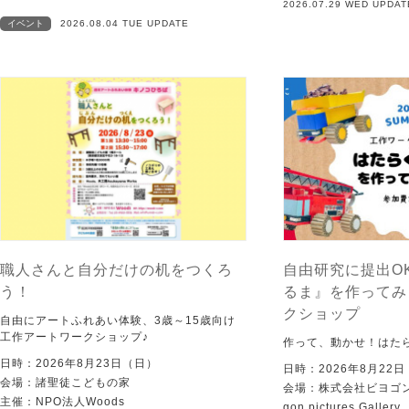
2026.07.29 WED UPDAT
イベント
2026.08.04 TUE UPDATE
職人さんと自分だけの机をつくろ
自由研究に提出O
う！
るま』を作ってみ
クショップ
自由にアートふれあい体験、3歳～15歳向け
工作アートワークショップ♪
作って、動かせ！はた
日時：2026年8月23日（日）
日時：2026年8月22
会場：諸聖徒こどもの家
会場：株式会社ビヨゴン
主催：NPO法人Woods
gon pictures Gallery