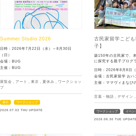
Summer Studio 2026
古民家留学こども
子】
日時：2026年7月22日（水）～8月30日
（日）
築150年の古民家で、
に探究する親子プログ
会場：BUG
主催：BUG
日時：2026年8月8日
会場：古民家留学 おハ
展覧会
,
アート
,
東京
,
夏休み
,
ワークショッ
主催：ママヴィまなび
プ
言葉・物語
,
デザイン
展示
ワークショップ
2026.07.02 THU UPDATE
ワークショップ
イベン
2026.06.30 TUE UPDAT