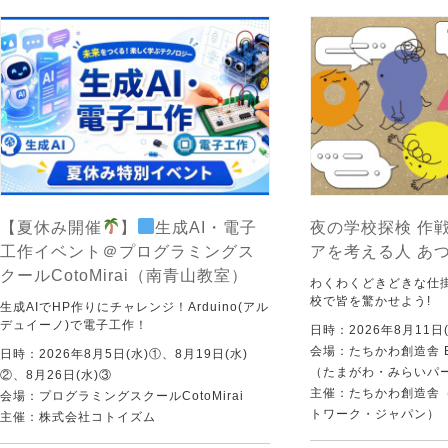
【夏休み開催
】
生成AI・電子
夜の学校探検 作戦
工作イベント＠プログラミングス
アを考える人 あ
クールCotoMirai（南青山教室）
わくわくどきどきな仕
校で皆を驚かせよう!
生成AIでHP作りにチャレンジ！Arduino(アル
デュイーノ)で電子工作！
日時：2026年8月11日(
会場：たちかわ創造舎 
日時：2026年8月5日(水)①、8月19日(水)
（たまがわ・みらいパ
②、8月26日(水)③
主催：たちかわ創造舎（
会場：プログラミングスクールCotoMirai
トワーク・ジャパン）
主催：株式会社コトイズム