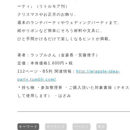
ーティ』（リトルモア刊）
クリスマスやお正月のお飾り、
週末のランチパーティやウェディングパーティまで、
紙やリボンなど簡単にそろう材料や文具に、
ひと手間かけるだけで楽しくなるヒントが満載。
著者：ラップルさん（金森香・安藤僚子）
定価：本体価格1,600円＋税
112ページ・B5判 関連情報：
http://wrapple-idea-
party.tumblr.com/
＊持ち物 ・参加整理券 ・ご購入頂いた対象書籍（テキ
して使用します） ・はさみ
キーワード
ガーランド
パーティ
東京