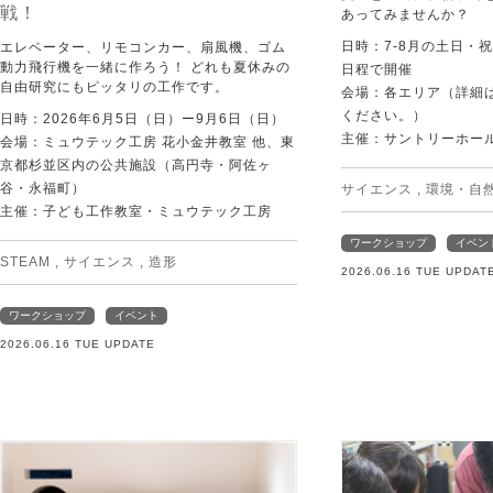
戦！
あってみませんか？
日時：7-8月の土日・
エレベーター、リモコンカー、扇風機、ゴム
動力飛行機を一緒に作ろう！ どれも夏休みの
日程で開催
自由研究にもピッタリの工作です。
会場：各エリア（詳細は
ください。）
日時：2026年6月5日（日）ー9月6日（日）
主催：サントリーホー
会場：ミュウテック工房 花小金井教室 他、東
京都杉並区内の公共施設（高円寺・阿佐ヶ
谷・永福町）
サイエンス
,
環境・自
主催：子ども工作教室・ミュウテック工房
ワークショップ
イベン
STEAM
,
サイエンス
,
造形
2026.06.16 TUE UPDAT
ワークショップ
イベント
2026.06.16 TUE UPDATE