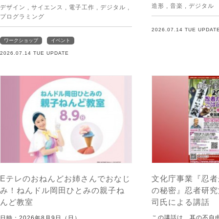
造形
,
音楽
,
デジタル
デザイン
,
サイエンス
,
電子工作
,
デジタル
,
プログラミング
2026.07.14 TUE UPDAT
ワークショップ
イベント
2026.07.14 TUE UPDATE
Eテレのおねんどお姉さんでおなじ
文化庁事業『忍者
み！ねんドル岡田ひとみの親子ね
の秘密』忍者研究
んど教室
司氏による講話
この講話は、耳の不自
日時：2026年8月9日（日）