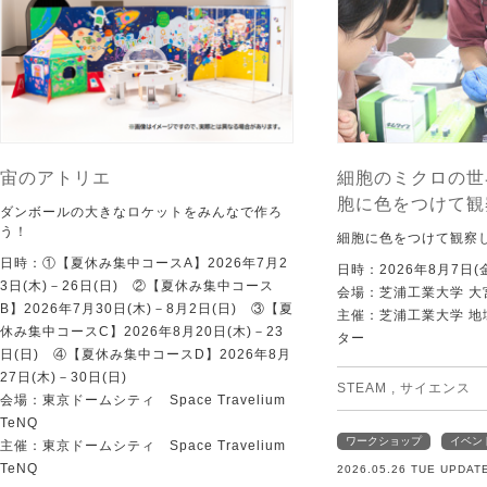
宙のアトリエ
細胞のミクロの世
胞に色をつけて観
ダンボールの大きなロケットをみんなで作ろ
う！
細胞に色をつけて観察
日時：①【夏休み集中コースA】2026年7月2
日時：2026年8月7日(
3日(木)－26日(日) ②【夏休み集中コース
会場：芝浦工業大学 大
B】2026年7月30日(木)－8月2日(日) ③【夏
主催：芝浦工業大学 
休み集中コースC】2026年8月20日(木)－23
ター
日(日) ④【夏休み集中コースD】2026年8月
27日(木)－30日(日)
STEAM
,
サイエンス
会場：東京ドームシティ Space Travelium
TeNQ
ワークショップ
イベン
主催：東京ドームシティ Space Travelium
TeNQ
2026.05.26 TUE UPDAT