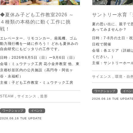
◆夏休み子ども工作教室2026 ～
サントリー水育「
４種類の本格的に動く工作に挑
夏の思い出に、親子で
戦！
あってみませんか？
日時：7-8月の土日・
エレベーター、リモコンカー、扇風機、ゴム
動力飛行機を一緒に作ろう！ どれも夏休みの
日程で開催
自由研究にもピッタリの工作です。
会場：各エリア（詳細は
ください。）
日時：2026年6月5日（日）ー9月6日（日）
主催：サントリーホー
会場：ミュウテック工房 花小金井教室 他、東
京都杉並区内の公共施設（高円寺・阿佐ヶ
谷・永福町）
サイエンス
,
環境・自
主催：子ども工作教室・ミュウテック工房
ワークショップ
イベン
STEAM
,
サイエンス
,
造形
2026.06.16 TUE UPDAT
ワークショップ
イベント
2026.06.16 TUE UPDATE