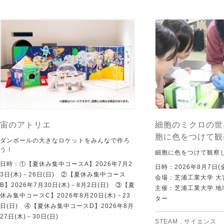
宙のアトリエ
細胞のミクロの世
胞に色をつけて観
ダンボールの大きなロケットをみんなで作ろ
う！
細胞に色をつけて観察
日時：①【夏休み集中コースA】2026年7月2
日時：2026年8月7日(
3日(木)－26日(日) ②【夏休み集中コース
会場：芝浦工業大学 大
B】2026年7月30日(木)－8月2日(日) ③【夏
主催：芝浦工業大学 
休み集中コースC】2026年8月20日(木)－23
ター
日(日) ④【夏休み集中コースD】2026年8月
27日(木)－30日(日)
STEAM
,
サイエンス