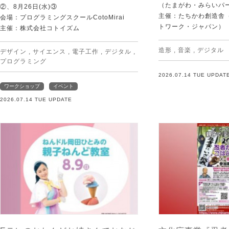
（たまがわ・みらいパ
②、8月26日(水)③
主催：たちかわ創造舎（
会場：プログラミングスクールCotoMirai
トワーク・ジャパン）
主催：株式会社コトイズム
造形
,
音楽
,
デジタル
デザイン
,
サイエンス
,
電子工作
,
デジタル
,
プログラミング
2026.07.14 TUE UPDAT
ワークショップ
イベント
2026.07.14 TUE UPDATE