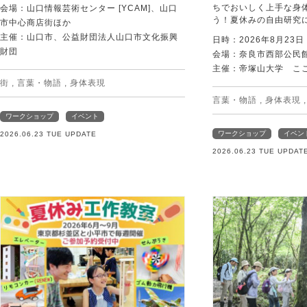
ちでおいしく上手な身
会場：山口情報芸術センター [YCAM]、山口
う！夏休みの自由研究
市中心商店街ほか
主催：山口市、公益財団法人山口市文化振興
日時：2026年8月23
財団
会場：奈良市西部公民館 
主催：帝塚山大学 こ
街
,
言葉・物語
,
身体表現
言葉・物語
,
身体表現
ワークショップ
イベント
ワークショップ
イベン
2026.06.23 TUE UPDATE
2026.06.23 TUE UPDAT