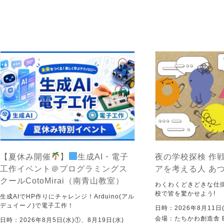
【夏休み開催
】
生成AI・電子
夜の学校探検 作戦
工作イベント＠プログラミングス
アを考える人 あ
クールCotoMirai（南青山教室）
わくわくどきどきな仕
校で皆を驚かせよう!
生成AIでHP作りにチャレンジ！Arduino(アル
デュイーノ)で電子工作！
日時：2026年8月11日(
会場：たちかわ創造舎 
日時：2026年8月5日(水)①、8月19日(水)