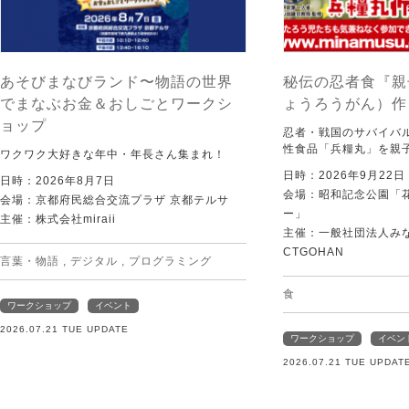
あそびまなびランド〜物語の世界
秘伝の忍者食『親
でまなぶお金＆おしごとワークシ
ょうろうがん）作
ョップ
忍者・戦国のサバイバ
性食品「兵糧丸」を親
ワクワク大好きな年中・年長さん集まれ！
日時：2026年9月22
日時：2026年8月7日
会場：昭和記念公園「
会場：京都府民総合交流プラザ 京都テルサ
ー」
主催：株式会社miraii
主催：一般社団法人みなむ
CTGOHAN
言葉・物語
,
デジタル
,
プログラミング
食
ワークショップ
イベント
2026.07.21 TUE UPDATE
ワークショップ
イベン
2026.07.21 TUE UPDAT