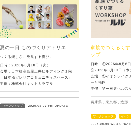
夏の一日 ものづくりアトリエ
家族でつくるくす
ップ
つくる楽しさ、発見する喜び。
日時：①2026年8月
日時：2026年8月18日（火）
②2026年8月13日（
会場：日本橋髙島屋三井ビルディング１階
会場：①イオンレイクタ
「日本橋ガレリアコミュニティスペース」
ーと福岡
主催：株式会社キットカラフル
主催：第一三共ヘルス
兵庫県
,
東京都
,
造形
ワークショップ
2026.08.07 FRI UPDATE
ワークショップ
イベン
2026.08.05 WED UPDAT