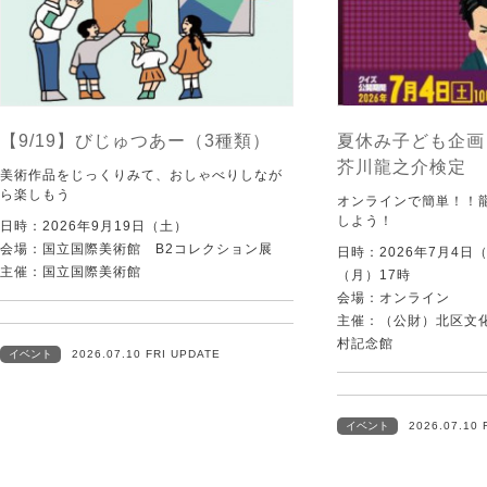
【9/19】びじゅつあー（3種類）
夏休み子ども企画
芥川龍之介検定
美術作品をじっくりみて、おしゃべりしなが
ら楽しもう
オンラインで簡単！！
しよう！
日時：2026年9月19日（土）
会場：国立国際美術館 B2コレクション展
日時：2026年7月4日
主催：国立国際美術館
（月）17時
会場：オンライン
主催：（公財）北区文
村記念館
イベント
2026.07.10 FRI UPDATE
イベント
2026.07.10 