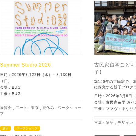
Summer Studio 2026
古民家留学こども
子】
日時：2026年7月22日（水）～8月30日
（日）
築150年の古民家で、
に探究する親子プログ
会場：BUG
主催：BUG
日時：2026年8月8日
会場：古民家留学 おハ
展覧会
,
アート
,
東京
,
夏休み
,
ワークショッ
主催：ママヴィまなび
プ
言葉・物語
,
デザイン
展示
ワークショップ