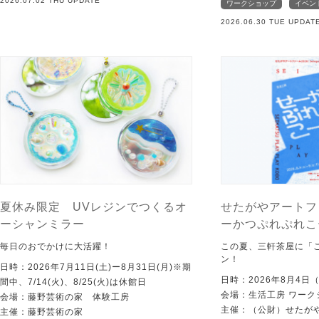
2026.07.02 THU UPDATE
ワークショップ
イベン
2026.06.30 TUE UPDAT
夏休み限定 UVレジンでつくるオ
せたがやアートフ
ーシャンミラー
ーかつぷれぷれこ
毎日のおでかけに大活躍！
この夏、三軒茶屋に「
ン！
日時：2026年7月11日(土)ー8月31日(月)※期
日時：2026年8月4日
間中、7/14(火)、8/25(火)は休館日
会場：生活工房 ワーク
会場：藤野芸術の家 体験工房
主催：（公財）せたが
主催：藤野芸術の家