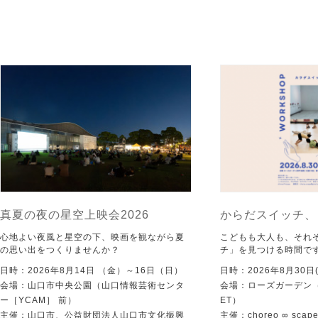
真夏の夜の星空上映会2026
からだスイッチ、
心地よい夜風と星空の下、映画を観ながら夏
こどもも大人も、それ
の思い出をつくりませんか？
チ」を見つける時間で
日時：2026年8月14日 （金）～16日（日）
日時：2026年8月30日(
会場：山口市中央公園（山口情報芸術センタ
会場：ローズガーデン（KI
ー［YCAM］ 前）
ET）
主催：山口市、公益財団法人山口市文化振興
主催：choreo ∞ scap