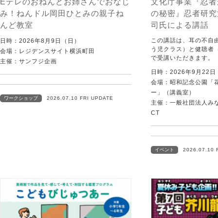
Eテレのおねんどお姉さんでおなじ
文化庁事業『忍者
み！ねんドル岡田ひとみの親子ね
の秘密』忍者研究
んど教室
司氏による講話
この講話は、耳の不自
日時：2026年8月9日（日）
う児クラス）と健聴者
会場：レジデンスサイト横浜町田
で受講いただきます。
主催：サンフジ企画
日時：2026年9月22
会場：昭和記念公園「
ー」（講義室）
ワークショップ
2026.07.10 FRI UPDATE
主催：一般社団法人みなむ
CT
イベント
2026.07.10 