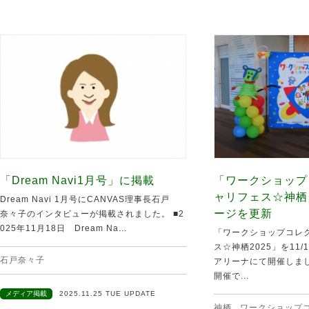
「Dream Navi1月号」に掲載
「ワークショップ
ャリフェス☆神栖
Dream Navi 1月号にCANVAS理事長石戸
ージを更新
奈々子のインタビューが掲載されました。 ■2
025年11月18日 Dream Na...
「ワークショップコレク
ス☆神栖2025」を11
石戸奈々子
アリーナにて開催しま
開催で...
メディア掲載
2025.11.25 TUE UPDATE
神栖
,
ワークショップ