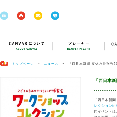
トップページ
>
ニュース
>
「西日本新聞 夏休み特別号2
「西日本新
「西日本新聞 
レクションin
同イベントは、