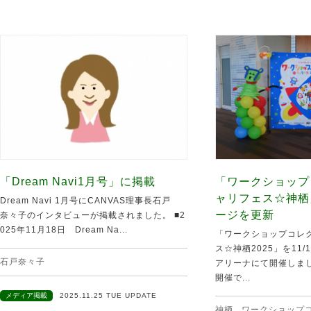
「Dream Navi1月号」に掲載
「ワークショップ
ャリフェス☆神栖
Dream Navi 1月号にCANVAS理事長石戸
ージを更新
奈々子のインタビューが掲載されました。 ■2
025年11月18日 Dream Na...
「ワークショップコレク
ス☆神栖2025」を11
石戸奈々子
アリーナにて開催しま
開催で...
メディア掲載
2025.11.25 TUE UPDATE
神栖
,
ワークショップ