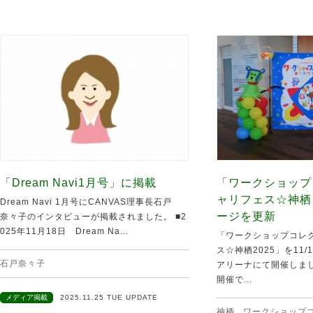
「Dream Navi1月号」に掲載
「ワークショップ
ャリフェス☆神栖
Dream Navi 1月号にCANVAS理事長石戸
ージを更新
奈々子のインタビューが掲載されました。 ■2
025年11月18日 Dream Na...
「ワークショップコレク
ス☆神栖2025」を11
石戸奈々子
アリーナにて開催しま
開催で...
メディア掲載
2025.11.25 TUE UPDATE
神栖
,
ワークショップ