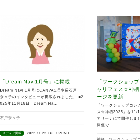
「Dream Navi1月号」に掲載
「ワークショップ
ャリフェス☆神栖
Dream Navi 1月号にCANVAS理事長石戸
ージを更新
奈々子のインタビューが掲載されました。 ■2
025年11月18日 Dream Na...
「ワークショップコレク
ス☆神栖2025」を11
石戸奈々子
アリーナにて開催しま
開催で...
メディア掲載
2025.11.25 TUE UPDATE
神栖
,
ワークショップ