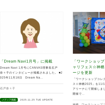
「Dream Navi1月号」に掲載
「ワークショップ
ャリフェス☆神栖
Dream Navi 1月号にCANVAS理事長石戸
ージを更新
奈々子のインタビューが掲載されました。 ■2
025年11月18日 Dream Na...
「ワークショップコレク
ス☆神栖2025」を11
石戸奈々子
アリーナにて開催しま
開催で...
メディア掲載
2025.11.25 TUE UPDATE
神栖
,
ワークショップ