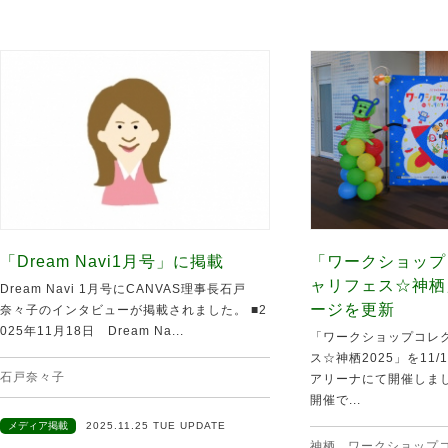
「Dream Navi1月号」に掲載
「ワークショップ
ャリフェス☆神栖
Dream Navi 1月号にCANVAS理事長石戸
ージを更新
奈々子のインタビューが掲載されました。 ■2
025年11月18日 Dream Na...
「ワークショップコレク
ス☆神栖2025」を11
石戸奈々子
アリーナにて開催しま
開催で...
メディア掲載
2025.11.25 TUE UPDATE
神栖
,
ワークショップ