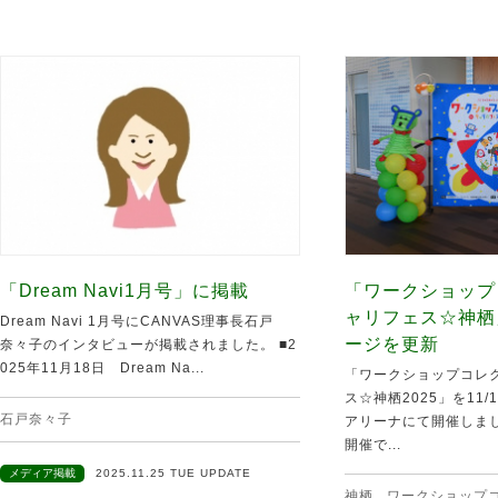
「Dream Navi1月号」に掲載
「ワークショップ
ャリフェス☆神栖
Dream Navi 1月号にCANVAS理事長石戸
ージを更新
奈々子のインタビューが掲載されました。 ■2
025年11月18日 Dream Na...
「ワークショップコレク
ス☆神栖2025」を11
石戸奈々子
アリーナにて開催しま
開催で...
メディア掲載
2025.11.25 TUE UPDATE
神栖
,
ワークショップ