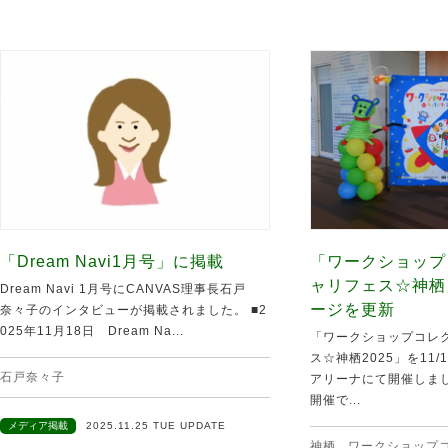
「Dream Navi1月号」に掲載
「ワークショップ
ャリフェス☆神栖
Dream Navi 1月号にCANVAS理事長石戸
ージを更新
奈々子のインタビューが掲載されました。 ■2
025年11月18日 Dream Na...
「ワークショップコレク
ス☆神栖2025」を11
石戸奈々子
アリーナにて開催しま
開催で...
メディア掲載
2025.11.25 TUE UPDATE
神栖
,
ワークショップ