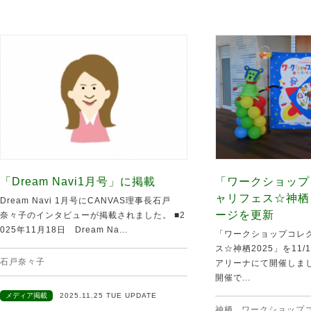
「Dream Navi1月号」に掲載
「ワークショップ
ャリフェス☆神栖
Dream Navi 1月号にCANVAS理事長石戸
ージを更新
奈々子のインタビューが掲載されました。 ■2
025年11月18日 Dream Na...
「ワークショップコレク
ス☆神栖2025」を11
石戸奈々子
アリーナにて開催しま
開催で...
メディア掲載
2025.11.25 TUE UPDATE
神栖
,
ワークショップ