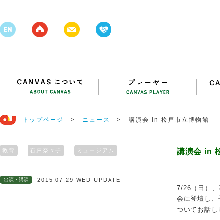
トップページ
>
ニュース
>
講演会 in 松戸市立博物館
教育
石戸奈々子
ミュージアム
講演会 in
出演・講演
2015.07.29 WED UPDATE
7/26（日
会に登壇し、
ついてお話し