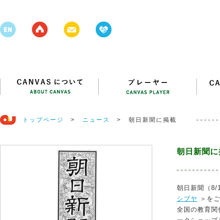
トップページ
>
ニュース
>
朝日新聞に掲載
朝日新聞に
朝日新聞（8/
シブヤ
＞をご
全国の教育関