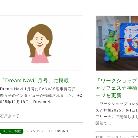
「Dream Navi1月号」に掲載
「ワークショップ
ャリフェス☆神栖
Dream Navi 1月号にCANVAS理事長石戸
ージを更新
奈々子のインタビューが掲載されました。 ■2
025年11月18日 Dream Na...
「ワークショップコレク
ス☆神栖2025」を11
石戸奈々子
アリーナにて開催しま
開催で...
メディア掲載
2025.11.25 TUE UPDATE
神栖
,
ワークショップ