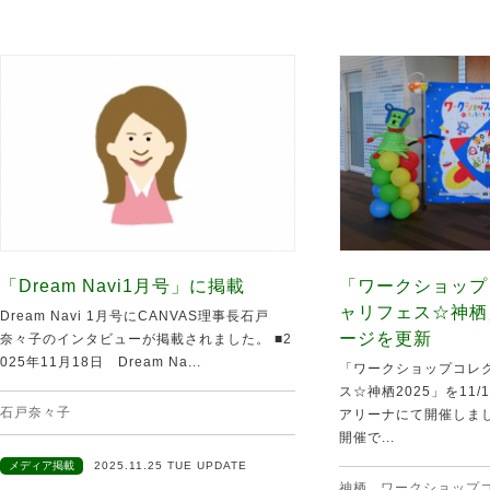
「Dream Navi1月号」に掲載
「ワークショップ
ャリフェス☆神栖
Dream Navi 1月号にCANVAS理事長石戸
ージを更新
奈々子のインタビューが掲載されました。 ■2
025年11月18日 Dream Na...
「ワークショップコレク
ス☆神栖2025」を11
石戸奈々子
アリーナにて開催しま
開催で...
メディア掲載
2025.11.25 TUE UPDATE
神栖
,
ワークショップ