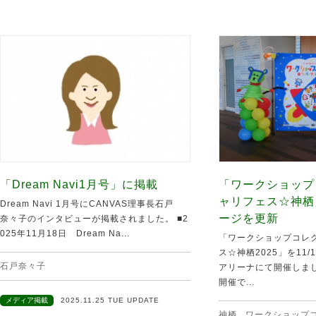
「Dream Navi1月号」に掲載
「ワークショップ
ャリフェス☆神栖
Dream Navi 1月号にCANVAS理事長石戸
ージを更新
奈々子のインタビューが掲載されました。 ■2
025年11月18日 Dream Na...
「ワークショップコレク
ス☆神栖2025」を11
石戸奈々子
アリーナにて開催しま
開催で...
メディア掲載
2025.11.25 TUE UPDATE
神栖
,
ワークショップ