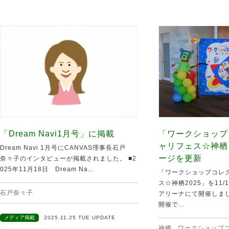
「Dream Navi1月号」に掲載
「ワークショップ
ャリフェス☆神栖
Dream Navi 1月号にCANVAS理事長石戸
ージを更新
奈々子のインタビューが掲載されました。 ■2
025年11月18日 Dream Na...
「ワークショップコレク
ス☆神栖2025」を11
石戸奈々子
アリーナにて開催しま
開催で...
メディア掲載
2025.11.25 TUE UPDATE
神栖
,
ワークショップ