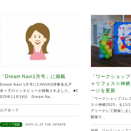
「Dream Navi1月号」に掲載
「ワークショップ
ャリフェス☆神栖
Dream Navi 1月号にCANVAS理事長石戸
ージを更新
奈々子のインタビューが掲載されました。 ■2
025年11月18日 Dream Na...
「ワークショップコレク
ス☆神栖2025」を11
石戸奈々子
アリーナにて開催しま
開催で...
メディア掲載
2025.11.25 TUE UPDATE
神栖
,
ワークショップ