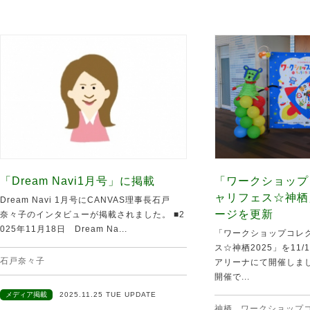
「Dream Navi1月号」に掲載
「ワークショップ
ャリフェス☆神栖
Dream Navi 1月号にCANVAS理事長石戸
ージを更新
奈々子のインタビューが掲載されました。 ■2
025年11月18日 Dream Na...
「ワークショップコレク
ス☆神栖2025」を11
石戸奈々子
アリーナにて開催しま
開催で...
メディア掲載
2025.11.25 TUE UPDATE
神栖
,
ワークショップ