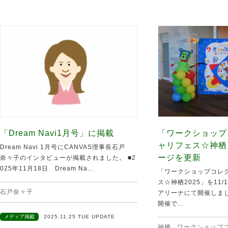
「Dream Navi1月号」に掲載
「ワークショップ
ャリフェス☆神栖
Dream Navi 1月号にCANVAS理事長石戸
ージを更新
奈々子のインタビューが掲載されました。 ■2
025年11月18日 Dream Na...
「ワークショップコレク
ス☆神栖2025」を11
石戸奈々子
アリーナにて開催しま
開催で...
メディア掲載
2025.11.25 TUE UPDATE
神栖
,
ワークショップ