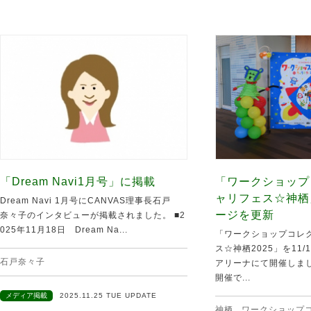
「Dream Navi1月号」に掲載
「ワークショップ
ャリフェス☆神栖
Dream Navi 1月号にCANVAS理事長石戸
ージを更新
奈々子のインタビューが掲載されました。 ■2
025年11月18日 Dream Na...
「ワークショップコレク
ス☆神栖2025」を11
石戸奈々子
アリーナにて開催しま
開催で...
メディア掲載
2025.11.25 TUE UPDATE
神栖
,
ワークショップ