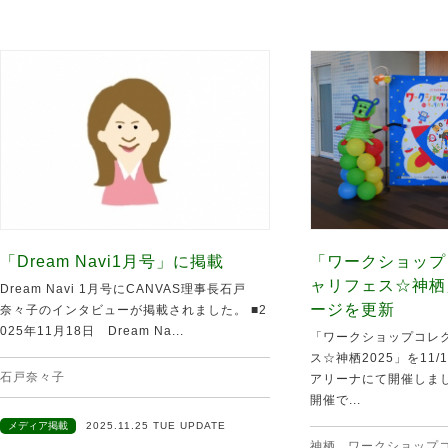
「Dream Navi1月号」に掲載
「ワークショップ
ャリフェス☆神栖
Dream Navi 1月号にCANVAS理事長石戸
ージを更新
奈々子のインタビューが掲載されました。 ■2
025年11月18日 Dream Na...
「ワークショップコレク
ス☆神栖2025」を11
石戸奈々子
アリーナにて開催しま
開催で...
メディア掲載
2025.11.25 TUE UPDATE
神栖
,
ワークショップ