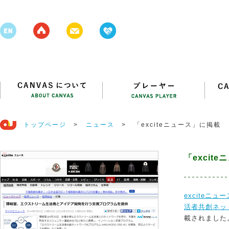
トップページ
>
ニュース
>
「exciteニュース」に掲載
「excit
exciteニ
活者共創ネット
載されました