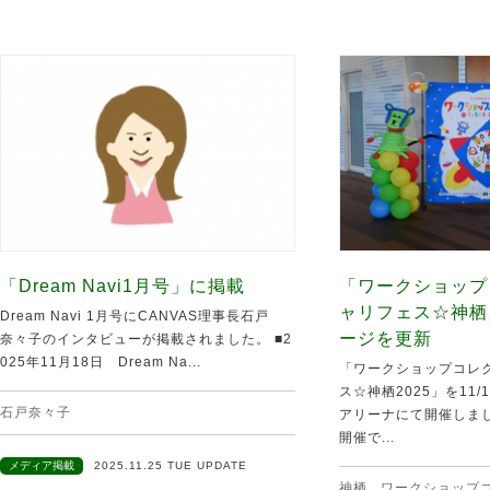
「Dream Navi1月号」に掲載
「ワークショップ
ャリフェス☆神栖
Dream Navi 1月号にCANVAS理事長石戸
ージを更新
奈々子のインタビューが掲載されました。 ■2
025年11月18日 Dream Na...
「ワークショップコレク
ス☆神栖2025」を11
石戸奈々子
アリーナにて開催しま
開催で...
メディア掲載
2025.11.25 TUE UPDATE
神栖
,
ワークショップ