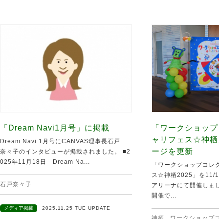
「Dream Navi1月号」に掲載
「ワークショップ
ャリフェス☆神栖
Dream Navi 1月号にCANVAS理事長石戸
ージを更新
奈々子のインタビューが掲載されました。 ■2
025年11月18日 Dream Na...
「ワークショップコレク
ス☆神栖2025」を11
石戸奈々子
アリーナにて開催しま
開催で...
メディア掲載
2025.11.25 TUE UPDATE
神栖
,
ワークショップ