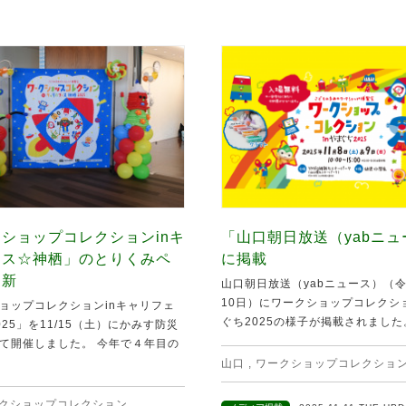
ショップコレクションinキ
「山口朝日放送（yabニ
ェス☆神栖」のとりくみペ
に掲載
更新
山口朝日放送（yabニュース）（令
10日）にワークショップコレクショ
ョップコレクションinキャリフェ
ぐち2025の様子が掲載されました。 
25」を11/15（土）にかみす防災
て開催しました。 今年で４年目の
山口
,
ワークショップコレクショ
クショップコレクション