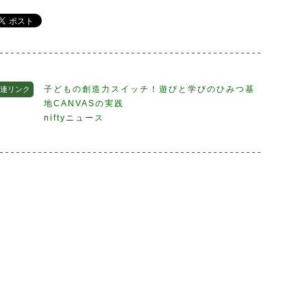
子どもの創造力スイッチ！遊びと学びのひみつ基
連リンク
地CANVASの実践
niftyニュース