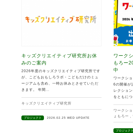
キッズクリエイティブ研究所お休
ワークシ
みのご案内
もろー2
中
2026年度のキッズクリエイティブ研究所です
が、こどもおもしろラボ・こどもだけのミュ
ワークショ
ージアムも含め、一時お休みとさせていただ
6の開催が
きます。 年間...
レクション
をともにつ.
キッズクリエイティブ研究所
ワークショ
ょもろー
,
プロジェクト
2026.02.25 WED UPDATE
プロジェク