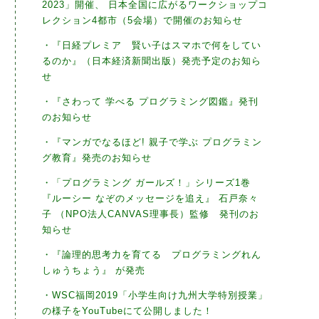
2023」開催、 日本全国に広がるワークショップコ
レクション4都市（5会場）で開催のお知らせ
・『日経プレミア 賢い子はスマホで何をしてい
るのか』（日本経済新聞出版）発売予定のお知ら
せ
・『さわって 学べる プログラミング図鑑』発刊
のお知らせ
・『マンガでなるほど! 親子で学ぶ プログラミン
グ教育』発売のお知らせ
・「プログラミング ガールズ！」シリーズ1巻
『ルーシー なぞのメッセージを追え』 石戸奈々
子 （NPO法人CANVAS理事長）監修 発刊のお
知らせ
・『論理的思考力を育てる プログラミングれん
しゅうちょう』 が発売
・WSC福岡2019「小学生向け九州大学特別授業」
の様子をYouTubeにて公開しました！