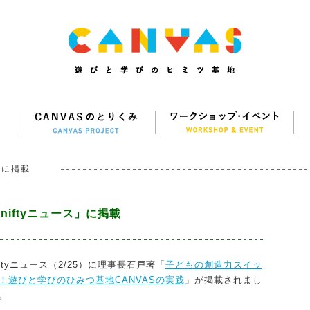
」に掲載
niftyニュース」に掲載
iftyニュース（2/25）に理事長石戸著「
子どもの創造力スイッ
！遊びと学びのひみつ基地CANVASの実践
」が掲載されまし
。