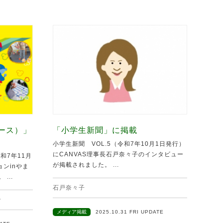
ュース）」
「小学生新聞」に掲載
小学生新聞 VOL.5（令和7年10月1日発行）
にCANVAS理事長石戸奈々子のインタビュー
和7年11月
が掲載されました。 ...
ンinやま
...
石戸奈々子
ン
メディア掲載
2025.10.31 FRI UPDATE