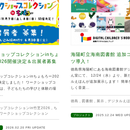
ョップコレクションinちょ
海陽町立海南図書館 追加
026開催決定＆出展者募集
ツ導入！
徳島県海陽町にある海南図書館デ
ん室にて、 12/24（水）より、
ップコレクションinちょもろー202
ルえほんが追加展示します！ 簡単
決定しました！ ワークショップコ
しく音楽...
は、子どもたちの学びと体験の場
..
徳島
,
図書館
,
展示
,
デジタルえ
ップコレクションin竹芝2026
,
ち
ワークショップコレクション
プロジェクト
2025.12.24 WED UP
ト
2026.02.20 FRI UPDATE