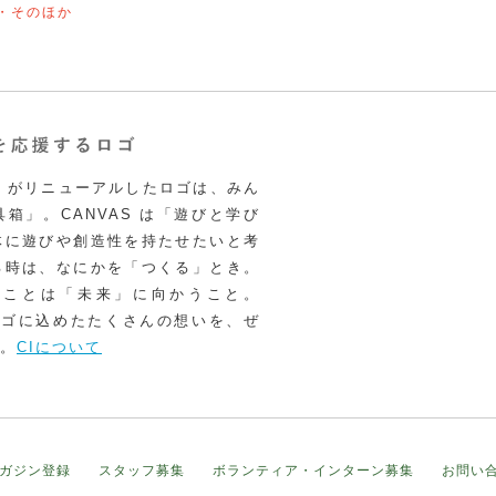
・そのほか
VAS がリニューアルしたロゴは、みん
箱」。CANVAS は「遊びと学び
体に遊びや創造性を持たせたいと考
る時は、なにかを「つくる」とき。
うことは「未来」に向かうこと。
いロゴに込めたたくさんの想いを、ぜ
。
CIについて
ガジン登録
スタッフ募集
ボランティア・インターン募集
お問い