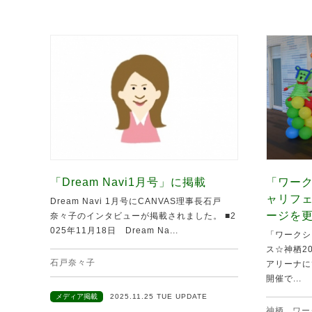
「Dream Navi1月号」に掲載
「ワーク
ャリフ
Dream Navi 1月号にCANVAS理事長石戸
ージを
奈々子のインタビューが掲載されました。 ■2
025年11月18日 Dream Na...
「ワークシ
ス☆神栖20
石戸奈々子
アリーナに
開催で...
メディア掲載
2025.11.25 TUE UPDATE
神栖
,
ワー