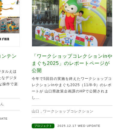
コンテン
「ワークショップコレクションinや
まぐち2025」のレポートページが
公開
ジタルえほ
新たなデジタ
今年で5回目の実施を終えたワークショップコ
な操作で楽
レクションinやまぐち2025（11/8-9）のレポ
ートが 山口県政策企画課のHPで公開されま
し...
ほん
山口
,
ワークショップコレクション
DATE
プロジェクト
2025.12.17 WED UPDATE