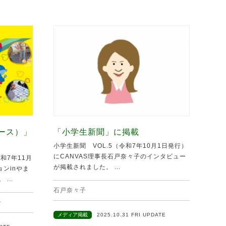
ュース）」
「小学生新聞」に掲載
小学生新聞 VOL.5（令和7年10月1日発行）
にCANVAS理事長石戸奈々子のインタビュー
和7年11月
が掲載されました。 ...
ンinやま
...
石戸奈々子
ン
メディア掲載
2025.10.31 FRI UPDATE