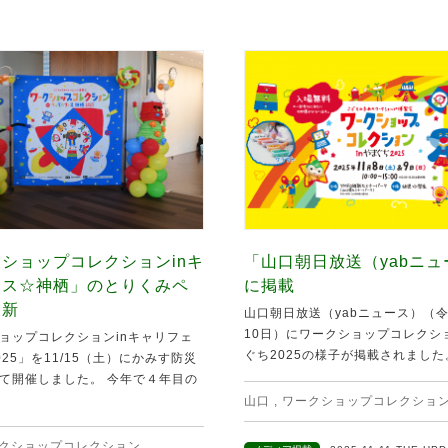
ショップコレクションinキ
「山口朝日放送（yabニ
ェス☆神栖」のとりくみペ
に掲載
更新
山口朝日放送（yabニュース）（令
10日）にワークショップコレクショ
ョップコレクションinキャリフェ
ぐち2025の様子が掲載されました。 
25」を11/15（土）にかみす防災
て開催しました。 今年で４年目の
山口
,
ワークショップコレクショ
クショップコレクション