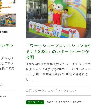
コンテン
「ワークショップコレクションinや
まぐち2025」のレポートページが
公開
ジタルえほ
新たなデジタ
今年で5回目の実施を終えたワークショップコ
な操作で楽
レクションinやまぐち2025（11/8-9）のレポ
ートが 山口県政策企画課のHPで公開されま
し...
ほん
山口
,
ワークショップコレクション
DATE
プロジェクト
2025.12.17 WED UPDATE