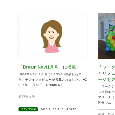
「Dream Navi1月号」に掲載
「ワーク
ャリフ
Dream Navi 1月号にCANVAS理事長石戸
ージを
奈々子のインタビューが掲載されました。 ■2
025年11月18日 Dream Na...
「ワークシ
ス☆神栖20
石戸奈々子
アリーナに
開催で...
メディア掲載
2025.11.25 TUE UPDATE
神栖
,
ワー