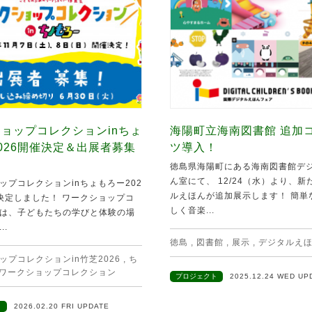
ョップコレクションinちょ
海陽町立海南図書館 追加
026開催決定＆出展者募集
ツ導入！
徳島県海陽町にある海南図書館デ
ん室にて、 12/24（水）より、
ップコレクションinちょもろー202
ルえほんが追加展示します！ 簡単
決定しました！ ワークショップコ
しく音楽...
は、子どもたちの学びと体験の場
..
徳島
,
図書館
,
展示
,
デジタルえ
ップコレクションin竹芝2026
,
ち
ワークショップコレクション
プロジェクト
2025.12.24 WED UP
ト
2026.02.20 FRI UPDATE