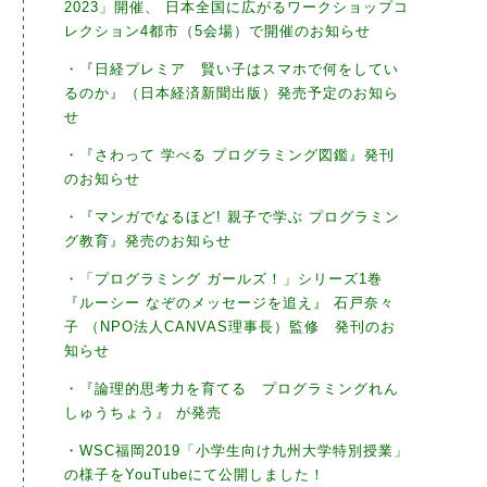
2023」開催、 日本全国に広がるワークショップコ
レクション4都市（5会場）で開催のお知らせ
・『日経プレミア 賢い子はスマホで何をしてい
るのか』（日本経済新聞出版）発売予定のお知ら
せ
・『さわって 学べる プログラミング図鑑』発刊
のお知らせ
・『マンガでなるほど! 親子で学ぶ プログラミン
グ教育』発売のお知らせ
・「プログラミング ガールズ！」シリーズ1巻
『ルーシー なぞのメッセージを追え』 石戸奈々
子 （NPO法人CANVAS理事長）監修 発刊のお
知らせ
・『論理的思考力を育てる プログラミングれん
しゅうちょう』 が発売
・WSC福岡2019「小学生向け九州大学特別授業」
の様子をYouTubeにて公開しました！