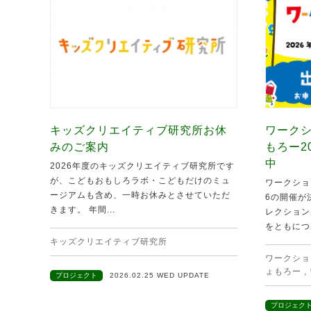
キッズクリエイティブ研究所お休
ワークシ
みのご案内
もろー2
中
2026年度のキッズクリエイティブ研究所です
が、こどもおもしろラボ・こどもだけのミュ
ワークショ
ージアムも含め、一時お休みとさせていただ
6の開催が
きます。 年間...
レクション
をともにつ.
キッズクリエイティブ研究所
ワークショ
ょもろー
,
プロジェクト
2026.02.25 WED UPDATE
プロジェク