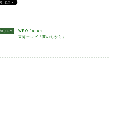
WRO Japan
連リンク
東海テレビ「夢のちから」