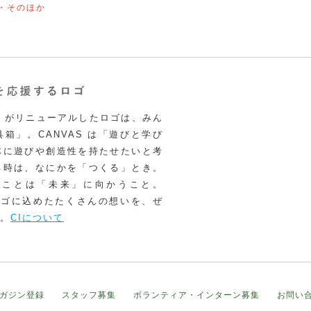
・そのほか
VAS がリニューアルしたロゴは、みん
箱」。CANVAS は「遊びと学び
体に遊びや創造性を持たせたいと考
る時は、なにかを「つくる」とき。
うことは「未来」に向かうこと。
いロゴに込めたたくさんの想いを、ぜ
。
CIについて
ガジン登録
スタッフ募集
ボランティア・インターン募集
お問い