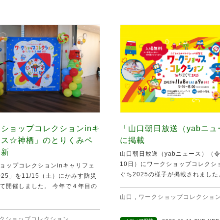
ショップコレクションinキ
「山口朝日放送（yabニ
ェス☆神栖」のとりくみペ
に掲載
更新
山口朝日放送（yabニュース）（令
10日）にワークショップコレクショ
ョップコレクションinキャリフェ
ぐち2025の様子が掲載されました。 
25」を11/15（土）にかみす防災
て開催しました。 今年で４年目の
山口
,
ワークショップコレクショ
クショップコレクション