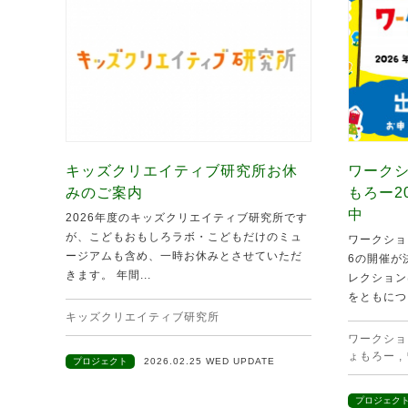
キッズクリエイティブ研究所お休
ワークシ
みのご案内
もろー2
中
2026年度のキッズクリエイティブ研究所です
が、こどもおもしろラボ・こどもだけのミュ
ワークショ
ージアムも含め、一時お休みとさせていただ
6の開催が
きます。 年間...
レクション
をともにつ.
キッズクリエイティブ研究所
ワークショ
ょもろー
,
プロジェクト
2026.02.25 WED UPDATE
プロジェク