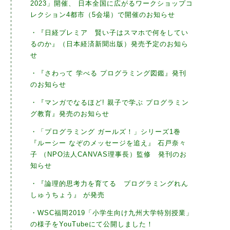
2023」開催、 日本全国に広がるワークショップコ
レクション4都市（5会場）で開催のお知らせ
・『日経プレミア 賢い子はスマホで何をしてい
るのか』（日本経済新聞出版）発売予定のお知ら
せ
・『さわって 学べる プログラミング図鑑』発刊
のお知らせ
・『マンガでなるほど! 親子で学ぶ プログラミン
グ教育』発売のお知らせ
・「プログラミング ガールズ！」シリーズ1巻
『ルーシー なぞのメッセージを追え』 石戸奈々
子 （NPO法人CANVAS理事長）監修 発刊のお
知らせ
・『論理的思考力を育てる プログラミングれん
しゅうちょう』 が発売
・WSC福岡2019「小学生向け九州大学特別授業」
の様子をYouTubeにて公開しました！