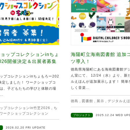
ョップコレクションinちょ
海陽町立海南図書館 追加
026開催決定＆出展者募集
ツ導入！
徳島県海陽町にある海南図書館デ
ん室にて、 12/24（水）より、
ップコレクションinちょもろー202
ルえほんが追加展示します！ 簡単
決定しました！ ワークショップコ
しく音楽...
は、子どもたちの学びと体験の場
..
徳島
,
図書館
,
展示
,
デジタルえ
ップコレクションin竹芝2026
,
ち
ワークショップコレクション
プロジェクト
2025.12.24 WED UP
ト
2026.02.20 FRI UPDATE