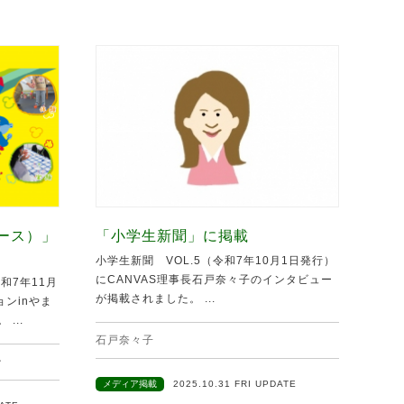
ュース）」
「小学生新聞」に掲載
小学生新聞 VOL.5（令和7年10月1日発行）
にCANVAS理事長石戸奈々子のインタビュー
和7年11月
が掲載されました。 ...
ンinやま
...
石戸奈々子
ン
メディア掲載
2025.10.31 FRI UPDATE