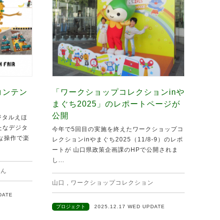
コンテン
「ワークショップコレクションinや
まぐち2025」のレポートページが
公開
ジタルえほ
新たなデジタ
今年で5回目の実施を終えたワークショップコ
な操作で楽
レクションinやまぐち2025（11/8-9）のレポ
ートが 山口県政策企画課のHPで公開されま
し...
ほん
山口
,
ワークショップコレクション
DATE
プロジェクト
2025.12.17 WED UPDATE