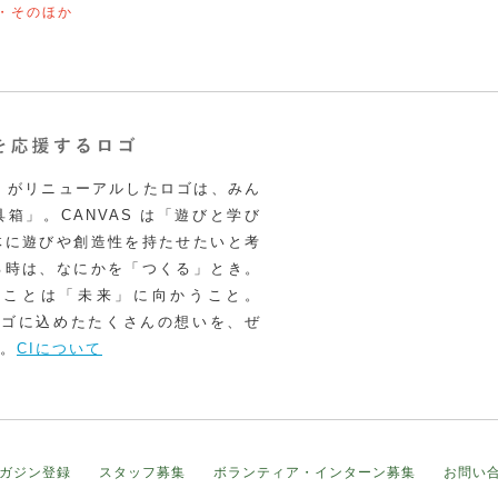
・そのほか
VAS がリニューアルしたロゴは、みん
箱」。CANVAS は「遊びと学び
体に遊びや創造性を持たせたいと考
る時は、なにかを「つくる」とき。
うことは「未来」に向かうこと。
いロゴに込めたたくさんの想いを、ぜ
。
CIについて
ガジン登録
スタッフ募集
ボランティア・インターン募集
お問い