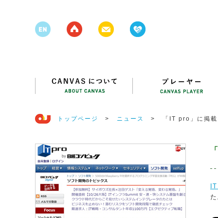
トップページ
>
ニュース
>
「IT pro」に掲載
「
I
た