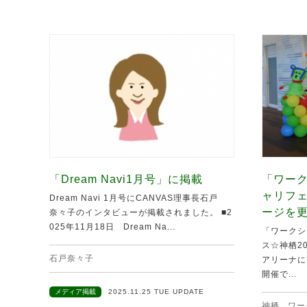
「Dream Navi1月号」に掲載
「ワーク
ャリフ
Dream Navi 1月号にCANVAS理事長石戸
ージを
奈々子のインタビューが掲載されました。 ■2
025年11月18日 Dream Na...
「ワークシ
ス☆神栖20
石戸奈々子
アリーナに
開催で...
メディア掲載
2025.11.25 TUE UPDATE
神栖
,
ワー