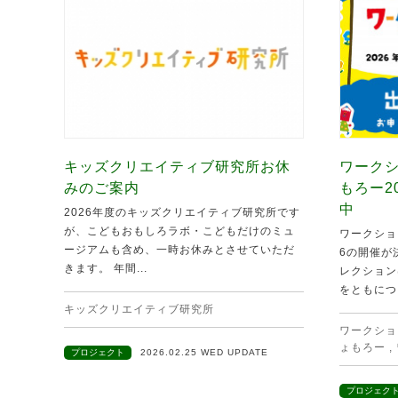
キッズクリエイティブ研究所お休
ワークシ
みのご案内
もろー2
中
2026年度のキッズクリエイティブ研究所です
が、こどもおもしろラボ・こどもだけのミュ
ワークショ
ージアムも含め、一時お休みとさせていただ
6の開催が
きます。 年間...
レクション
をともにつ.
キッズクリエイティブ研究所
ワークショ
ょもろー
,
プロジェクト
2026.02.25 WED UPDATE
プロジェク