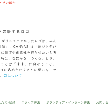
・そのほか
VAS がリニューアルしたロゴは、みん
箱」。CANVAS は「遊びと学び
体に遊びや創造性を持たせたいと考
る時は、なにかを「つくる」とき。
うことは「未来」に向かうこと。
いロゴに込めたたくさんの想いを、ぜ
。
CIについて
ガジン登録
スタッフ募集
ボランティア・インターン募集
お問い