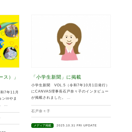
ュース）」
「小学生新聞」に掲載
小学生新聞 VOL.5（令和7年10月1日発行）
にCANVAS理事長石戸奈々子のインタビュー
和7年11月
が掲載されました。 ...
ンinやま
...
石戸奈々子
ン
メディア掲載
2025.10.31 FRI UPDATE