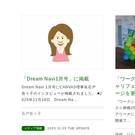
「Dream Navi1月号」に掲載
「ワーク
ャリフ
Dream Navi 1月号にCANVAS理事長石戸
ージを
奈々子のインタビューが掲載されました。 ■2
025年11月18日 Dream Na...
「ワークシ
ス☆神栖20
石戸奈々子
アリーナに
開催で...
メディア掲載
2025.11.25 TUE UPDATE
神栖
,
ワー