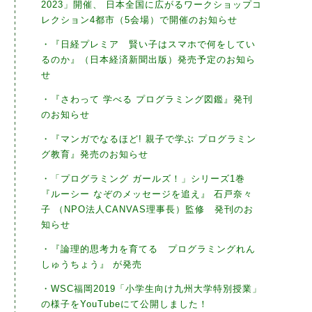
2023」開催、 日本全国に広がるワークショップコ
レクション4都市（5会場）で開催のお知らせ
・『日経プレミア 賢い子はスマホで何をしてい
るのか』（日本経済新聞出版）発売予定のお知ら
せ
・『さわって 学べる プログラミング図鑑』発刊
のお知らせ
・『マンガでなるほど! 親子で学ぶ プログラミン
グ教育』発売のお知らせ
・「プログラミング ガールズ！」シリーズ1巻
『ルーシー なぞのメッセージを追え』 石戸奈々
子 （NPO法人CANVAS理事長）監修 発刊のお
知らせ
・『論理的思考力を育てる プログラミングれん
しゅうちょう』 が発売
・WSC福岡2019「小学生向け九州大学特別授業」
の様子をYouTubeにて公開しました！