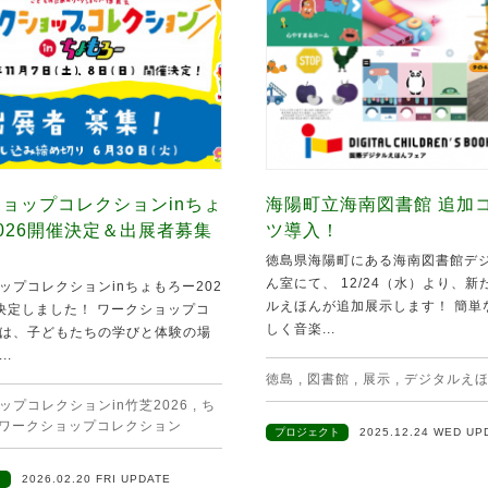
ョップコレクションinちょ
海陽町立海南図書館 追加
026開催決定＆出展者募集
ツ導入！
徳島県海陽町にある海南図書館デ
ん室にて、 12/24（水）より、
ップコレクションinちょもろー202
ルえほんが追加展示します！ 簡単
決定しました！ ワークショップコ
しく音楽...
は、子どもたちの学びと体験の場
..
徳島
,
図書館
,
展示
,
デジタルえ
ップコレクションin竹芝2026
,
ち
ワークショップコレクション
プロジェクト
2025.12.24 WED UP
ト
2026.02.20 FRI UPDATE