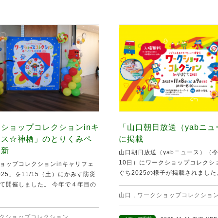
ショップコレクションinキ
「山口朝日放送（yabニ
ェス☆神栖」のとりくみペ
に掲載
更新
山口朝日放送（yabニュース）（令
10日）にワークショップコレクショ
ョップコレクションinキャリフェ
ぐち2025の様子が掲載されました。 
25」を11/15（土）にかみす防災
て開催しました。 今年で４年目の
山口
,
ワークショップコレクショ
クショップコレクション