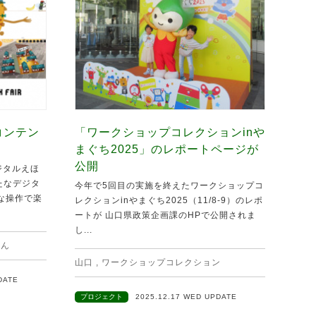
コンテン
「ワークショップコレクションinや
まぐち2025」のレポートページが
公開
ジタルえほ
新たなデジタ
今年で5回目の実施を終えたワークショップコ
な操作で楽
レクションinやまぐち2025（11/8-9）のレポ
ートが 山口県政策企画課のHPで公開されま
し...
ほん
山口
,
ワークショップコレクション
DATE
プロジェクト
2025.12.17 WED UPDATE