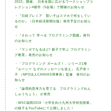
2023」開催、 日本全国に広がるワークショップコ
レクション4都市（5会場）で開催のお知らせ
・『日経プレミア 賢い子はスマホで何をしてい
るのか』（日本経済新聞出版）発売予定のお知ら
せ
・『さわって 学べる プログラミング図鑑』発刊
のお知らせ
・『マンガでなるほど! 親子で学ぶ プログラミン
グ教育』発売のお知らせ
・「プログラミング ガールズ！」シリーズ1巻
『ルーシー なぞのメッセージを追え』 石戸奈々
子 （NPO法人CANVAS理事長）監修 発刊のお
知らせ
・『論理的思考力を育てる プログラミングれん
しゅうちょう』 が発売
・WSC福岡2019「小学生向け九州大学特別授業」
の様子をYouTubeにて公開しました！