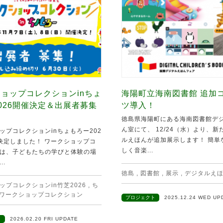
ョップコレクションinちょ
海陽町立海南図書館 追加
026開催決定＆出展者募集
ツ導入！
徳島県海陽町にある海南図書館デ
ん室にて、 12/24（水）より、
ップコレクションinちょもろー202
ルえほんが追加展示します！ 簡単
決定しました！ ワークショップコ
しく音楽...
は、子どもたちの学びと体験の場
..
徳島
,
図書館
,
展示
,
デジタルえ
ップコレクションin竹芝2026
,
ち
ワークショップコレクション
プロジェクト
2025.12.24 WED UP
ト
2026.02.20 FRI UPDATE