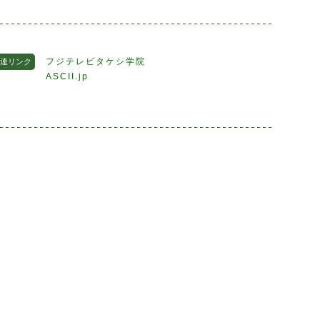
フジテレビタケシ学院
連リンク
ASCII.jp