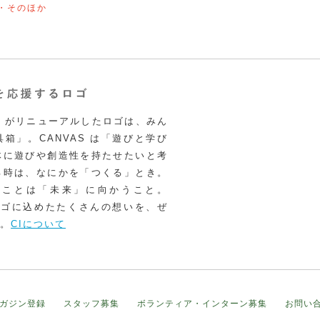
・そのほか
VAS がリニューアルしたロゴは、みん
箱」。CANVAS は「遊びと学び
体に遊びや創造性を持たせたいと考
る時は、なにかを「つくる」とき。
うことは「未来」に向かうこと。
いロゴに込めたたくさんの想いを、ぜ
。
CIについて
ガジン登録
スタッフ募集
ボランティア・インターン募集
お問い