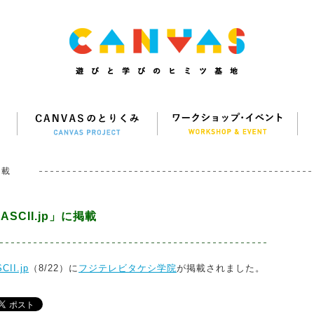
掲載
ASCII.jp」に掲載
CII.jp
（8/22）に
フジテレビタケシ学院
が掲載されました。