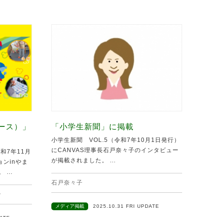
ュース）」
「小学生新聞」に掲載
小学生新聞 VOL.5（令和7年10月1日発行）
にCANVAS理事長石戸奈々子のインタビュー
和7年11月
が掲載されました。 ...
ンinやま
...
石戸奈々子
ン
メディア掲載
2025.10.31 FRI UPDATE