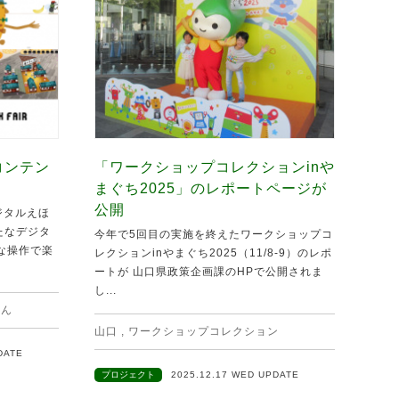
コンテン
「ワークショップコレクションinや
まぐち2025」のレポートページが
公開
ジタルえほ
新たなデジタ
今年で5回目の実施を終えたワークショップコ
な操作で楽
レクションinやまぐち2025（11/8-9）のレポ
ートが 山口県政策企画課のHPで公開されま
し...
ほん
山口
,
ワークショップコレクション
DATE
プロジェクト
2025.12.17 WED UPDATE