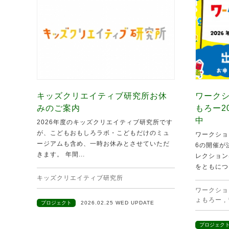
キッズクリエイティブ研究所お休
ワークシ
みのご案内
もろー2
中
2026年度のキッズクリエイティブ研究所です
が、こどもおもしろラボ・こどもだけのミュ
ワークショ
ージアムも含め、一時お休みとさせていただ
6の開催が
きます。 年間...
レクション
をともにつ.
キッズクリエイティブ研究所
ワークショ
ょもろー
,
プロジェクト
2026.02.25 WED UPDATE
プロジェク