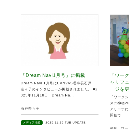
「Dream Navi1月号」に掲載
「ワーク
ャリフ
Dream Navi 1月号にCANVAS理事長石戸
ージを
奈々子のインタビューが掲載されました。 ■2
025年11月18日 Dream Na...
「ワークシ
ス☆神栖20
石戸奈々子
アリーナに
開催で...
メディア掲載
2025.11.25 TUE UPDATE
神栖
,
ワー