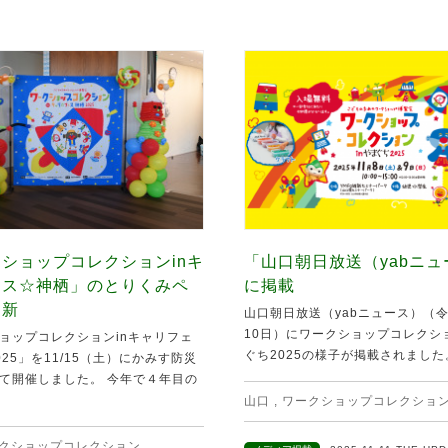
ショップコレクションinキ
「山口朝日放送（yabニ
ェス☆神栖」のとりくみペ
に掲載
更新
山口朝日放送（yabニュース）（令
10日）にワークショップコレクショ
ョップコレクションinキャリフェ
ぐち2025の様子が掲載されました。 
25」を11/15（土）にかみす防災
て開催しました。 今年で４年目の
山口
,
ワークショップコレクショ
クショップコレクション