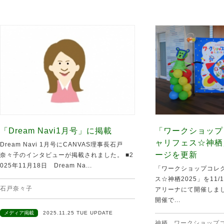
「Dream Navi1月号」に掲載
「ワークショップ
ャリフェス☆神栖
Dream Navi 1月号にCANVAS理事長石戸
ージを更新
奈々子のインタビューが掲載されました。 ■2
025年11月18日 Dream Na...
「ワークショップコレク
ス☆神栖2025」を11
石戸奈々子
アリーナにて開催しま
開催で...
メディア掲載
2025.11.25 TUE UPDATE
神栖
,
ワークショップ