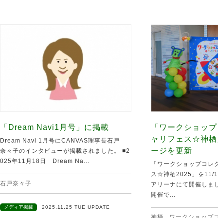
「Dream Navi1月号」に掲載
「ワークショップ
ャリフェス☆神栖
Dream Navi 1月号にCANVAS理事長石戸
ージを更新
奈々子のインタビューが掲載されました。 ■2
025年11月18日 Dream Na...
「ワークショップコレク
ス☆神栖2025」を11
石戸奈々子
アリーナにて開催しま
開催で...
メディア掲載
2025.11.25 TUE UPDATE
神栖
,
ワークショップ