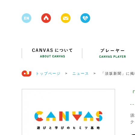
トップページ
>
ニュース
>
「須坂新聞」に掲
須
ク