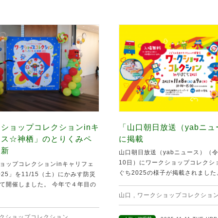
ショップコレクションinキ
「山口朝日放送（yabニ
ェス☆神栖」のとりくみペ
に掲載
更新
山口朝日放送（yabニュース）（令
10日）にワークショップコレクショ
ョップコレクションinキャリフェ
ぐち2025の様子が掲載されました。 
25」を11/15（土）にかみす防災
て開催しました。 今年で４年目の
山口
,
ワークショップコレクショ
クショップコレクション