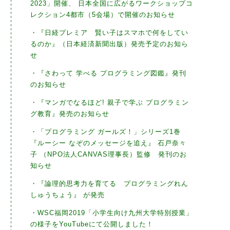
2023」開催、 日本全国に広がるワークショップコ
レクション4都市（5会場）で開催のお知らせ
・『日経プレミア 賢い子はスマホで何をしてい
るのか』（日本経済新聞出版）発売予定のお知ら
せ
・『さわって 学べる プログラミング図鑑』発刊
のお知らせ
・『マンガでなるほど! 親子で学ぶ プログラミン
グ教育』発売のお知らせ
・「プログラミング ガールズ！」シリーズ1巻
『ルーシー なぞのメッセージを追え』 石戸奈々
子 （NPO法人CANVAS理事長）監修 発刊のお
知らせ
・『論理的思考力を育てる プログラミングれん
しゅうちょう』 が発売
・WSC福岡2019「小学生向け九州大学特別授業」
の様子をYouTubeにて公開しました！