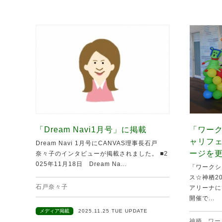
「Dream Navi1月号」に掲載
「ワーク
ャリフ
Dream Navi 1月号にCANVAS理事長石戸
ージを
奈々子のインタビューが掲載されました。 ■2
025年11月18日 Dream Na...
「ワークシ
ス☆神栖20
石戸奈々子
アリーナに
開催で...
メディア掲載
2025.11.25 TUE UPDATE
神栖
,
ワー