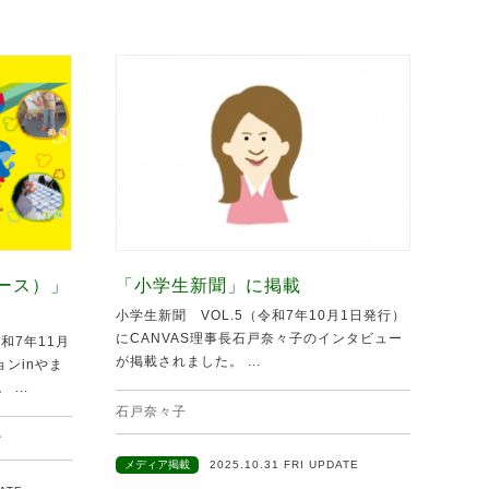
ュース）」
「小学生新聞」に掲載
小学生新聞 VOL.5（令和7年10月1日発行）
にCANVAS理事長石戸奈々子のインタビュー
和7年11月
が掲載されました。 ...
ンinやま
...
石戸奈々子
ン
メディア掲載
2025.10.31 FRI UPDATE