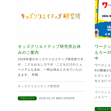
キッズクリエイティブ研究所お休
ワークシ
みのご案内
もろー2
中
2026年度のキッズクリエイティブ研究所です
が、こどもおもしろラボ・こどもだけのミュ
ワークショ
ージアムも含め、一時お休みとさせていただ
6の開催が
きます。 年間...
レクション
をともにつ.
キッズクリエイティブ研究所
ワークショ
ょもろー
,
プロジェクト
2026.02.25 WED UPDATE
プロジェク