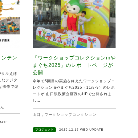
コンテン
「ワークショップコレクションinや
まぐち2025」のレポートページが
公開
ジタルえほ
新たなデジタ
今年で5回目の実施を終えたワークショップコ
な操作で楽
レクションinやまぐち2025（11/8-9）のレポ
ートが 山口県政策企画課のHPで公開されま
し...
ほん
山口
,
ワークショップコレクション
DATE
プロジェクト
2025.12.17 WED UPDATE