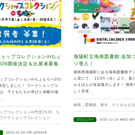
ョップコレクションinちょ
海陽町立海南図書館 追加
026開催決定＆出展者募集
ツ導入！
徳島県海陽町にある海南図書館デ
ん室にて、 12/24（水）より、
ップコレクションinちょもろー202
ルえほんが追加展示します！ 簡単
決定しました！ ワークショップコ
しく音楽...
は、子どもたちの学びと体験の場
..
徳島
,
図書館
,
展示
,
デジタルえ
ップコレクションin竹芝2026
,
ち
ワークショップコレクション
プロジェクト
2025.12.24 WED UP
ト
2026.02.20 FRI UPDATE