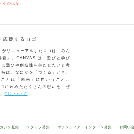
・そのほか
VAS がリニューアルしたロゴは、みん
箱」。CANVAS は「遊びと学び
体に遊びや創造性を持たせたいと考
る時は、なにかを「つくる」とき。
うことは「未来」に向かうこと。
いロゴに込めたたくさんの想いを、ぜ
。
CIについて
ガジン登録
スタッフ募集
ボランティア・インターン募集
お問い