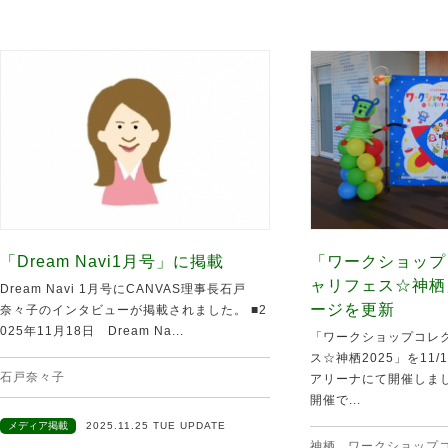
「Dream Navi1月号」に掲載
「ワークショップ
ャリフェス☆神栖
Dream Navi 1月号にCANVAS理事長石戸
ージを更新
奈々子のインタビューが掲載されました。 ■2
025年11月18日 Dream Na...
「ワークショップコレク
ス☆神栖2025」を11
石戸奈々子
アリーナにて開催しま
開催で...
メディア掲載
2025.11.25 TUE UPDATE
神栖
,
ワークショップ