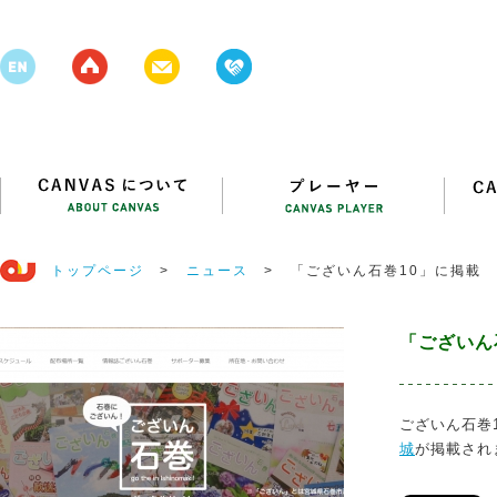
トップページ
>
ニュース
>
「ございん石巻10」に掲載
「ございん
ございん石巻1
城
が掲載され