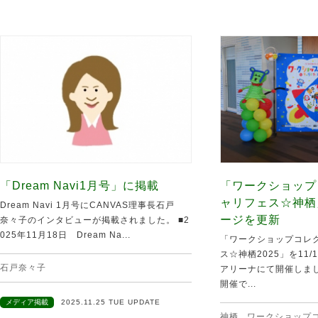
「Dream Navi1月号」に掲載
「ワークショップ
ャリフェス☆神栖
Dream Navi 1月号にCANVAS理事長石戸
ージを更新
奈々子のインタビューが掲載されました。 ■2
025年11月18日 Dream Na...
「ワークショップコレク
ス☆神栖2025」を11
石戸奈々子
アリーナにて開催しま
開催で...
メディア掲載
2025.11.25 TUE UPDATE
神栖
,
ワークショップ