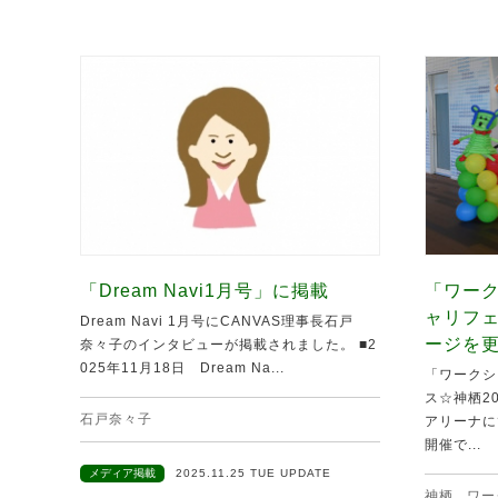
「Dream Navi1月号」に掲載
「ワーク
ャリフ
Dream Navi 1月号にCANVAS理事長石戸
ージを
奈々子のインタビューが掲載されました。 ■2
025年11月18日 Dream Na...
「ワークシ
ス☆神栖20
石戸奈々子
アリーナに
開催で...
メディア掲載
2025.11.25 TUE UPDATE
神栖
,
ワー