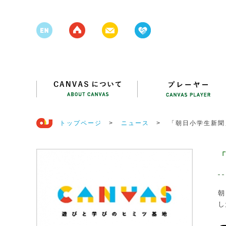
トップページ
>
ニュース
>
「朝日小学生新聞
朝
し