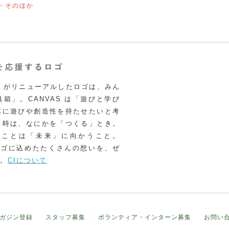
・そのほか
VAS がリニューアルしたロゴは、みん
箱」。CANVAS は「遊びと学び
体に遊びや創造性を持たせたいと考
る時は、なにかを「つくる」とき。
うことは「未来」に向かうこと。
いロゴに込めたたくさんの想いを、ぜ
。
CIについて
ガジン登録
スタッフ募集
ボランティア・インターン募集
お問い