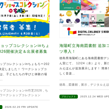
ョップコレクションinちょ
海陽町立海南図書館 追加
026開催決定＆出展者募集
ツ導入！
徳島県海陽町にある海南図書館デ
ん室にて、 12/24（水）より、
ップコレクションinちょもろー202
ルえほんが追加展示します！ 簡単
決定しました！ ワークショップコ
しく音楽...
は、子どもたちの学びと体験の場
..
徳島
,
図書館
,
展示
,
デジタルえ
ップコレクションin竹芝2026
,
ち
ワークショップコレクション
プロジェクト
2025.12.24 WED UP
ト
2026.02.20 FRI UPDATE