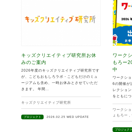
キッズクリエイティブ研究所お休
ワークシ
みのご案内
もろー2
中
2026年度のキッズクリエイティブ研究所です
が、こどもおもしろラボ・こどもだけのミュ
ワークショ
ージアムも含め、一時お休みとさせていただ
6の開催が
きます。 年間...
レクション
をともにつ.
キッズクリエイティブ研究所
ワークショ
ょもろー
,
プロジェクト
2026.02.25 WED UPDATE
プロジェク