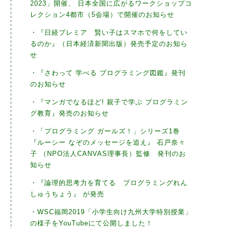
2023」開催、 日本全国に広がるワークショップコ
レクション4都市（5会場）で開催のお知らせ
・『日経プレミア 賢い子はスマホで何をしてい
るのか』（日本経済新聞出版）発売予定のお知ら
せ
・『さわって 学べる プログラミング図鑑』発刊
のお知らせ
・『マンガでなるほど! 親子で学ぶ プログラミン
グ教育』発売のお知らせ
・「プログラミング ガールズ！」シリーズ1巻
『ルーシー なぞのメッセージを追え』 石戸奈々
子 （NPO法人CANVAS理事長）監修 発刊のお
知らせ
・『論理的思考力を育てる プログラミングれん
しゅうちょう』 が発売
・WSC福岡2019「小学生向け九州大学特別授業」
の様子をYouTubeにて公開しました！