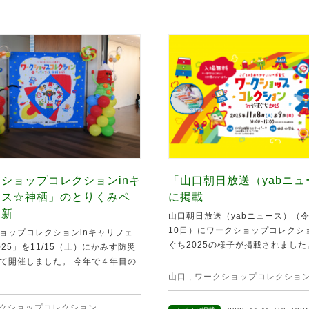
ショップコレクションinキ
「山口朝日放送（yabニ
ェス☆神栖」のとりくみペ
に掲載
更新
山口朝日放送（yabニュース）（令
10日）にワークショップコレクショ
ョップコレクションinキャリフェ
ぐち2025の様子が掲載されました。 
25」を11/15（土）にかみす防災
て開催しました。 今年で４年目の
山口
,
ワークショップコレクショ
クショップコレクション