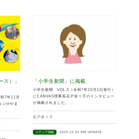
ュース）」
「小学生新聞」に掲載
小学生新聞 VOL.5（令和7年10月1日発行）
にCANVAS理事長石戸奈々子のインタビュー
和7年11月
が掲載されました。 ...
ンinやま
...
石戸奈々子
ン
メディア掲載
2025.10.31 FRI UPDATE