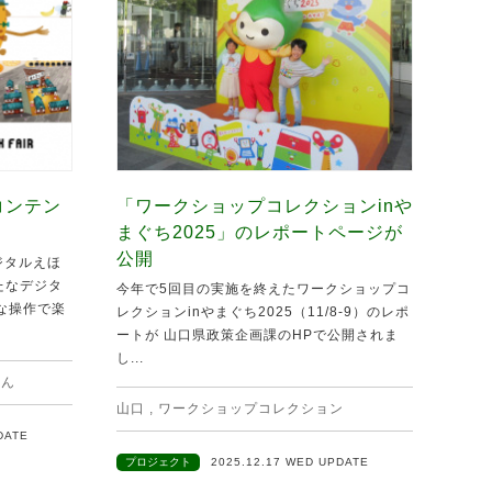
コンテン
「ワークショップコレクションinや
まぐち2025」のレポートページが
公開
ジタルえほ
新たなデジタ
今年で5回目の実施を終えたワークショップコ
な操作で楽
レクションinやまぐち2025（11/8-9）のレポ
ートが 山口県政策企画課のHPで公開されま
し...
ほん
山口
,
ワークショップコレクション
DATE
プロジェクト
2025.12.17 WED UPDATE