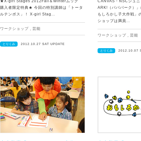
★X-girl Stages 2012Fall＆Winterムック
CANVAS・NSCジュ
購入者限定特典★ 今回の特別講師は「トータ
ARK!（パパパーク）
ルテンボス」！ X-girl Stag...
もしろかし子大作戦」の
ショップは満員...
ワークショップ
,
芸能
ワークショップ
,
芸能
とりくみ
2012.10.27 SAT UPDATE
とりくみ
2012.10.07