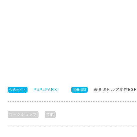
PaPaPARK!
表参道ヒルズ本館B3F
公式サイト
開催場所
ワークショップ
芸能