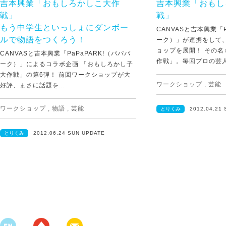
吉本興業「おもしろかしこ大作
吉本興業「おもし
戦」
戦」
もう中学生といっしょにダンボー
CANVASと吉本興業「P
ルで物語をつくろう！
ーク）」が連携をして
ョップを展開！ その
CANVASと吉本興業「PaPaPARK!（パパパ
作戦」。毎回プロの芸人さ
ーク）」によるコラボ企画 「おもしろかし子
大作戦」の第6弾！ 前回ワークショップが大
ワークショップ
,
芸能
好評、まさに話題を...
ワークショップ
,
物語
,
芸能
とりくみ
2012.04.21
とりくみ
2012.06.24 SUN UPDATE