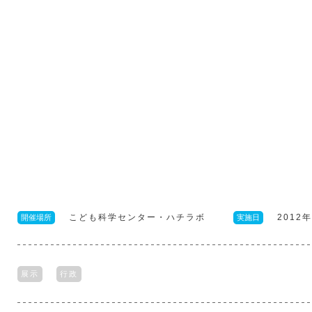
こども科学センター・ハチラボ
2012
開催場所
実施日
展示
行政