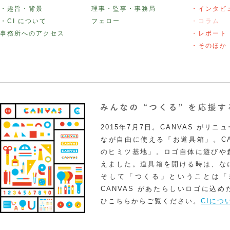
・趣旨・背景
理事・監事・事務局
・インタビ
・CI について
フェロー
・コラム
事務所へのアクセス
・レポート
・そのほか
2015年7月7日。CANVAS がリ
なが自由に使える「お道具箱」。CA
のヒミツ基地」。ロゴ自体に遊びや
えました。道具箱を開ける時は、な
そして「つくる」ということは「
CANVAS があたらしいロゴに込
ひこちらからご覧ください。
CIにつ